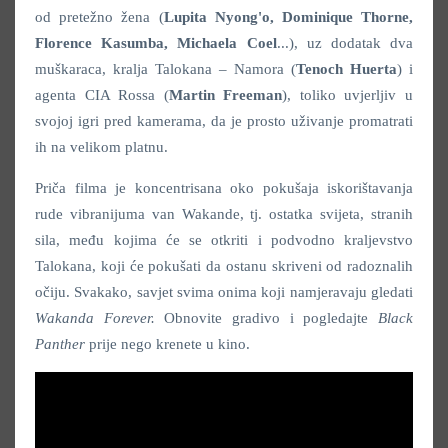
od pretežno žena (
Lupita Nyong'o, Dominique Thorne,
Florence Kasumba, Michaela Coel
...), uz dodatak dva
muškaraca, kralja Talokana – Namora (
Tenoch Huerta
) i
agenta CIA Rossa (
Martin Freeman
), toliko uvjerljiv u
svojoj igri pred kamerama, da je prosto uživanje promatrati
ih na velikom platnu.
Priča filma je koncentrisana oko pokušaja iskorištavanja
rude vibranijuma van Wakande, tj. ostatka svijeta, stranih
sila, među kojima će se otkriti i podvodno kraljevstvo
Talokana, koji će pokušati da ostanu skriveni od radoznalih
očiju. Svakako, savjet svima onima koji namjeravaju gledati
Wakanda Forever.
Obnovite gradivo i pogledajte
Black
Panther
prije nego krenete u kino.