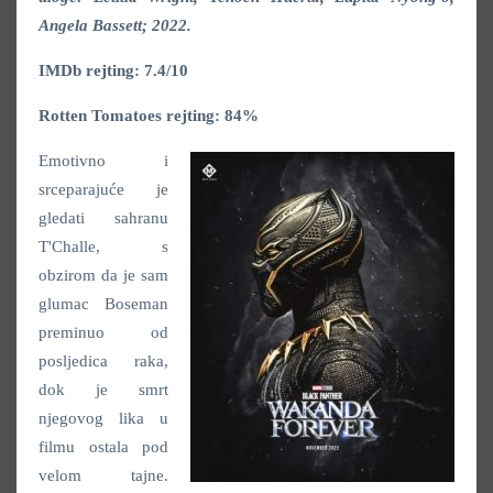
Angela Bassett; 2022.
IMDb rejting: 7.4/10
Rotten Tomatoes rejting: 84%
Emotivno i
srceparajuće je
gledati sahranu
T'Challe, s
obzirom da je sam
glumac Boseman
preminuo od
posljedica raka,
dok je smrt
njegovog lika u
filmu ostala pod
velom tajne.