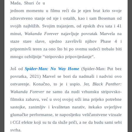
Mada, Shuri će u
jednom momentu u filmu reći da je njen brat krio svoje
zdravstveno stanje od nje i ostalih, kao i sam Boseman od
svojih najbližih. Svojim trajanjem, od epskih dva sata i 41
minut,
Wakanda Forever
najavljuje povratak Marvela na
staze stare slave, ujedno završivši njihov Phase 4 i
pripremivši teren za ono što bi po svemu sudeći trebalo biti
mnogo ozbiljnije “stripovsko pripovijedanje“.
Još od
Spider-Man: No Way Home
(Spider-Man: Put bez
povratka, 2021) Marvel se bori da nadmaši i nadvisi ovo
ostvarenje. Konačno, to je i uspio. Jer,
Black Panther:
Wakanda Forever
ne samo da nudi vrhunsku stripovsko-
filmsku zabavu, već u svoj svojoj srži ima prijeko potrebne
sastojke, zanimljiv i kvalitetan narativ, itekako uvjerljive
glumačke performanse, te naposljetku veličanstvene vizuale
i CGI efekte koji su tu da služe priči, a ne da budu sami sebi
svrha.