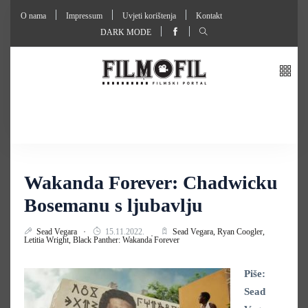
O nama
Impressum
Uvjeti korištenja
Kontakt
DARK MODE
Wakanda Forever: Chadwicku
Bosemanu s ljubavlju
Sead Vegara
15.11.2022.
Sead Vegara,
Ryan Coogler,
Letitia Wright,
Black Panther: Wakanda Forever
Piše:
Sead