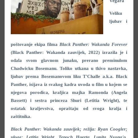
Vegara
Veliku
ljubav i
poštovanje ekipa filma
Black Panther: Wakanda Forever
(Black Panther: Wakanda zauvijek, 2022) izrazila je i
odala svom glavnom junaku, prerano preminulom
Chadwicku Bosemanu. Toliko utkana u tkivo nastavka,
ljubav prema Bosemanovom liku T'Challe a.k.a. Black
Panther, isijava iz svakog kadra uvoda u film u kojem se
njegova porodica, kraljica majka Ramonda (Angela
Bassett) i sestra princeza Shuri (Letitia Wright), te
ostatak kraljevstva, opraštaju od svoga kralja i
zaštitnika.
Black Panther: Wakanda zauvijek; režija: Ryan Coogler;
uloge: Letitia Wright, Tenoch Huerta, Lupita Nyong'o,