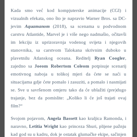
Kada smo već kod kompjuterske animacije (CGI) i
vizualnih efekata, ono što je napravio Warner Bros. sa DC-
jevim
Aquamanom
(2018), sa scenama u podvodnom
carstvu Atlantide, Marvel je i više nego nadmašio, očitavši
im lekciju iz uprizoravnja vodenog svijeta i njegovih
stanovnika, sa carstvom Talokana skrivnim duboko u
plavetnilu Atlanskog oceana. Reditelj
Ryan Coogler
,
zajedno sa
Joeom Robertom Coleom
potpisuje scenarij
emotivnog naboja u tolikoj mjeri da ćete se naći u
situacijama gdje ćete pomalo i zasuziti, a pomalo i nasmijati
se. Sve u savršenom omjeru tako da će ublažiti (pre)dugo
trajanje, bez da pomislite: „Koliko li će još trajati ovaj
film?“
Svojom pojavom,
Angela Bassett
kao kraljica Ramonda, i
naravno,
Letitia Wright
kao princeza Shuri, plijene pažnju
kad god su u kadru, dok je ostatak glumačke ekipe, sačinjen