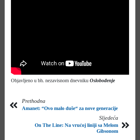
Objavljeno u bh. nezavisnom dnevniku
Oslobođenje
Prethodna
Amanet: “Ovo malo duše“ za nove generacije
Sljedeća
On The Line: Na vrućoj liniji sa Melom
Gibsonom