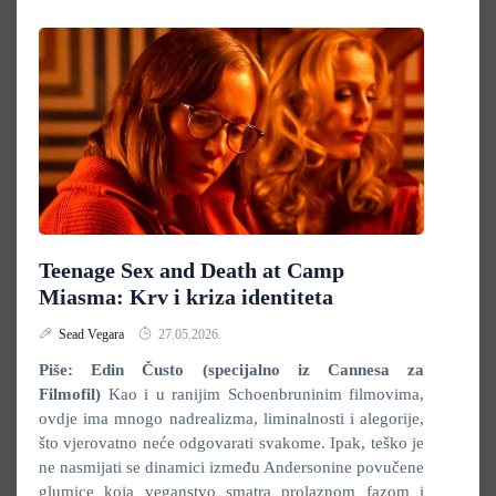
Teenage Sex and Death at Camp
Miasma: Krv i kriza identiteta
Sead Vegara
27.05.2026.
Piše: Edin Čusto (specijalno iz Cannesa za
Filmofil)
Kao i u ranijim Schoenbruninim filmovima,
ovdje ima mnogo nadrealizma, liminalnosti i alegorije,
što vjerovatno neće odgovarati svakome. Ipak, teško je
ne nasmijati se dinamici između Andersonine povučene
glumice koja veganstvo smatra prolaznom fazom i