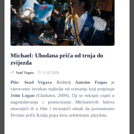
Michael: Uhodana priča od trnja do
zvijezda
Sead Vegara
12.05.2026.
Piše: Sead Vegara
Reditelj
Antoine Fuqua
je
vjerovatno izvukao najbolje od scenarija koji potpisuje
John Logan
(Gladiator, 2000), čiji se rukopis osjeti u
nagomilavanju i potenciranju Michaelovih hitova
ubacujući ih u film i stvarajući utisak da posmatramo
životnu priču Kralja popa kroz selektiranu playlistu.