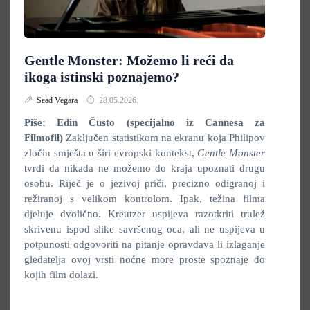
Gentle Monster: Možemo li reći da
ikoga istinski poznajemo?
Sead Vegara
28.05.2026.
Piše: Edin Čusto (specijalno iz Cannesa za
Filmofil)
Zaključen statistikom na ekranu koja Philipov
zločin smješta u širi evropski kontekst,
Gentle Monster
tvrdi da nikada ne možemo do kraja upoznati drugu
osobu. Riječ je o jezivoj priči, precizno odigranoj i
režiranoj s velikom kontrolom. Ipak, težina filma
djeluje dvolično. Kreutzer uspijeva razotkriti trulež
skrivenu ispod slike savršenog oca, ali ne uspijeva u
potpunosti odgovoriti na pitanje opravdava li izlaganje
gledatelja ovoj vrsti noćne more proste spoznaje do
kojih film dolazi.