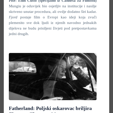
Piše: Edin Čusto (specijalno iz Cannesa za Filmofil)
Mungiu je oduvijek bio osjetljiv na institucije i nasilje
skriveno unutar procedura, ali ovdje dodatno širi kadar.
Fjord
postaje film o Evropi kao ideji koja zvuči
plemenito sve dok ljudi iz njenih navodno jednakih
dijelova ne budu prisiljeni živjeti pod pretpostavkama
jedni drugih.
Fatherland: Poljski oskarovac briljira