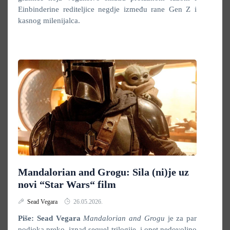
Einbinderine rediteljice negdje između rane Gen Z i
kasnog milenijalca.
Mandalorian and Grogu: Sila (ni)je uz
novi “Star Wars“ film
Sead Vegara
26.05.2026.
Piše: Sead Vegara
Mandalorian and Grogu
je za par
podioka preko, iznad sequel trilogije, i opet nedovoljno