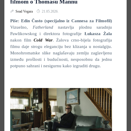
filmom o Thomasu Mannu
Sead Vegara
21.05.2026.
Piše: Edin Čusto (specijalno iz Cannesa za Filmofil)
Vizuelno,
Fatherland
nastavlja plodnu saradnju
Pawlikowskog i direktora fotografije
Łukasza Żala
nakon film
Cold War
. Żalova crno-bijela fotografija
filmu daje strogu eleganciju bez klizanja u nostalgiju.
Monohromatske slike naglašavaju zemlju zaglavljenu
između prošlosti i budućnosti, nesposobnu da jednu
potpuno sahrani i nesigurnu kako izgraditi drugu.