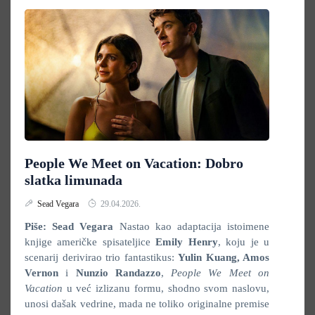
People We Meet on Vacation: Dobro
slatka limunada
Sead Vegara
29.04.2026.
Piše: Sead Vegara
Nastao kao adaptacija istoimene
knjige američke spisateljice
Emily Henry
, koju je u
scenarij derivirao trio fantastikus:
Yulin Kuang, Amos
Vernon
i
Nunzio Randazzo
,
People We Meet on
Vacation
u već izlizanu formu, shodno svom naslovu,
unosi dašak vedrine, mada ne toliko originalne premise