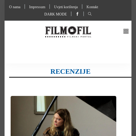
O nama
Impressum
Uvjeti korištenja
Kontakt
DARK MODE
RECENZIJE