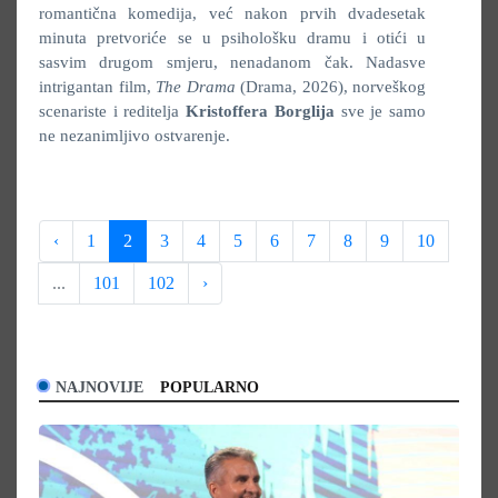
romantična komedija, već nakon prvih dvadesetak
minuta pretvoriće se u psihološku dramu i otići u
sasvim drugom smjeru, nenadanom čak. Nadasve
intrigantan film,
The Drama
(Drama, 2026), norveškog
scenariste i reditelja
Kristoffera Borglija
sve je samo
ne nezanimljivo ostvarenje.
‹
1
2
3
4
5
6
7
8
9
10
...
101
102
›
NAJNOVIJE
POPULARNO