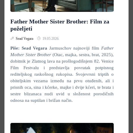
Father Mother Sister Brother: Film za
poželjeti
Sead Vegara
19.05.2026.
Piše: Sead Vegara
Jarmuschov najnoviji film
Father
Mother Sister Brother
(Otac, majka, sestra, brat, 2025),
dobitnik je Zlatnog lava na prošlogodišnjem 82. Venice
Film Festvalu i predstavlja povratak potpisnog
rediteljskog raskošnog rukopisa. Svojevrsni triptih o
obiteljskim vezama između na prvu otuđenih, ali i
prisnih oca, sina i kćerke, majke i dvije kćeri, te brata i
sestre blizanaca nudi uvid u složenost porodičnih
odnosa na suptilan i brižan način.