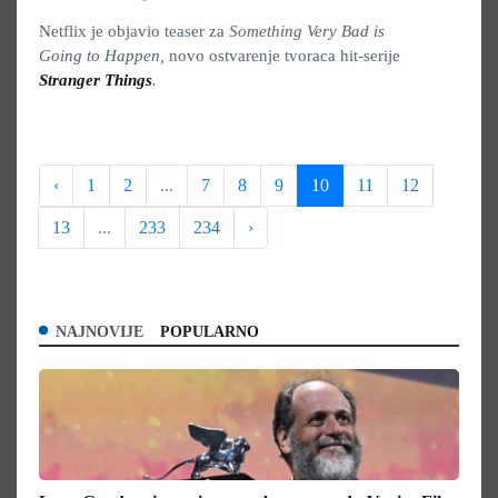
Netflix je objavio teaser za
Something Very Bad is
Going to Happen,
novo ostvarenje tvoraca hit-serije
Stranger Things
.
‹
1
2
...
7
8
9
10
11
12
13
...
233
234
›
NAJNOVIJE
POPULARNO