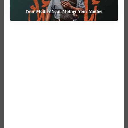
Your Mother Your Mother Your Mother
Heart of the Beast
The Weight
Behemoth