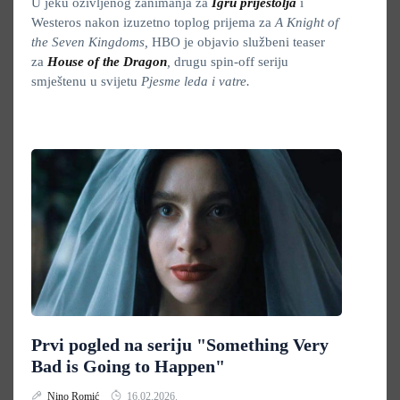
U jeku oživljenog zanimanja za
Igru prijestolja
i
Westeros nakon izuzetno toplog prijema za
A Knight of
the Seven Kingdoms,
HBO je objavio službeni teaser
za
House of the Dragon
,
drugu spin-off seriju
smještenu u svijetu
Pjesme leda i vatre.
Prvi pogled na seriju "Something Very
Bad is Going to Happen"
Nino Romić
16.02.2026.