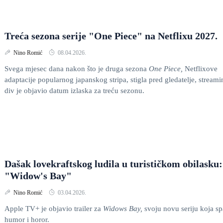
Treća sezona serije "One Piece" na Netflixu 2027.
Nino Romić
08.04.2026.
Svega mjesec dana nakon što je druga sezona
One Piece,
Netflixove
adaptacije popularnog japanskog stripa, stigla pred gledatelje, streami
div je objavio datum izlaska za treću sezonu.
Dašak lovekraftskog ludila u turističkom obilasku:
"Widow's Bay"
Nino Romić
03.04.2026.
Apple TV+ je objavio trailer za
Widows Bay,
svoju novu seriju koja sp
humor i horor.