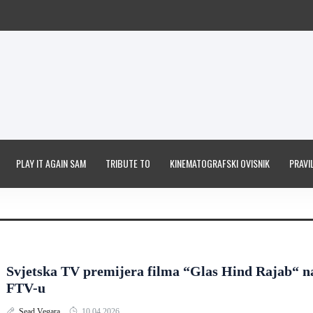
PLAY IT AGAIN SAM
TRIBUTE TO
KINEMATOGRAFSKI OVISNIK
PRAVIL
Svjetska TV premijera filma “Glas Hind Rajab“ n
FTV-u
Sead Vegara
10.04.2026.