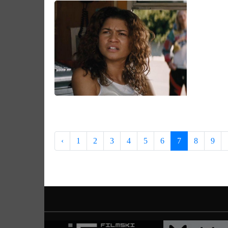
‹
1
2
3
4
5
6
7
8
9