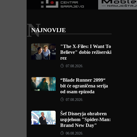
N
NAJNOVIJE
"The X-Files: I Want To
Believe" dobio režiserski
rez
07.08.2026.
“Blade Runner 2099“
bit će ograničena serija
od osam epizoda
07.08.2026.
Šef Disneyja ohrabren
uspjehom "Spider-Man:
Brand New Day"
06.08.2026.