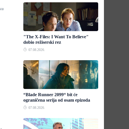
sku
"The X-Files: I Want To Believe"
dobio režiserski rez
07.08.2026.
“Blade Runner 2099“ bit će
ograničena serija od osam epizoda
07.08.2026.