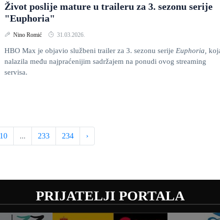
Život poslije mature u traileru za 3. sezonu serije
"Euphoria"
Nino Romić
31.03.2026.
HBO Max je objavio službeni trailer za 3. sezonu serije
Euphoria,
koj
nalazila među najpraćenijim sadržajem na ponudi ovog streaming
servisa.
10
...
233
234
›
PRIJATELJI PORTALA