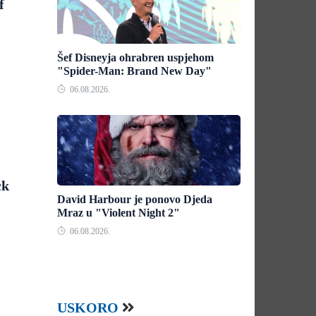
f
Šef Disneyja ohrabren uspjehom
"Spider-Man: Brand New Day"
06.08.2026.
ck
David Harbour je ponovo Djeda
Mraz u "Violent Night 2"
06.08.2026.
USKORO