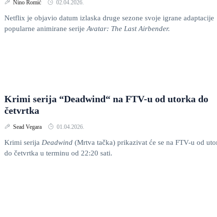
Nino Romić
02.04.2026.
Netflix je objavio datum izlaska druge sezone svoje igrane adaptacije
popularne animirane serije
Avatar: The Last Airbender.
Krimi serija “Deadwind“ na FTV-u od utorka do
četvrtka
Sead Vegara
01.04.2026.
Krimi serija
Deadwind
(Mrtva tačka) prikazivat će se na FTV-u od uto
do četvrtka u terminu od 22:20 sati.