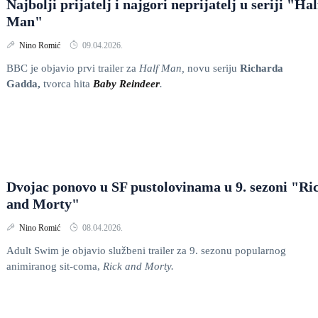
Najbolji prijatelj i najgori neprijatelj u seriji "Hal
Man"
Nino Romić
09.04.2026.
BBC je objavio prvi trailer za
Half Man,
novu seriju
Richarda
Gadda,
tvorca hita
Baby Reindeer
.
Dvojac ponovo u SF pustolovinama u 9. sezoni "Ri
and Morty"
Nino Romić
08.04.2026.
Adult Swim je objavio službeni trailer za 9. sezonu popularnog
animiranog sit-coma,
Rick and Morty.