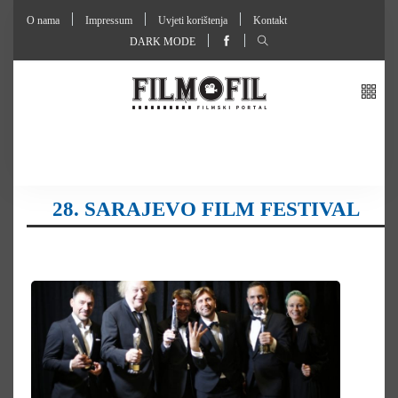
O nama
Impressum
Uvjeti korištenja
Kontakt
DARK MODE
28. SARAJEVO FILM FESTIVAL