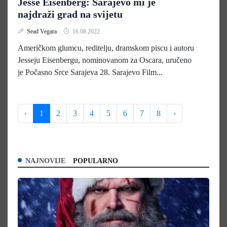
Jesse Eisenberg: Sarajevo mi je
najdraži grad na svijetu
Sead Vegara
16.08.2022.
Američkom glumcu, reditelju, dramskom piscu i autoru
Jesseju Eisenbergu, nominovanom za Oscara, uručeno
je Počasno Srce Sarajeva 28. Sarajevo Film...
‹
1
2
3
4
5
6
7
8
›
NAJNOVIJE
POPULARNO