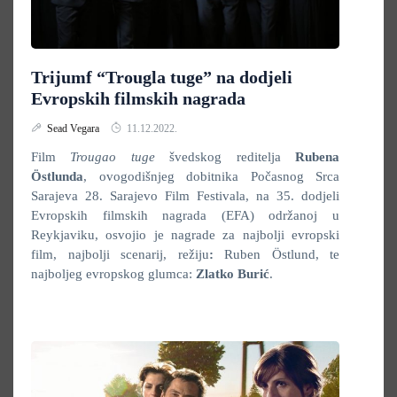
Trijumf “Trougla tuge” na dodjeli
Evropskih filmskih nagrada
Sead Vegara
11.12.2022.
Film
Trougao tuge
švedskog reditelja
Rubena
Östlunda
, ovogodišnjeg dobitnika Počasnog Srca
Sarajeva 28. Sarajevo Film Festivala, na 35. dodjeli
Evropskih filmskih nagrada (EFA) održanoj u
Reykjaviku, osvojio je nagrade za najbolji evropski
film, najbolji scenarij, režiju
:
Ruben Östlund, te
najboljeg evropskog glumca:
Zlatko Burić
.