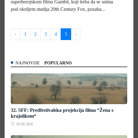
superherojskom filmu Gambit, koji treba da se snima
pod okriljem studija 20th Century Fox, pozaba...
‹
1
2
3
4
5
›
NAJNOVIJE
POPULARNO
32. SFF: Predfestivalska projekcija filma “Žena s
krajolikom“
09.08.2026.