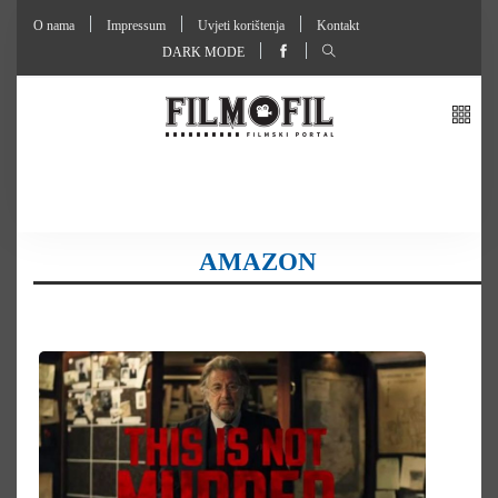
O nama
Impressum
Uvjeti korištenja
Kontakt
DARK MODE
AMAZON