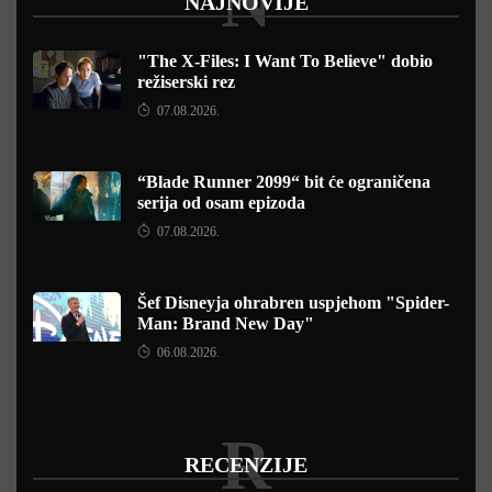
N
NAJNOVIJE
"The X-Files: I Want To Believe" dobio
režiserski rez
07.08.2026.
“Blade Runner 2099“ bit će ograničena
serija od osam epizoda
07.08.2026.
Šef Disneyja ohrabren uspjehom "Spider-
Man: Brand New Day"
06.08.2026.
R
RECENZIJE