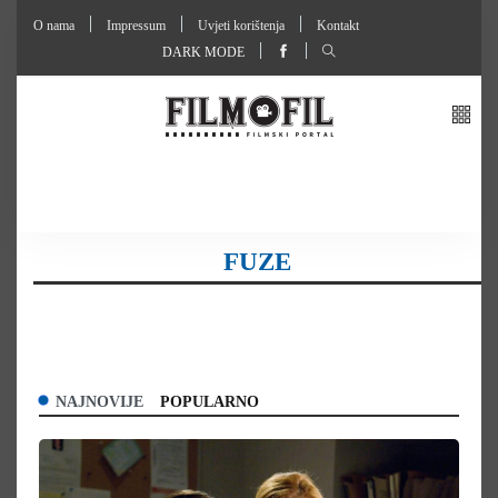
O nama
Impressum
Uvjeti korištenja
Kontakt
DARK MODE
FUZE
NAJNOVIJE
POPULARNO