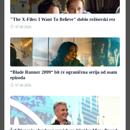
"The X-Files: I Want To Believe" dobio režiserski rez
07.08.2026.
“Blade Runner 2099“ bit će ograničena serija od osam
epizoda
07.08.2026.