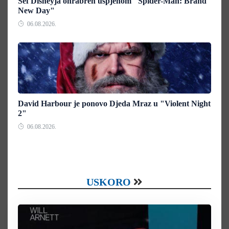
Šef Disneyja ohrabren uspjehom "Spider-Man: Brand
New Day"
06.08.2026.
David Harbour je ponovo Djeda Mraz u "Violent Night
2"
06.08.2026.
USKORO