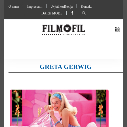
O nama
Impressum
Uvjeti korištenja
Kontakt
DARK MODE
GRETA GERWIG