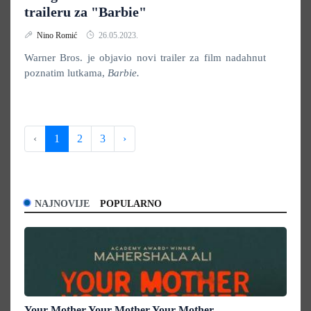
traileru za "Barbie"
Nino Romić
26.05.2023.
Warner Bros. je objavio novi trailer za film nadahnut
poznatim lutkama,
Barbie.
‹
1
2
3
›
NAJNOVIJE
POPULARNO
Your Mother Your Mother Your Mother