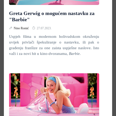
Greta Gerwig o mogućem nastavku za
"Barbie"
Nino Romić
27.07.2023.
Uspjeh filma u modernom holivudskom okruženju
uvijek privlači špekuliranje o nastavku, ili pak o
građenju franšize za one zaista uspješne naslove. Isto
važi i za novi hit u kino-dvoranama,
Barbie.