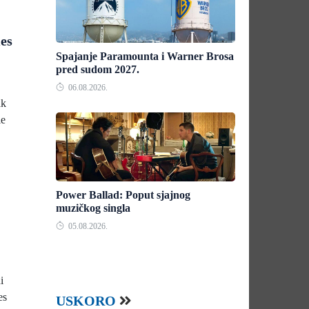
mes
Spajanje Paramounta i Warner Brosa
pred sudom 2027.
06.08.2026.
ak
ie
Power Ballad: Poput sjajnog
muzičkog singla
05.08.2026.
i
es
USKORO