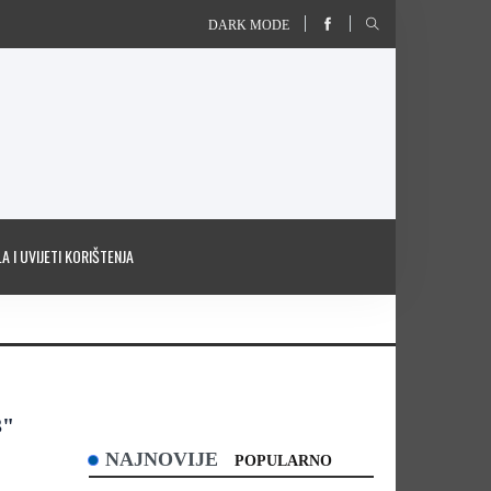
DARK MODE
A I UVIJETI KORIŠTENJA
3"
NAJNOVIJE
POPULARNO