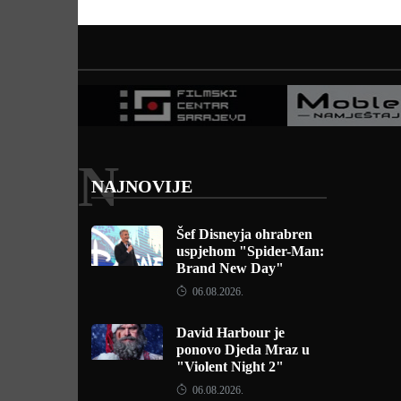
N
NAJNOVIJE
Šef Disneyja ohrabren
uspjehom "Spider-Man:
Brand New Day"
06.08.2026.
David Harbour je
ponovo Djeda Mraz u
"Violent Night 2"
06.08.2026.