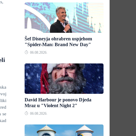
s,
Šef Disneyja ohrabren uspjehom
"Spider-Man: Brand New Day"
06.08.2026.
eli
tska
svoj
David Harbour je ponovo Djeda
liki
Mraz u "Violent Night 2"
pred
a se
06.08.2026.
ikad