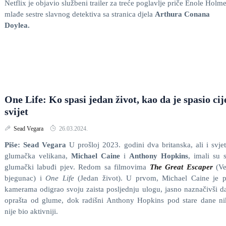
Netflix je objavio službeni trailer za treće poglavlje priče Enole Holme
mlađe sestre slavnog detektiva sa stranica djela
Arthura
Conana
Doylea.
One Life: Ko spasi jedan život, kao da je spasio cij
svijet
Sead Vegara
26.03.2024.
Piše: Sead Vegara
U prošloj 2023. godini dva britanska, ali i svje
glumačka velikana,
Michael Caine
i
Anthony Hopkins
, imali su 
glumački labuđi pjev. Redom sa filmovima
The Great Escaper
(Ve
bjegunac) i
One Life
(Jedan život). U prvom, Michael Caine je 
kamerama odigrao svoju zaista posljednju ulogu, jasno naznačivši d
oprašta od glume, dok radišni Anthony Hopkins pod stare dane n
nije bio aktivniji.