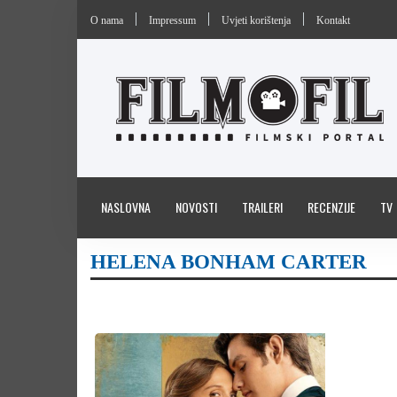
O nama
Impressum
Uvjeti korištenja
Kontakt
NASLOVNA
NOVOSTI
TRAILERI
RECENZIJE
TV
HELENA BONHAM CARTER