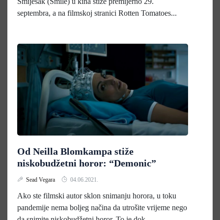
Smiješak (Smile) u kina stiže premijerno 29.
septembra, a na filmskoj stranici Rotten Tomatoes...
Od Neilla Blomkampa stiže
niskobudžetni horor: “Demonic”
Sead Vegara
04.06.2021.
Ako ste filmski autor sklon snimanju horora, u toku
pandemije nema boljeg načina da utrošite vrijeme nego
da snimite niskobudžetni horor. To je dok...