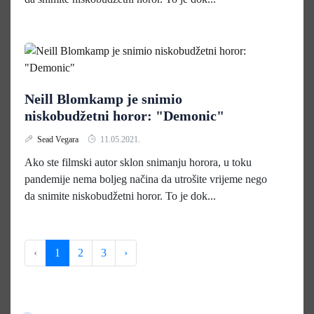
Neill Blomkamp je snimio
niskobudžetni horor: "Demonic"
Sead Vegara
11.05.2021.
Ako ste filmski autor sklon snimanju horora, u toku
pandemije nema boljeg načina da utrošite vrijeme nego
da snimite niskobudžetni horor. To je dok...
‹
1
2
3
›