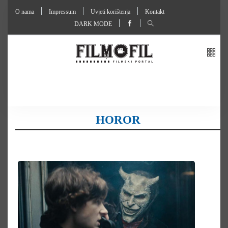
O nama
Impressum
Uvjeti korištenja
Kontakt
DARK MODE
HOROR