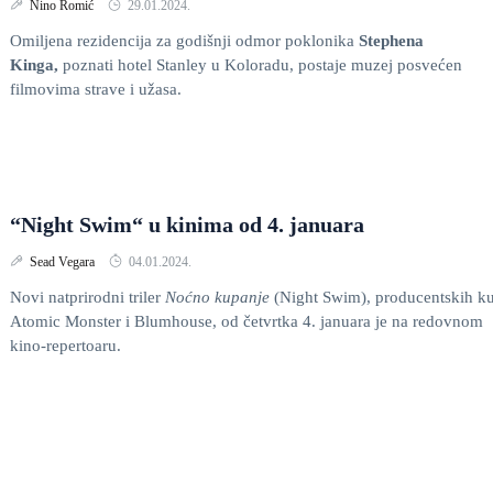
Nino Romić
29.01.2024.
Omiljena rezidencija za godišnji odmor poklonika
Stephena
Kinga,
poznati hotel Stanley u Koloradu, postaje muzej posvećen
filmovima strave i užasa.
“Night Swim“ u kinima od 4. januara
Sead Vegara
04.01.2024.
Novi natprirodni triler
Noćno kupanje
(Night Swim), producentskih k
Atomic Monster i Blumhouse, od četvrtka 4. januara je na redovnom
kino-repertoaru.