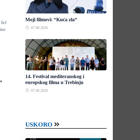
Moji filmovi: “Kuća zla“
 šef
07.08.2026.
ine
14. Festival mediteranskog i
“
europskog filma u Trebinju
07.08.2026.
USKORO