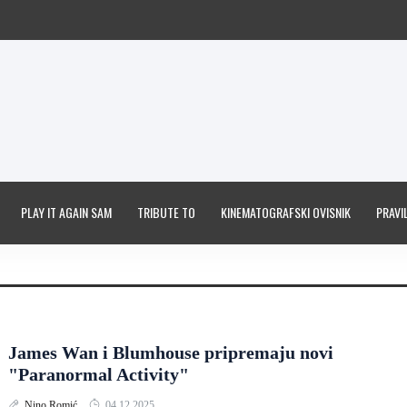
PLAY IT AGAIN SAM
TRIBUTE TO
KINEMATOGRAFSKI OVISNIK
PRAVIL
James Wan i Blumhouse pripremaju novi
"Paranormal Activity"
Nino Romić
04.12.2025.