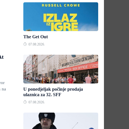
The Get Out
07.08.2026.
At
ror
n na
U ponedjeljak počinje prodaja
ulaznica za 32. SFF
07.08.2026.