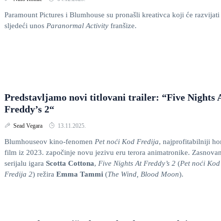
Paramount Pictures i Blumhouse su pronašli kreativca koji će razvijati
sljedeći unos
Paranormal Activity
franšize.
Predstavljamo novi titlovani trailer: “Five Nights 
Freddy’s 2“
Sead Vegara
13.11.2025.
Blumhouseov kino-fenomen
Pet noći Kod Fredija
, najprofitabilniji ho
film iz 2023. započinje novu jezivu eru terora animatronike. Zasnova
serijalu igara
Scotta Cottona
,
Five Nights At Freddy’s 2
(
Pet noći Kod
Fredija 2
) režira
Emma Tammi
(
The Wind, Blood Moon
).