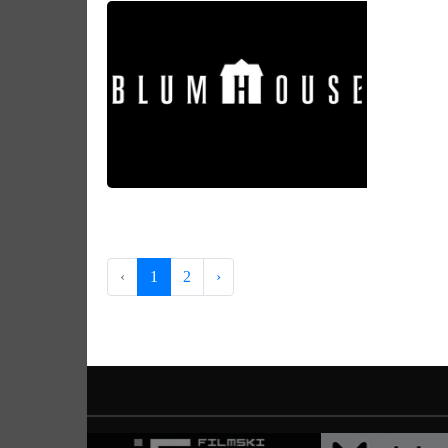
‹
1
2
›