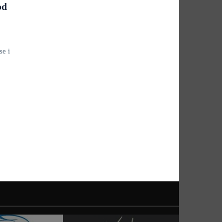
od
se i