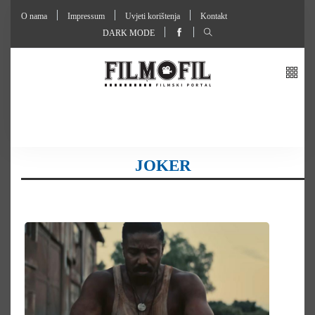
O nama
Impressum
Uvjeti korištenja
Kontakt
DARK MODE
JOKER