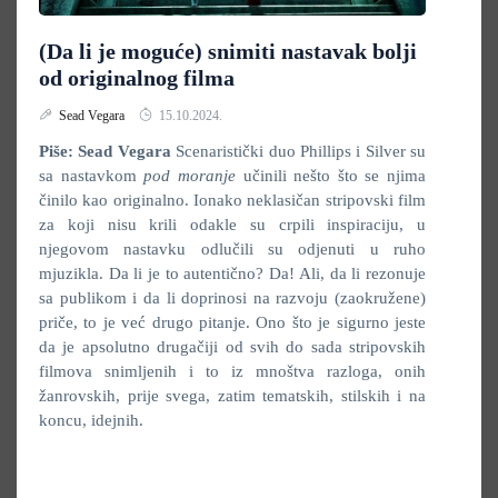
(Da li je moguće) snimiti nastavak bolji
od originalnog filma
Sead Vegara
15.10.2024.
Piše: Sead Vegara
Scenaristički duo Phillips i Silver su
sa nastavkom
pod moranje
učinili nešto što se njima
činilo kao originalno. Ionako neklasičan stripovski film
za koji nisu krili odakle su crpili inspiraciju, u
njegovom nastavku odlučili su odjenuti u ruho
mjuzikla. Da li je to autentično? Da! Ali, da li rezonuje
sa publikom i da li doprinosi na razvoju (zaokružene)
priče, to je već drugo pitanje. Ono što je sigurno jeste
da je apsolutno drugačiji od svih do sada stripovskih
filmova snimljenih i to iz mnoštva razloga, onih
žanrovskih, prije svega, zatim tematskih, stilskih i na
koncu, idejnih.