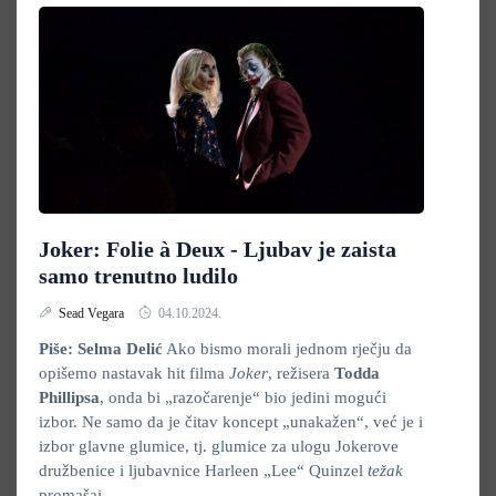
Joker: Folie à Deux - Ljubav je zaista
samo trenutno ludilo
Sead Vegara
04.10.2024.
Piše: Selma Delić
Ako bismo morali jednom rječju da
opišemo nastavak hit filma
Joker
, režisera
Todda
Phillipsa
, onda bi „razočarenje“ bio jedini mogući
izbor. Ne samo da je čitav koncept „unakažen“, već je i
izbor glavne glumice, tj. glumice za ulogu Jokerove
družbenice i ljubavnice Harleen „Lee“ Quinzel
težak
promašaj.