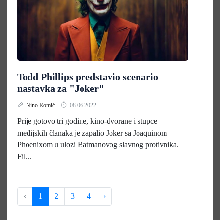
Todd Phillips predstavio scenario
nastavka za "Joker"
Nino Romić
08.06.2022.
Prije gotovo tri godine, kino-dvorane i stupce
medijskih članaka je zapalio Joker sa Joaquinom
Phoenixom u ulozi Batmanovog slavnog protivnika.
Fil...
‹
1
2
3
4
›