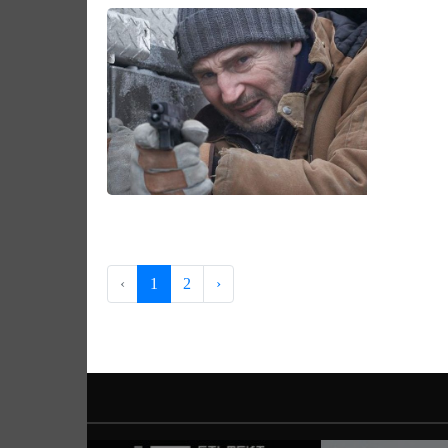
‹
1
2
›