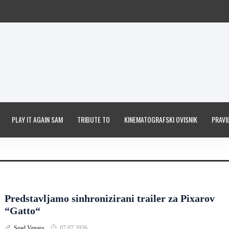
PLAY IT AGAIN SAM
TRIBUTE TO
KINEMATOGRAFSKI OVISNIK
PRAVIL
Predstavljamo sinhronizirani trailer za Pixarov
“Gatto“
Sead Vegara
07.07.2026.