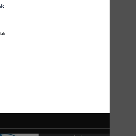
ak
tak