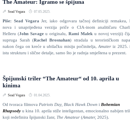
The Amateur: Igramo se špijuna
Sead Vegara
07.05.2025.
Piše: Sead Vegara
Jer, iako odgovara tačnoj definiciji remakea,
nova i unaprijeđena verzija priče o CIA-inom analitičaru Charl
Helleru (
John Savage
u originalu,
Rami Malek
u novoj verziji) čij
supruga Sarah (
Rachel Brosnahan
) stradala u terorističkom nap
nakon čega on kreće u ubilačku misiju počinitelja,
Amater
iz 2025.
istu strukturu i slične detalje, samo što je radnja smještena u prezent.
Špijunski triler “The Amateur“ od 10. aprila u
kinima
Sead Vegara
01.04.2025.
Od tvoraca filmova
Patriots Day, Black Hawk Down
i
Bohemian
Rhapsody
u kina 10. aprila stiže inteligentan, emocionalno nabijen tril
koji redefinira špijunski žanr,
The Amateur
(
Amater,
2025).