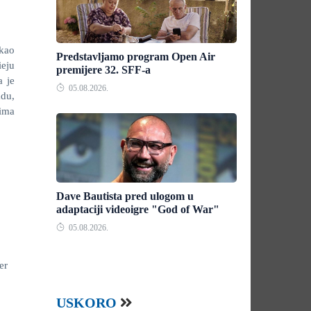
 kao
Predstavljamo program Open Air
ieju
premijere 32. SFF-a
a je
05.08.2026.
adu,
 ima
Dave Bautista pred ulogom u
adaptaciji videoigre "God of War"
05.08.2026.
er
USKORO