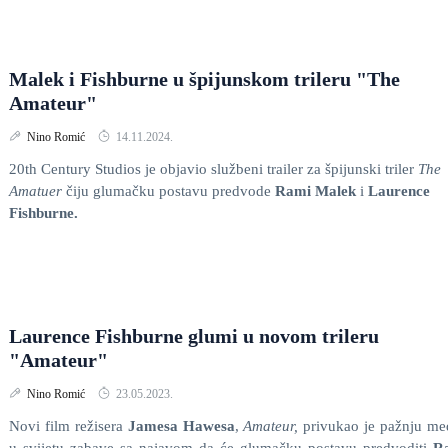
Malek i Fishburne u špijunskom trileru "The
Amateur"
Nino Romić
14.11.2024.
20th Century Studios je objavio službeni trailer za špijunski triler
The
Amatuer
čiju glumačku postavu predvode
Rami Malek
i
Laurence
Fishburne.
Laurence Fishburne glumi u novom trileru
"Amateur"
Nino Romić
23.05.2023.
Novi film režisera
Jamesa
Hawesa
,
Amateur,
privukao je pažnju me