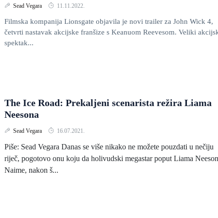
Sead Vegara
11.11.2022.
Filmska kompanija Lionsgate objavila je novi trailer za John Wick 4,
četvrti nastavak akcijske franšize s Keanuom Reevesom. Veliki akcijs
spektak...
The Ice Road: Prekaljeni scenarista režira Liama
Neesona
Sead Vegara
16.07.2021.
Piše: Sead Vegara Danas se više nikako ne možete pouzdati u nečiju
riječ, pogotovo onu koju da holivudski megastar poput Liama Neeson
Naime, nakon š...