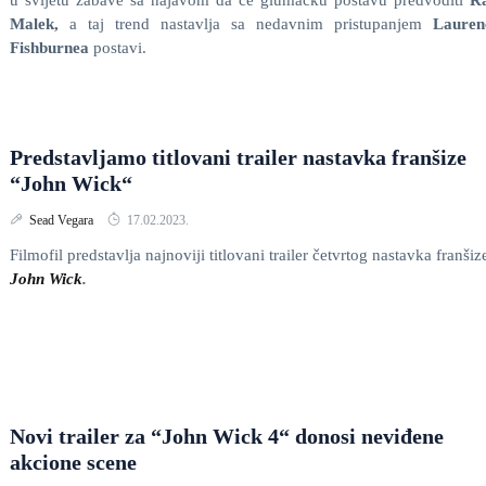
u svijetu zabave sa najavom da će glumačku postavu predvoditi
R
Malek,
a taj trend nastavlja sa nedavnim pristupanjem
Lauren
Fishburnea
postavi.
Predstavljamo titlovani trailer nastavka franšize
“John Wick“
Sead Vegara
17.02.2023.
Filmofil predstavlja najnoviji titlovani trailer četvrtog nastavka franšiz
John Wick
.
Novi trailer za “John Wick 4“ donosi neviđene
akcione scene