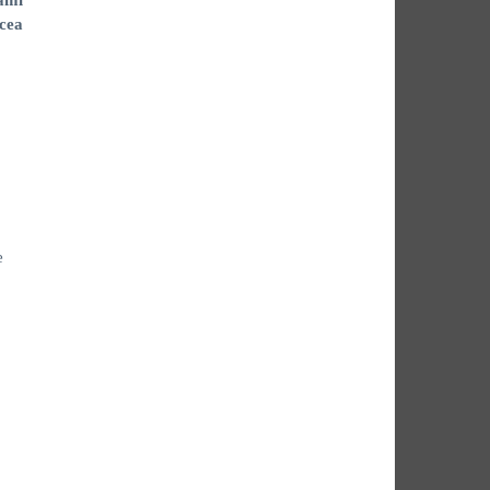
ami
cea
e