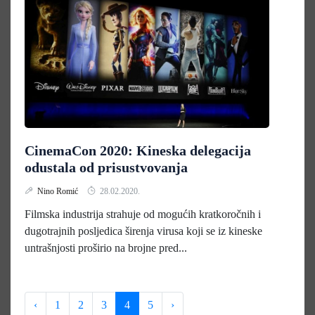
CinemaCon 2020: Kineska delegacija
odustala od prisustvovanja
Nino Romić
28.02.2020.
Filmska industrija strahuje od mogućih kratkoročnih i
dugotrajnih posljedica širenja virusa koji se iz kineske
untrašnjosti proširio na brojne pred...
‹
1
2
3
4
5
›