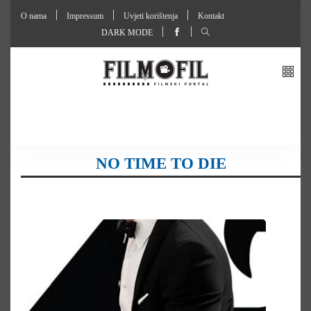
O nama
Impressum
Uvjeti korištenja
Kontakt
DARK MODE
NO TIME TO DIE