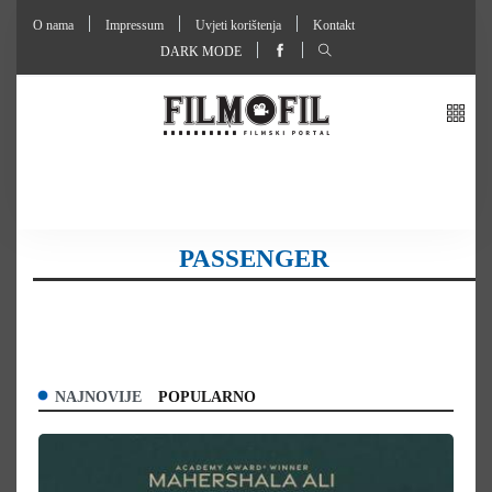
O nama
Impressum
Uvjeti korištenja
Kontakt
DARK MODE
PASSENGER
NAJNOVIJE
POPULARNO