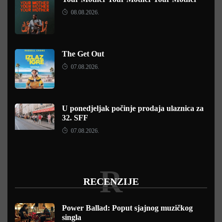
08.08.2026.
The Get Out
07.08.2026.
U ponedjeljak počinje prodaja ulaznica za
32. SFF
07.08.2026.
R
RECENZIJE
Power Ballad: Poput sjajnog muzičkog
singla