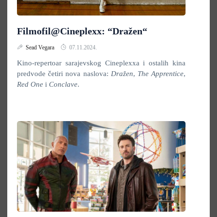
Filmofil@Cineplexx: “Dražen“
Sead Vegara
07.11.2024.
Kino-repertoar sarajevskog Cineplexxa i ostalih kina
predvode četiri nova naslova:
Dražen
,
The Apprentice
,
Red One
i
Conclave
.