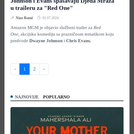
Johnson i Evans spašavaju Djeda Mraza
u traileru za "Red One"
Nino Romić
01.07.2024.
Amazon MGM je objavio službeni trailer za
Red
One,
akcijsku komediju sa prazničnom tematikom koju
predvode
Dwayne Johnson
i
Chris Evans.
‹
1
2
›
NAJNOVIJE
POPULARNO