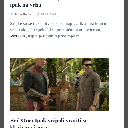
ipak na vrhu
Nino Romić
18.11.2024.
Sanjke su se tresle, irvasi su se naprezali, ali na koncu
veliki akcijski spektakl sa prazničnom atmosferom,
Red One
,
uspio je ugrabiti prvo mjesto.
Red One: Ipak vrijedi vratiti se
klasicma žanra