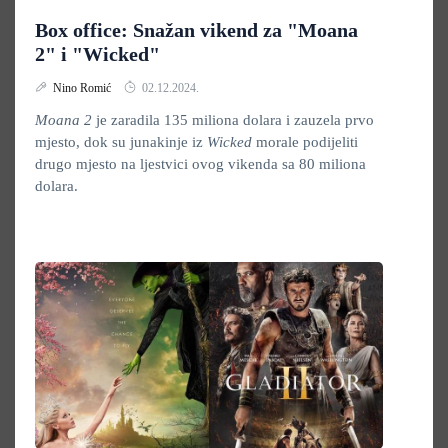
Box office: Snažan vikend za "Moana
2" i "Wicked"
Nino Romić
02.12.2024.
Moana 2
je zaradila 135 miliona dolara i zauzela prvo
mjesto, dok su junakinje iz
Wicked
morale podijeliti
drugo mjesto na ljestvici ovog vikenda sa 80 miliona
dolara.