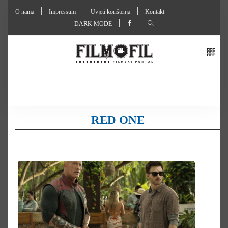
O nama
Impressum
Uvjeti korištenja
Kontakt
DARK MODE
RED ONE