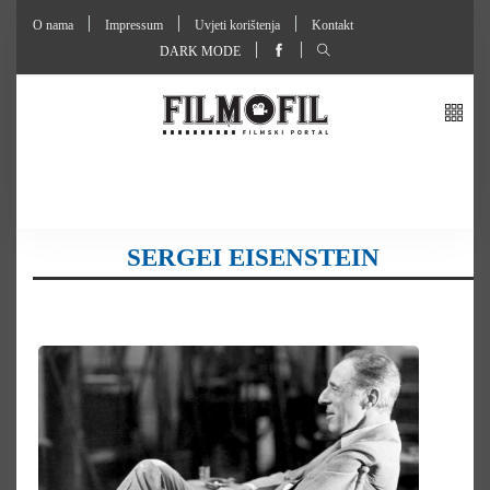
O nama
Impressum
Uvjeti korištenja
Kontakt
DARK MODE
SERGEI EISENSTEIN