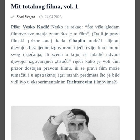
Mit totalnog filma, vol. 1
Sead Vegara
24.04.2023.
Piše: Vesko Kadić
Netko je rekao: “Što više gledam
filmove sve manje znam što je to film“. (Da li je pravi
filmski prizor onaj kada
Chaplin
nudeći slijepoj
djevojci, bez ijedne izgovorene riječi, cvijet kao simbol
svog osjećanja, ili scena u kojoj se mladić udvara
djevojci izgovarajući „tisuću“ riječi kako je voli čini
prizor dostojan pravom filmu, ili se pravi film može
tumačiti i u apstraktnoj igri raznih predmeta što je bilo
vidljivo u eksperimentalnim
Richterovim
filmovima?)