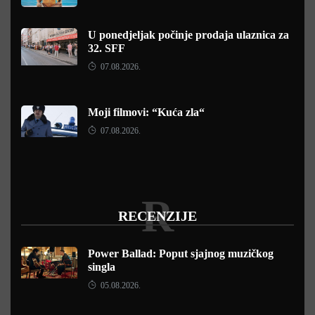
U ponedjeljak počinje prodaja ulaznica za
32. SFF
07.08.2026.
Moji filmovi: “Kuća zla“
07.08.2026.
R
RECENZIJE
Power Ballad: Poput sjajnog muzičkog
singla
05.08.2026.