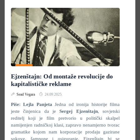
Ejzenštajn: Od montaže revolucije do
kapitalističke reklame
Sead Vegara
24.09.2025.
Piše: Lejla Panjeta
Jedna od ironija historije filma
jeste činjenica da je
Sergej Ejzenštajn
, sovjetski
reditelj koji je film pretvorio u politički skalpel
namijenjen radničkoj klasi, zapravo nenamjerno tvorac
gramatike kojom nam korporacije prodaju gazirane
sokove, šampone i osiguranje. Ejzenštajn bi se