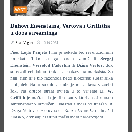
Duhovi Eisenstaina, Vertova i Griffitha
u doba streaminga
Sead Vegara
16.10.2025.
Piše: Lejla Panjeta
Film je nekada bio revolucionarni
projekat. Tako su ga barem zamišljali
Sergej
Eisenstein, Vsevolod Pudovkin
ili
Dziga Vertov
, dok
su rezali celuloidnu traku sa makazama marksista. Za
njih, film nije bio razonoda nego filozofija: sudar slika
u dijalektičkom sukobu, buđenje masa kroz vizuelni
šok. Na drugoj strani svijeta u to vrijeme
D. W.
Griffith
je maštao da je film kao viktorijanski roman:
sentimentalno razvučen, linearan i moralno utješan. A
Dziga Vertov je vjerovao da
Kino–oko
može nadmašiti
ljudsko, otkrivajući istinu mašinskom percepcijom.