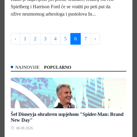
Spielberg i Harrison Ford će se vratiti po peti put da
ožive neumornog arheologa i pustolova In...
‹
1
2
3
4
5
6
7
›
NAJNOVIJE
POPULARNO
Šef Disneyja ohrabren uspjehom "Spider-Man: Brand
New Day"
06.08.2026.