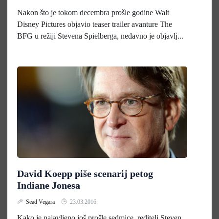
Nakon što je tokom decembra prošle godine Walt
Disney Pictures objavio teaser trailer avanture The
BFG u režiji Stevena Spielberga, nedavno je objavlj...
David Koepp piše scenarij petog
Indiane Jonesa
Sead Vegara
23.03.2016.
Kako je najavljeno još prošle sedmice, reditelj Steven