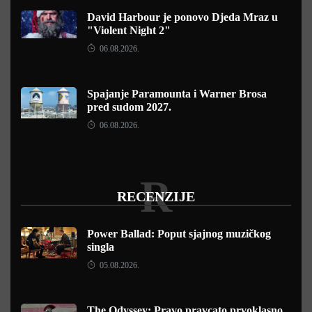
David Harbour je ponovo Djeda Mraz u
"Violent Night 2"
06.08.2026.
Spajanje Paramounta i Warner Brosa
pred sudom 2027.
06.08.2026.
R
RECENZIJE
Power Ballad: Poput sjajnog muzičkog
singla
05.08.2026.
The Odyssey: Pravo pravcato prvoklasno