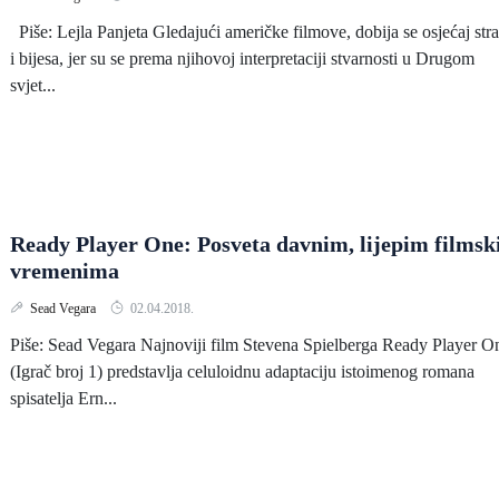
Piše: Lejla Panjeta Gledajući američke filmove, dobija se osjećaj str
i bijesa, jer su se prema njihovoj interpretaciji stvarnosti u Drugom
svjet...
Ready Player One: Posveta davnim, lijepim films
vremenima
Sead Vegara
02.04.2018.
Piše: Sead Vegara Najnoviji film Stevena Spielberga Ready Player O
(Igrač broj 1) predstavlja celuloidnu adaptaciju istoimenog romana
spisatelja Ern...