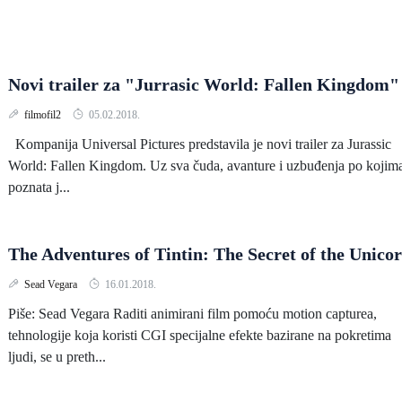
Novi trailer za "Jurrasic World: Fallen Kingdom"
filmofil2
05.02.2018.
Kompanija Universal Pictures predstavila je novi trailer za Jurassic
World: Fallen Kingdom. Uz sva čuda, avanture i uzbuđenja po kojima
poznata j...
The Adventures of Tintin: The Secret of the Unico
Sead Vegara
16.01.2018.
Piše: Sead Vegara Raditi animirani film pomoću motion capturea,
tehnologije koja koristi CGI specijalne efekte bazirane na pokretima
ljudi, se u preth...