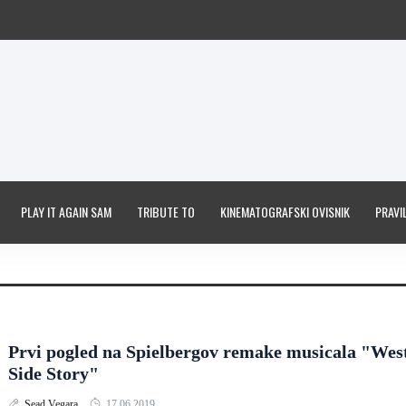
PLAY IT AGAIN SAM
TRIBUTE TO
KINEMATOGRAFSKI OVISNIK
PRAVIL
Prvi pogled na Spielbergov remake musicala "Wes
Side Story"
Sead Vegara
17.06.2019.