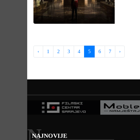
‹
1
2
3
4
5
6
7
›
N
NAJNOVIJE