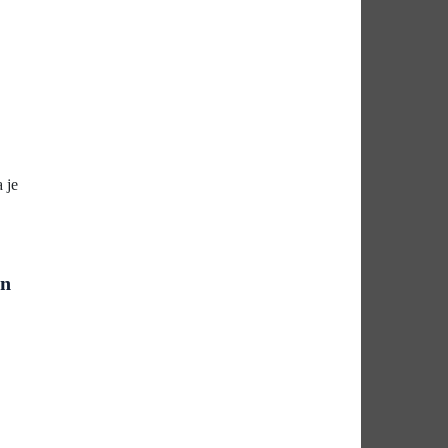
 je
rn