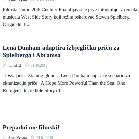
Filmski studio 20th Century Fox objavio je prve fotografije iz remake
musicala West Side Story koji režira oskarovac Steven Spielberg.
Originalni fi...
Lena Dunham adaptira izbjegličku priču za
Spielberga i Abramsa
filmofil2
31.10.2018.
Osvajačica Zlatnog globusa Lena Dunham napisaće scenario za
ekranizaciju priče "A Hope More Powerful Than the Sea: One
Refugee’s Incredible Story of...
Prepadni me filmski!
Sead Vegara
24.04.2018.