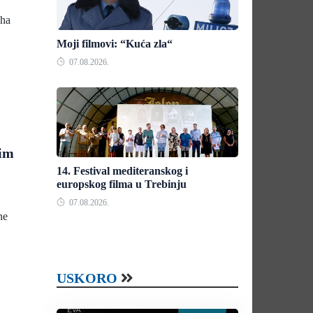
aha
Moji filmovi: “Kuća zla“
07.08.2026.
kim
14. Festival mediteranskog i
europskog filma u Trebinju
07.08.2026.
ne
USKORO