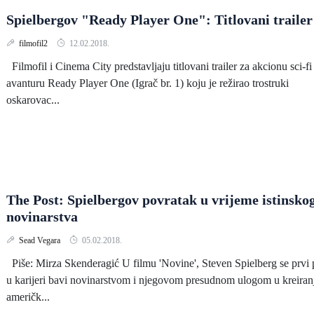
Spielbergov "Ready Player One": Titlovani trailer
filmofil2
12.02.2018.
Filmofil i Cinema City predstavljaju titlovani trailer za akcionu sci-fi
avanturu Ready Player One (Igrač br. 1) koju je režirao trostruki
oskarovac...
The Post: Spielbergov povratak u vrijeme istinsko
novinarstva
Sead Vegara
05.02.2018.
Piše: Mirza Skenderagić U filmu 'Novine', Steven Spielberg se prvi 
u karijeri bavi novinarstvom i njegovom presudnom ulogom u kreiran
američk...