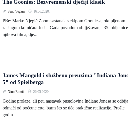
The Goonies: Bezvremenski dječiji klasik
Sead Vegara
16.06.2020.
Piše: Marko Njegić Zoom sastanak s ekipom Gooniesa, okupljenom
zaslugom komičara Josha Gada povodom obilježavanja 35. obljetnice
njihova filma, dje...
James Mangold i službeno preuzima "Indiana Jon
5" od Spielberga
Nino Romić
26.05.2020.
Godine prolaze, ali peti nastavak pustolovina Indiane Jonesa se odbij
odmaći od početne crte, barm što se tiče praktične realizacije. Prošle
godin...