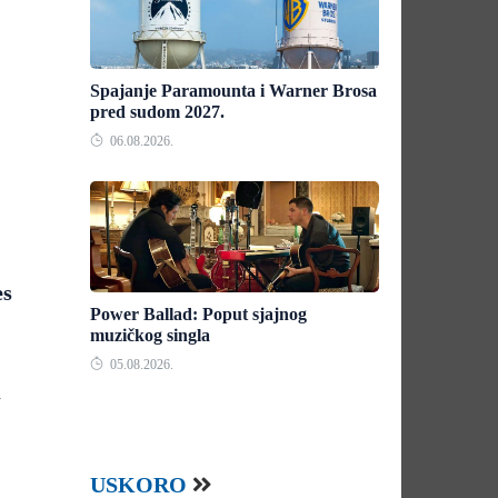
Spajanje Paramounta i Warner Brosa
pred sudom 2027.
06.08.2026.
es
Power Ballad: Poput sjajnog
muzičkog singla
05.08.2026.
a
USKORO