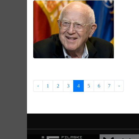
‹
1
2
3
4
5
6
7
›