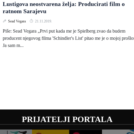
Lustigova neostvarena želja: Producirati film o
ratnom Sarajevu
Sead Vegara
21.11.2019.
Piše: Sead Vegara „Prvi put kada me je Spielberg zvao da budem
producent njegovog filma 'Schindler's List' pitao me je o mojoj prošlos
Ja sam m...
PRIJATELJI PORTALA