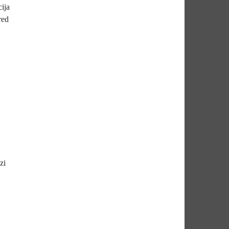
ija
red
zi