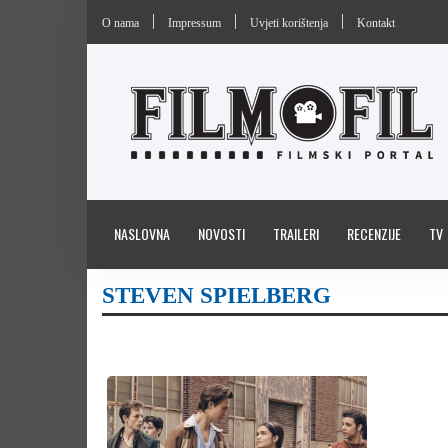
O nama
Impressum
Uvjeti korištenja
Kontakt
NASLOVNA
NOVOSTI
TRAILERI
RECENZIJE
TV
STEVEN SPIELBERG