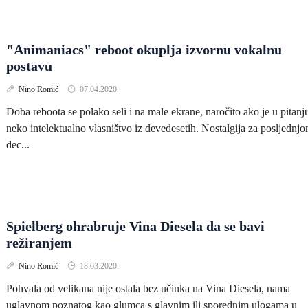
"Animaniacs" reboot okuplja izvornu vokalnu
postavu
Nino Romić
07.04.2020.
Doba reboota se polako seli i na male ekrane, naročito ako je u pitanj
neko intelektualno vlasništvo iz devedesetih. Nostalgija za posljednj
dec...
Spielberg ohrabruje Vina Diesela da se bavi
režiranjem
Nino Romić
18.03.2020.
Pohvala od velikana nije ostala bez učinka na Vina Diesela, nama
uglavnom poznatog kao glumca s glavnim ili sporednim ulogama u