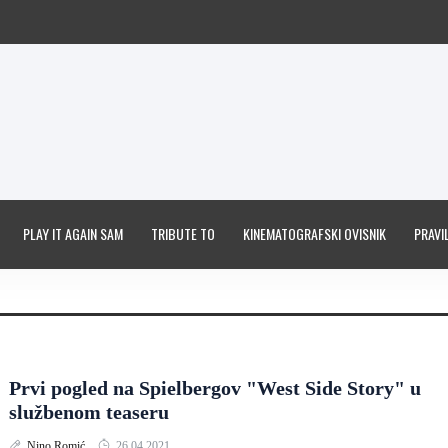
PLAY IT AGAIN SAM
TRIBUTE TO
KINEMATOGRAFSKI OVISNIK
PRAVIL
Prvi pogled na Spielbergov "West Side Story" u
službenom teaseru
Nino Romić
26.04.2021.