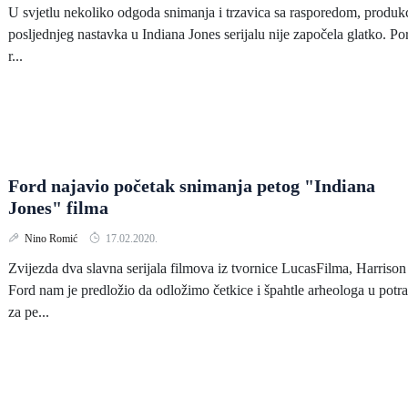
U svjetlu nekoliko odgoda snimanja i trzavica sa rasporedom, produkc
posljednjeg nastavka u Indiana Jones serijalu nije započela glatko. Po
r...
Ford najavio početak snimanja petog "Indiana
Jones" filma
Nino Romić
17.02.2020.
Zvijezda dva slavna serijala filmova iz tvornice LucasFilma, Harrison
Ford nam je predložio da odložimo četkice i špahtle arheologa u potra
za pe...