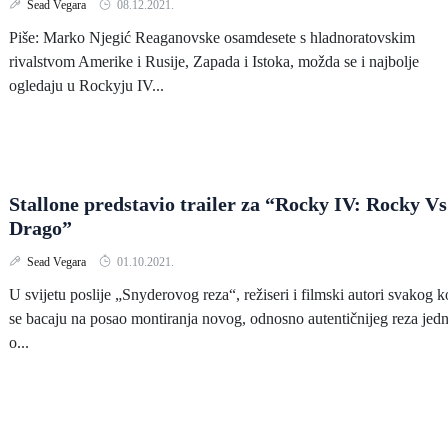
Sead Vegara
08.12.2021.
Piše: Marko Njegić Reaganovske osamdesete s hladnoratovskim
rivalstvom Amerike i Rusije, Zapada i Istoka, možda se i najbolje
ogledaju u Rockyju IV...
Stallone predstavio trailer za “Rocky IV: Rocky Vs
Drago”
Sead Vegara
01.10.2021.
U svijetu poslije „Snyderovog reza“, režiseri i filmski autori svakog 
se bacaju na posao montiranja novog, odnosno autentičnijeg reza jed
o...