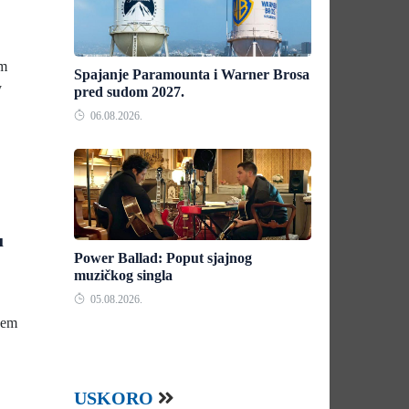
om
Spajanje Paramounta i Warner Brosa
y
pred sudom 2027.
06.08.2026.
u
Power Ballad: Poput sjajnog
muzičkog singla
05.08.2026.
ojem
USKORO