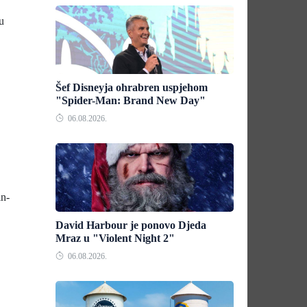
u
Šef Disneyja ohrabren uspjehom
"Spider-Man: Brand New Day"
06.08.2026.
in-
David Harbour je ponovo Djeda
Mraz u "Violent Night 2"
06.08.2026.