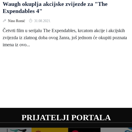
Waugh okuplja akcijske zvijezde za "The
Expendables 4"
Nino Romić
31.08.2021.
Četvrti film u serijalu The Expendables, krcatom akcije i akcijskih
zvijezda iz zlatnog doba ovog žanra, još jednom će okupiti poznata
imena iz ovo...
PRIJATELJI PORTALA