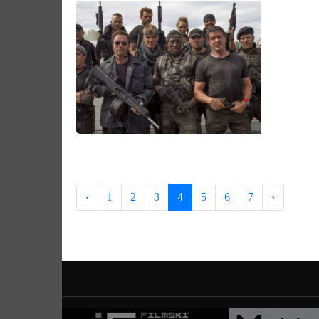
‹
1
2
3
4
5
6
7
›