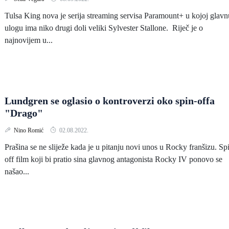
Tulsa King nova je serija streaming servisa Paramount+ u kojoj glavn
ulogu ima niko drugi doli veliki Sylvester Stallone. Riječ je o
najnovijem u...
Lundgren se oglasio o kontroverzi oko spin-offa
"Drago"
Nino Romić
02.08.2022.
Prašina se ne sliježe kada je u pitanju novi unos u Rocky franšizu. Sp
off film koji bi pratio sina glavnog antagonista Rocky IV ponovo se
našao...