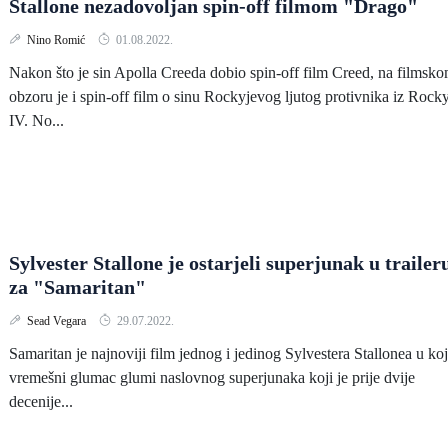
Stallone nezadovoljan spin-off filmom "Drago"
Nino Romić
01.08.2022.
Nakon što je sin Apolla Creeda dobio spin-off film Creed, na filmsk
obzoru je i spin-off film o sinu Rockyjevog ljutog protivnika iz Rock
IV. No...
Sylvester Stallone je ostarjeli superjunak u trailer
za "Samaritan"
Sead Vegara
29.07.2022.
Samaritan je najnoviji film jednog i jedinog Sylvestera Stallonea u k
vremešni glumac glumi naslovnog superjunaka koji je prije dvije
decenije...