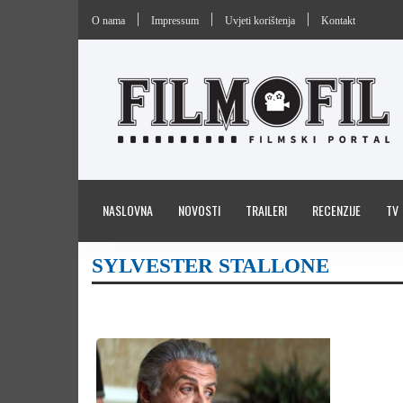
O nama
Impressum
Uvjeti korištenja
Kontakt
NASLOVNA
NOVOSTI
TRAILERI
RECENZIJE
TV
SYLVESTER STALLONE