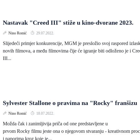
Nastavak "Creed III" stiže u kino-dvorane 2023.
Nino Romić
29.07.2022.
Slijedeći primjer konkurencije, MGM je presložio svoj raspored izlas
novih filmova, a među filmovima čije će igranje biti odloženo je i Cr
III...
Sylvester Stallone o pravima na "Rocky" franšizu
Nino Romić
18.07.2022.
Možda čak i zanimljivija priča od one predstavljene u
prvom Rocky filmu jeste ona o njegovom stvaranju - kreativnom pro
i naporima kroz koje je...