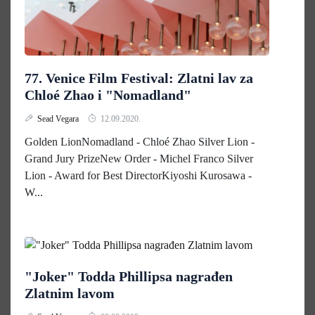
77. Venice Film Festival: Zlatni lav za
Chloé Zhao i "Nomadland"
Sead Vegara
12.09.2020.
Golden LionNomadland - Chloé Zhao Silver Lion -
Grand Jury PrizeNew Order - Michel Franco Silver
Lion - Award for Best DirectorKiyoshi Kurosawa -
W...
"Joker" Todda Phillipsa nagrađen
Zlatnim lavom