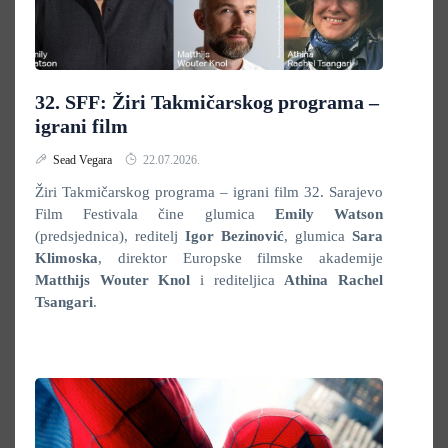
32. SFF: Žiri Takmičarskog programa –
igrani film
Sead Vegara
22.07.2026.
Žiri Takmičarskog programa – igrani film 32. Sarajevo
Film Festivala čine glumica
Emily Watson
(predsjednica), reditelj
Igor Bezinović
, glumica
Sara
Klimoska
, direktor Europske filmske akademije
Matthijs Wouter Knol
i rediteljica
Athina Rachel
Tsangari
.