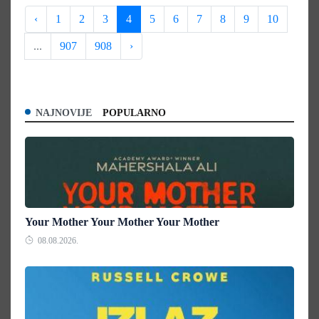
‹
1
2
3
4
5
6
7
8
9
10
...
907
908
›
NAJNOVIJE
POPULARNO
Your Mother Your Mother Your Mother
08.08.2026.