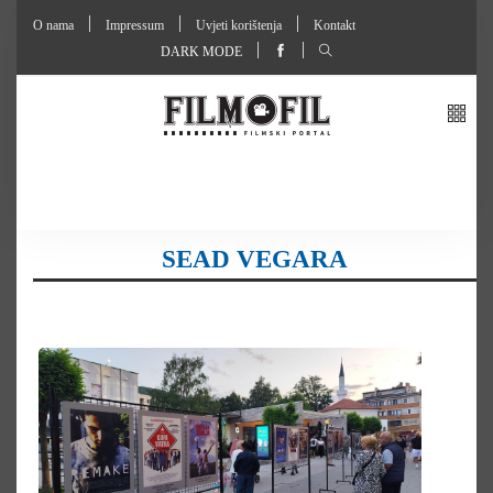
O nama
Impressum
Uvjeti korištenja
Kontakt
DARK MODE
SEAD VEGARA