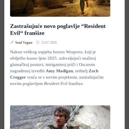
Zastrašujuće novo poglavlje “Resident
Evil“ franšize
Sead Vegara
23.07.2026.
Nakon velikog uspjeha horora
Weapons
, koji je
obilježio kasno ljeto 2025. zahvaljujući snažnoj
glumačkoj postavi, intrigantnoj priči i Oscarom
nagrađenoj izvedbi
Amy Madigan
, reditelj
Zach
Cregger
vraća se s novim projektom, zastrašujućim
novim poglavljem
Resident Evil
franšize
.