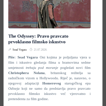
The Odyssey: Pravo pravcato
prvoklasno filmsko iskustvo
Sead Vegara
21.07.2026.
Piše: Sead Vegara
Oni kojima je poljuljana vjera u
film i iskustvo gledanja filma u hramovima sedme
umjetnosti
trebaju pod moranje
pogledati novi film
Christophera Nolana
, britanskog reditelja sa
radničkom vizom u Hollywoodu. Riječ je, naravno, o
njegovoj adaptaciji
Homerovog
starogrčkog epa
Odiseja
koji ne samo da predstavlja pravo pravcato
prvoklasno filmsko iskustvo već vjerovatno i
pretendenta za film godine.