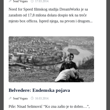
Sead Vegara
17.03.2014.
Need for Speed filmskog studija DreamWorks je sa
zaradom od 17,8 milona dolara dospio tek na treće
mjesto box officea. Ispred njega, na prvom i drugom...
Belvedere: Endemska pojava
Sead Vegara
16.03.2014.
Piše: Nisad Selimović “Ko zna zašto je to dobro…”,