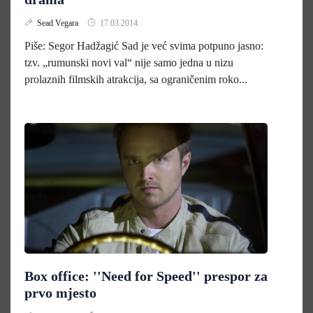
Sead Vegara
17.03.2014.
Piše: Segor Hadžagić Sad je već svima potpuno jasno:
tzv. „rumunski novi val“ nije samo jedna u nizu
prolaznih filmskih atrakcija, sa ograničenim roko...
Box office: ''Need for Speed'' prespor za
prvo mjesto