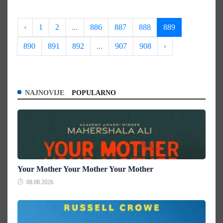
‹
1
2
...
886
887
888
889
890
891
892
...
907
908
›
NAJNOVIJE
POPULARNO
Your Mother Your Mother Your Mother
08.08.2026.