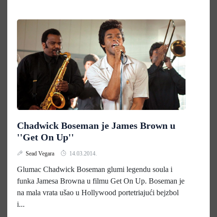
Chadwick Boseman je James Brown u
''Get On Up''
Sead Vegara
14.03.2014.
Glumac Chadwick Boseman glumi legendu soula i
funka Jamesa Browna u filmu Get On Up. Boseman je
na mala vrata ušao u Hollywood portetriajući bejzbol
i...