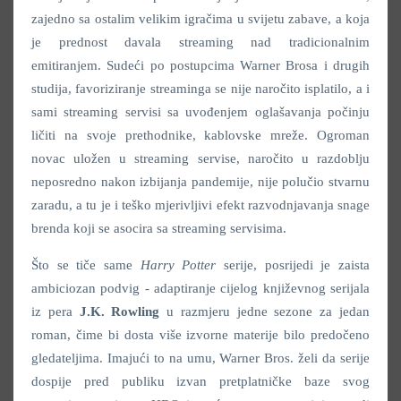
zajedno sa ostalim velikim igračima u svijetu zabave, a koja
je prednost davala streaming nad tradicionalnim
emitiranjem. Sudeći po postupcima Warner Brosa i drugih
studija, favoriziranje streaminga se nije naročito isplatilo, a i
sami streaming servisi sa uvođenjem oglašavanja počinju
ličiti na svoje prethodnike, kablovske mreže. Ogroman
novac uložen u streaming servise, naročito u razdoblju
neposredno nakon izbijanja pandemije, nije polučio stvarnu
zaradu, a tu je i teško mjerivljivi efekt razvodnjavanja snage
brenda koji se asocira sa streaming servisima.
Što se tiče same
Harry Potter
serije, posrijedi je zaista
ambiciozan podvig - adaptiranje cijelog književnog serijala
iz pera
J.K. Rowling
u razmjeru jedne sezone za jedan
roman, čime bi dosta više izvorne materije bilo predočeno
gledateljima. Imajući to na umu, Warner Bros. želi da serije
dospije pred publiku izvan pretplatničke baze svog