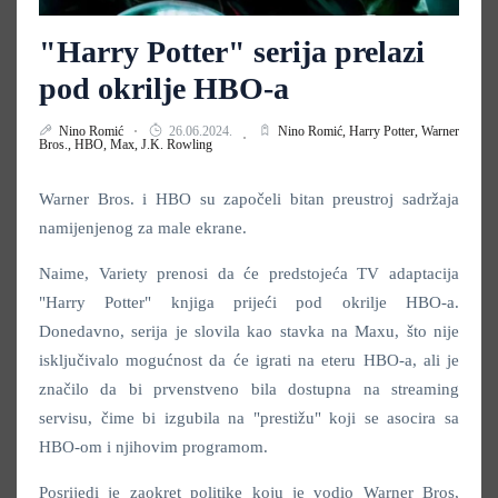
"Harry Potter" serija prelazi
pod okrilje HBO-a
Nino Romić
26.06.2024.
Nino Romić,
Harry Potter,
Warner
Bros.,
HBO,
Max,
J.K. Rowling
Warner Bros. i HBO su započeli bitan preustroj sadržaja
namijenjenog za male ekrane.
Naime, Variety prenosi da će predstojeća TV adaptacija
"Harry Potter" knjiga prijeći pod okrilje HBO-a.
Donedavno, serija je slovila kao stavka na Maxu, što nije
isključivalo mogućnost da će igrati na eteru HBO-a, ali je
značilo da bi prvenstveno bila dostupna na streaming
servisu, čime bi izgubila na "prestižu" koji se asocira sa
HBO-om i njihovim programom.
Posrijedi je zaokret politike koju je vodio Warner Bros,