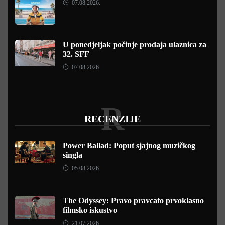
07.08.2026.
U ponedjeljak počinje prodaja ulaznica za
32. SFF
07.08.2026.
R
RECENZIJE
Power Ballad: Poput sjajnog muzičkog
singla
05.08.2026.
The Odyssey: Pravo pravcato prvoklasno
filmsko iskustvo
21.07.2026.