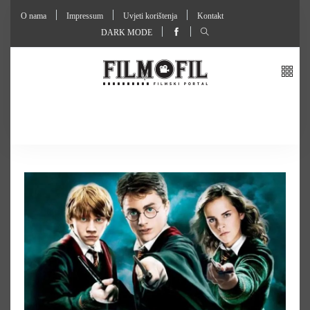
O nama
Impressum
Uvjeti korištenja
Kontakt
DARK MODE