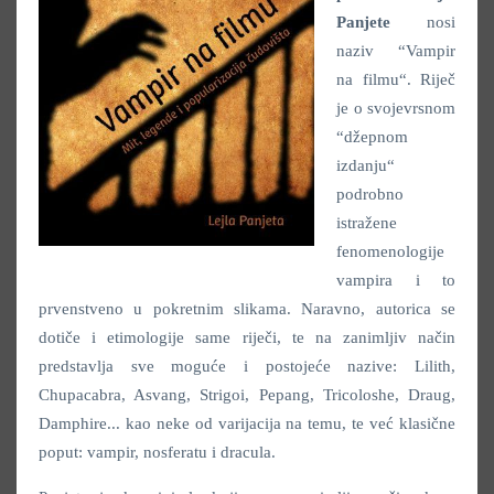
Panjete
nosi
naziv “Vampir
na filmu“. Riječ
je o svojevrsnom
“džepnom
izdanju“
podrobno
istražene
fenomenologije
vampira i to
prvenstveno u pokretnim slikama. Naravno, autorica se
dotiče i etimologije same riječi, te na zanimljiv način
predstavlja sve moguće i postojeće nazive: Lilith,
Chupacabra, Asvang, Strigoi, Pepang, Tricoloshe, Draug,
Damphire... kao neke od varijacija na temu, te već klasične
poput: vampir, nosferatu i dracula.