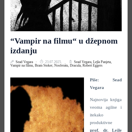
“Vampir na filmu“ u džepnom
izdanju
Sead Vegara
23.07.2025.
Sead Vegara,
Lejla Panjeta,
Vampir na filmu,
Bram Stoker,
Nosferatu,
Dracula,
Robert Eggers
Piše: Sead
Vegara
Najnovija knjiga
veoma agilne i
itekako
produktivne
prof. dr. Lejle