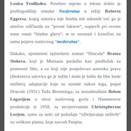
Louisa Feuilladea
. Posebno mjesto u tekstu dobio je
prošlogodišnji remake
Nosferatua
u režiji
Roberta
Eggersa
, kojeg autorica nije štedila niti sekunde već ga je
stručno raščlanila na “proste faktore“
,
uspjevši pri svemu
tome ostati “hladne glave“, te se osvrnuti i komično na
samu pojavu naslovnog “
nosferatua
“.
Dakako, spomenuti epistolarni roman “Dracula“
Brama
Stokera
, koji je Murnauu poslužio kao predložak za
pomenuti film, a za koji nije posjedovao autorska prava
(Stokerova udovica ge je tužila i malo je falilo da film bude
uništen), adaptacije koje su nastale nakon toga, poput
Dracule
(1931) Toda Browninga, sa nenadmašnim
Belom
Lugosijem
u ulozi naslovnog grofa i Hammerove
produkcije iz 1958. sa nevjerovatnim
Christopherom
Leejem
, samo su neki od pokušaja “oživljavanja neživih“
na velikom platnu, koje navodi Panjeta.