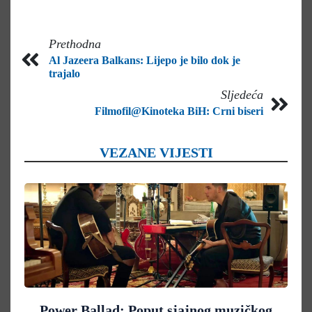
Prethodna
Al Jazeera Balkans: Lijepo je bilo dok je
trajalo
Sljedeća
Filmofil@Kinoteka BiH: Crni biseri
VEZANE VIJESTI
Power Ballad: Poput sjajnog muzičkog