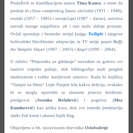
Posluživši se klasifikacijom autora
Tima Kanea
, o tome da
postoje tri cilusa vampirskog žanra: zloćudni (1931 – 1948),
erotski (1957 – 1985) i suosjećajni (1987 – danas), autorica
navodi mnoge uspješnice, ali i one malo slabije poznate.
Ovlaš spominje i bestseler serijal knjiga
Twilight
i njegove
holivudske blockbuster adaptacije, te TV serije poput
Buffy
the Vampire Slayer
(1997 – 2003)
i
Angel
(1999 – 2004).
U rubrici “Preporuka za gledanje“ navedeni su gotovo svi
naslovi vrijedni pažnje, dok bibliografija nudi pregled
studioznosti i velike marljivosti autorice. Kada bi knjižica
“Vampir na filmu“ Lejle Panjete bila kakva delicija, svakako
bi se mogla uporediti sa slasnom princez krofnom:
predgovor (
Jesenka Rešidović
) i pogovor (
Mea
Kundurović
) kao prhka kora, dok sve između predstavlja
slatki žuti krem i ukusni bijeli šlag.
Objavljeno u bh. nezavisnom dnevniku
Oslobođenje