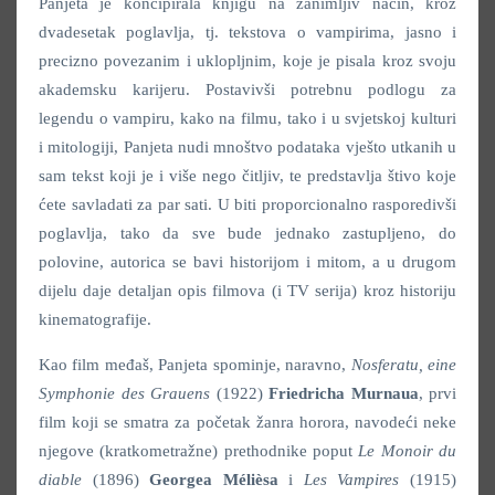
Panjeta je koncipirala knjigu na zanimljiv način, kroz
dvadesetak poglavlja, tj. tekstova o vampirima, jasno i
precizno povezanim i uklopljnim, koje je pisala kroz svoju
akademsku karijeru. Postavivši potrebnu podlogu za
legendu o vampiru, kako na filmu, tako i u svjetskoj kulturi
i mitologiji, Panjeta nudi mnoštvo podataka vješto utkanih u
sam tekst koji je i više nego čitljiv, te predstavlja štivo koje
ćete savladati za par sati. U biti proporcionalno rasporedivši
poglavlja, tako da sve bude jednako zastupljeno, do
polovine, autorica se bavi historijom i mitom, a u drugom
dijelu daje detaljan opis filmova (i TV serija) kroz historiju
kinematografije.
Kao film međaš, Panjeta spominje, naravno,
Nosferatu, eine
Symphonie des Grauens
(1922)
Friedricha Murnaua
, prvi
film koji se smatra za početak žanra horora, navodeći neke
njegove (kratkometražne) prethodnike poput
Le Monoir du
diable
(1896)
Georgea Mélièsa
i
Les Vampires
(1915)