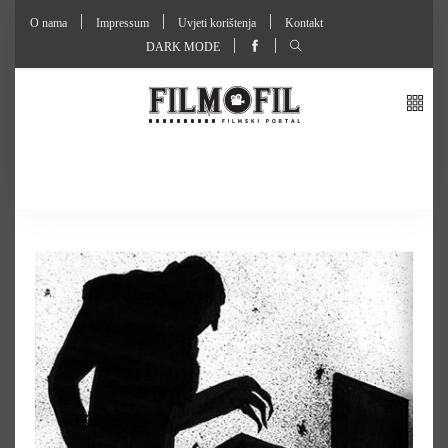
O nama
Impressum
Uvjeti korištenja
Kontakt
DARK MODE