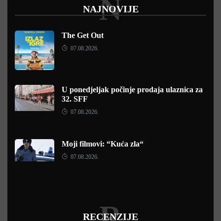
N
NAJNOVIJE
The Get Out
07.08.2026.
U ponedjeljak počinje prodaja ulaznica za
32. SFF
07.08.2026.
Moji filmovi: “Kuća zla“
07.08.2026.
R
RECENZIJE