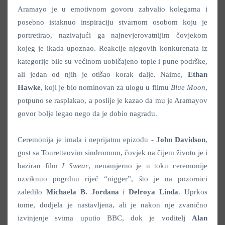
Aramayo je u emotivnom govoru zahvalio kolegama i
posebno istaknuo inspiraciju stvarnom osobom koju je
portretirao, nazivajući ga najnevjerovatnijim čovjekom
kojeg je ikada upoznao. Reakcije njegovih konkurenata iz
kategorije bile su većinom uobičajeno tople i pune podrške,
ali jedan od njih je otišao korak dalje. Naime,
Ethan
Hawke
, koji je bio nominovan za ulogu u filmu
Blue Moon
,
potpuno se rasplakao, a poslije je kazao da mu je Aramayov
govor bolje legao nego da je dobio nagradu.
Ceremonija je imala i neprijatnu epizodu -
John Davidson
,
gost sa Touretteovim sindromom, čovjek na čijem životu je i
baziran film
I Swear
, nenamjerno je u toku ceremonije
uzviknuo pogrdnu riječ “nigger”, što je na pozornici
zaledilo
Michaela B. Jordana
i
Delroya Linda
. Uprkos
tome, dodjela je nastavljena, ali je nakon nje zvanično
izvinjenje svima uputio BBC, dok je voditelj
Alan