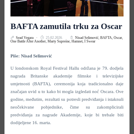
BAFTA zamutila trku za Oscar
Sead Vegara
25.02.2026.
Nisad Selimović,
BAFTA,
Oscar,
One Battle After Another,
Marty Supreme,
Hamnet,
I Swear
Piše: Nisad Selimović
U londonskom Royal Festival Hallu održana je 79. dodjela
nagrada Britanske akademije filmske i televizijske
umjetnosti (BAFTA), ceremonija koja tradicionalno daje
značajan uvid u to kako bi mogla izgledati noć Oscara. Ove
godine, međutim, rezultati su potresli predviđanja i istaknuli
neočekivane pobjednike, čime su zakomplicirali
predviđanja za nagrade Akademije, koje bi trebale biti
dodijeljene 16. marta.