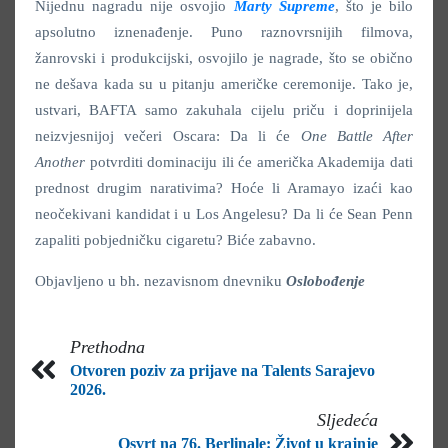
Nijednu nagradu nije osvojio
Marty Supreme
, što je bilo
apsolutno iznenađenje. Puno raznovrsnijih filmova,
žanrovski i produkcijski, osvojilo je nagrade, što se obično
ne dešava kada su u pitanju američke ceremonije. Tako je,
ustvari, BAFTA samo zakuhala cijelu priču i doprinijela
neizvjesnijoj večeri Oscara: Da li će
One Battle After
Another
potvrditi dominaciju ili će američka Akademija dati
prednost drugim narativima? Hoće li Aramayo izaći kao
neočekivani kandidat i u Los Angelesu? Da li će Sean Penn
zapaliti pobjedničku cigaretu? Biće zabavno.
Objavljeno u bh. nezavisnom dnevniku
Oslobođenje
Prethodna
Otvoren poziv za prijave na Talents Sarajevo
2026.
Sljedeća
Osvrt na 76. Berlinale: Život u krajnje