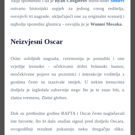
Valja spomenuti i da je
Ryan Cooglerov
horor-triler
Sinners
ostvario historijski uspjeh za jednog crnog reditelja,
osvojivši tri nagrade, uključujući one za originalni scenarij i
najbolju sporednu glumicu - osvojila ju je
Wunmi Mosaka
.
Neizvjesni Oscar
Osim ozbiljnih nagrada, ceremonija je ponudila i one
svjetlije trenutke - očekivano dobri britanski humor,
neočekivane pojave na pozornici i interakcije voditelja s
gostima često su izazivale smijeh. U nekim trenucima
dodjela je izgledala zabavnije nego što je to znao biti, u
zlatna vremena, Zlatni globus.
Dok su prethodne godine BAFTA i Oscar često naglašavali
iste favorite, što bi dalo snažan signal pred dodjelu Oscara,
ovogodišnji rezultati pokazuju neku drugačiju sliku.