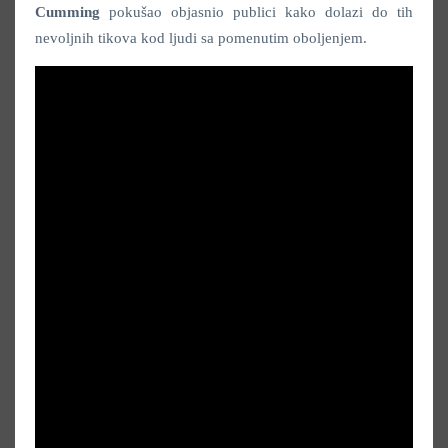
Cumming
pokušao objasnio publici kako dolazi do tih
nevoljnih tikova kod ljudi sa pomenutim oboljenjem.