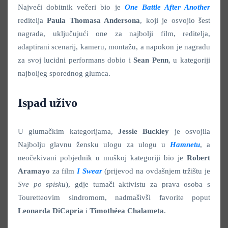
Najveći dobitnik večeri bio je
One Battle After Another
reditelja
Paula Thomasa Andersona
, koji je osvojio šest
nagrada, uključujući one za najbolji film, reditelja,
adaptirani scenarij, kameru, montažu, a napokon je nagradu
za svoj lucidni performans dobio i
Sean Penn
, u kategoriji
najboljeg sporednog glumca.
Ispad uživo
U glumačkim kategorijama,
Jessie Buckley
je osvojila
Najbolju glavnu žensku ulogu za ulogu u
Hamnetu
, a
neočekivani pobjednik u muškoj kategoriji bio je
Robert
Aramayo
za film
I Swear
(prijevod na ovdašnjem tržištu je
Sve po spisku
), gdje tumači aktivistu za prava osoba s
Touretteovim sindromom, nadmašivši favorite poput
Leonarda DiCapria
i
Timothéea Chalameta
.