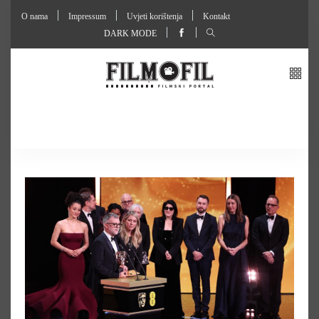
O nama
Impressum
Uvjeti korištenja
Kontakt
DARK MODE