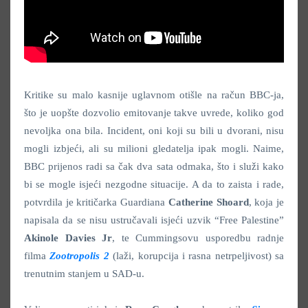
Kritike su malo kasnije uglavnom otišle na račun BBC-ja,
što je uopšte dozvolio emitovanje takve uvrede, koliko god
nevoljka ona bila. Incident, oni koji su bili u dvorani, nisu
mogli izbjeći, ali su milioni gledatelja ipak mogli. Naime,
BBC prijenos radi sa čak dva sata odmaka, što i služi kako
bi se mogle isjeći nezgodne situacije. A da to zaista i rade,
potvrdila je kritičarka Guardiana
Catherine Shoard
, koja je
napisala da se nisu ustručavali isjeći uzvik “Free Palestine”
Akinole Davies Jr
, te Cummingsovu usporedbu radnje
filma
Zootropolis 2
(laži, korupcija i rasna netrpeljivost) sa
trenutnim stanjem u SAD-u.