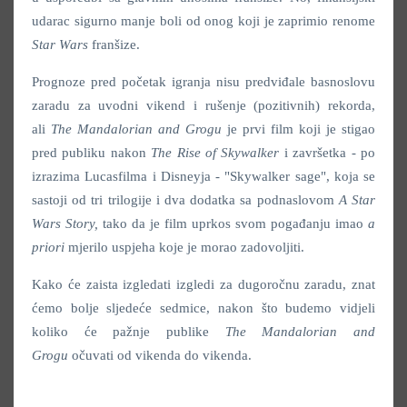
udarac sigurno manje boli od onog koji je zaprimio renome
Star Wars
franšize.
Prognoze pred početak igranja nisu predviđale basnoslovu
zaradu za uvodni vikend i rušenje (pozitivnih) rekorda,
ali
The Mandalorian and Grogu
je prvi film koji je stigao
pred publiku nakon
The Rise of Skywalker
i završetka - po
izrazima Lucasfilma i Disneyja - "Skywalker sage", koja se
sastoji od tri trilogije i dva dodatka sa podnaslovom
A Star
Wars Story,
tako da je film uprkos svom pogađanju imao
a
priori
mjerilo uspjeha koje je morao zadovoljiti.
Kako će zaista izgledati izgledi za dugoročnu zaradu, znat
ćemo bolje sljedeće sedmice, nakon što budemo vidjeli
koliko će pažnje publike
The Mandalorian and
Grogu
očuvati od vikenda do vikenda.