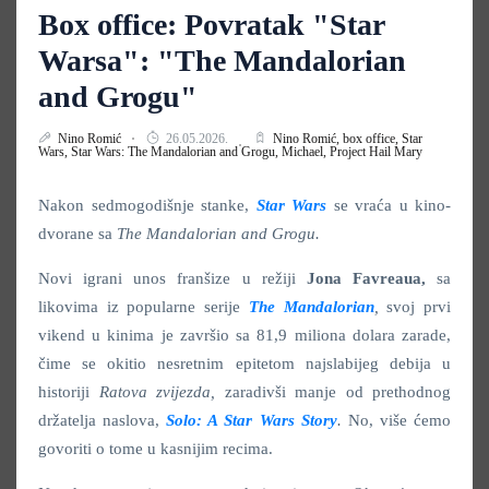
Box office: Povratak "Star
Warsa": "The Mandalorian
and Grogu"
Nino Romić
26.05.2026.
Nino Romić,
box office,
Star
Wars,
Star Wars: The Mandalorian and Grogu,
Michael,
Project Hail Mary
Nakon sedmogodišnje stanke,
Star Wars
se vraća u kino-
dvorane sa
The Mandalorian and Grogu.
Novi igrani unos franšize u režiji
Jona Favreaua,
sa
likovima iz popularne serije
The Mandalorian
,
svoj prvi
vikend u kinima je završio sa 81,9 miliona dolara zarade,
čime se okitio nesretnim epitetom najslabijeg debija u
historiji
Ratova zvijezda,
zaradivši manje od prethodnog
držatelja naslova,
Solo: A Star Wars Story
.
No, više ćemo
govoriti o tome u kasnijim recima.