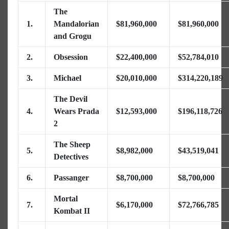
The
1.
Mandalorian
$81,960,000
$81,960,000
and Grogu
2.
Obsession
$22,400,000
$52,784,010
3.
Michael
$20,010,000
$314,220,189
The Devil
4.
Wears Prada
$12,593,000
$196,118,726
2
The Sheep
5.
$8,982,000
$43,519,041
Detectives
6.
Passanger
$8,700,000
$8,700,000
Mortal
7.
$6,170,000
$72,766,785
Kombat II