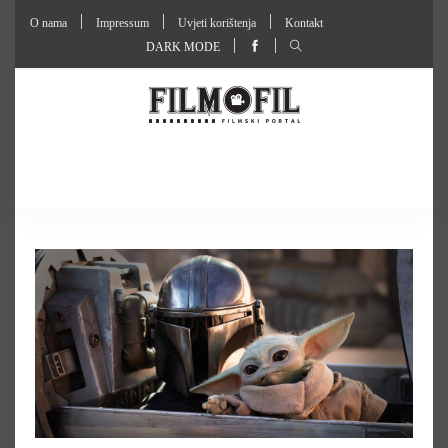
O nama
Impressum
Uvjeti korištenja
Kontakt
DARK MODE