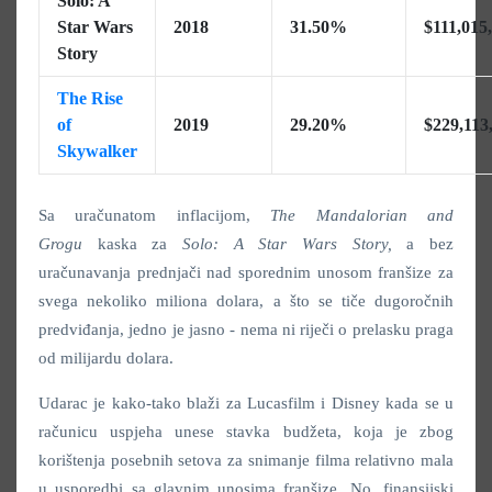
Solo: A
Star Wars
2018
31.50%
$111,015
Story
The Rise
of
2019
29.20%
$229,113
Skywalker
Sa uračunatom inflacijom,
The Mandalorian and
Grogu
kaska za
Solo: A Star Wars Story,
a bez
uračunavanja prednjači nad sporednim unosom franšize za
svega nekoliko miliona dolara, a što se tiče dugoročnih
predviđanja, jedno je jasno - nema ni riječi o prelasku praga
od milijardu dolara.
Udarac je kako-tako blaži za Lucasfilm i Disney kada se u
računicu uspjeha unese stavka budžeta, koja je zbog
korištenja posebnih setova za snimanje filma relativno mala
u usporedbi sa glavnim unosima franšize. No, finansijski