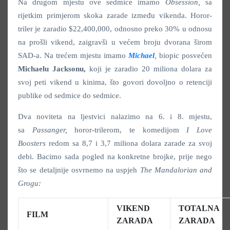
Na drugom mjestu ove sedmice imamo
Obsession,
sa
rijetkim primjerom skoka zarade između vikenda. Horor-
triler je zaradio
$22,400,000, odnosno preko 30% u odnosu
na prošli vikend, zaigravši u većem broju dvorana širom
SAD-a. Na trećem mjestu imamo
Michael
,
biopic posvećen
Michaelu Jacksonu,
koji je zaradio 20 miliona dolara za
svoj peti vikend u kinima, što govori dovoljno o retenciji
publike od sedmice do sedmice.
Dva noviteta na ljestvici nalazimo na 6. i 8. mjestu,
sa
Passanger,
horor-trilerom, te komedijom
I Love
Boosters
redom sa 8,7 i 3,7 miliona dolara zarade za svoj
debi. Bacimo sada pogled na konkretne brojke, prije nego
što se detaljnije osvrnemo na uspjeh
The Mandalorian and
Grogu:
VIKEND
TOTALNA
FILM
ZARADA
ZARADA