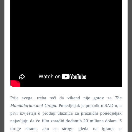
Prije svega, treba reći da vikend nije gotov za
The
Mandalorian and Grogu.
Ponedjeljak je praznik u SAD-u, a
prvi izvještaji o prodaji ulaznica za praznični ponedjeljak
najavljuju da će film zaraditi dodatnih 20 miliona dolara. S
druge strane, ako se strogo gleda na igranje u