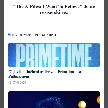
"The X-Files: I Want To Believe" dobio
režiserski rez
NAJNOVIJE
POPULARNO
Objavljen službeni trailer za "Primetime" sa
Pattinsonom
07.08.2026.