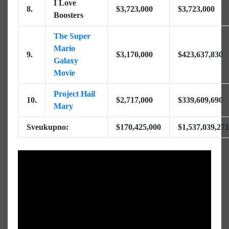
I Love
8.
$3,723,000
$3,723,000
Boosters
The Super
Mario
9.
$3,170,000
$423,637,830
Galaxy
Movie
Project Hail
10.
$2,717,000
$339,609,690
Mary
Sveukupno:
$170,425,000
$1,537,039,271