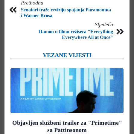
Prethodna
Senatori traže reviziju spajanja Paramounta
i Warner Brosa
Sljedeća
Damon u filmu režisera "Everything
Everywhere All at Once"
VEZANE VIJESTI
Objavljen službeni trailer za "Primetime"
sa Pattinsonom