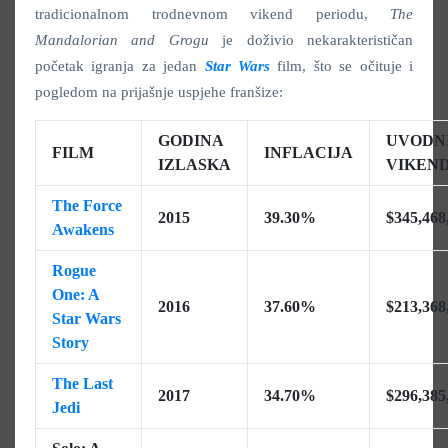
tradicionalnom trodnevnom vikend periodu,
The
Mandalorian and Grogu
je doživio nekarakterističan
početak igranja za jedan
Star Wars
film, što se očituje i
pogledom na prijašnje uspjehe franšize:
GODINA
UVODN
FILM
INFLACIJA
IZLASKA
VIKEN
The Force
2015
39.30%
$345,468
Awakens
Rogue
One: A
2016
37.60%
$213,368
Star Wars
Story
The Last
2017
34.70%
$296,385
Jedi