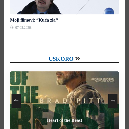
Moji filmovi: “Kuća zla“
07.08.2026.
USKORO
Your Mother Your Mother Your Mother
How To Rob A Bank
Heart of the Beast
Behemoth