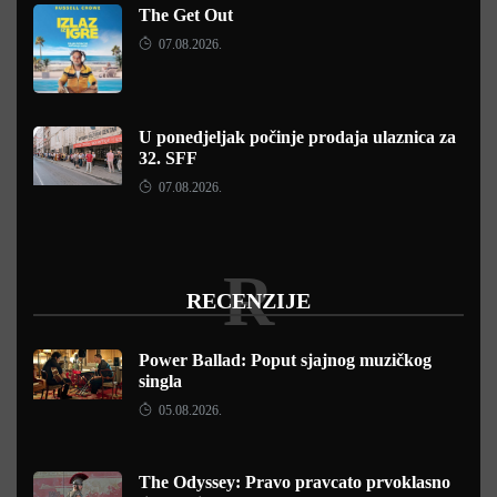
The Get Out
07.08.2026.
U ponedjeljak počinje prodaja ulaznica za
32. SFF
07.08.2026.
R
RECENZIJE
Power Ballad: Poput sjajnog muzičkog
singla
05.08.2026.
The Odyssey: Pravo pravcato prvoklasno