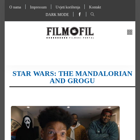
O nama
Impressum
Uvjeti korištenja
Kontakt
DARK MODE
STAR WARS: THE MANDALORIAN
AND GROGU