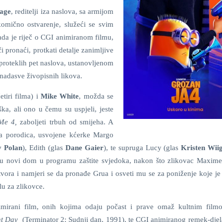
lage
, reditelji iza naslova, sa armijom
i komično ostvarenje, služeći se svim
kada je riječ o CGI animiranom filmu,
 pronaći, protkati detalje zanimljive
 proteklih pet naslova, ustanovljenom
 nadasve živopisnih likova.
etiri filma) i
Mike White
, možda se
ška, ali ono u čemu su uspjeli, jeste
 Me 4,
zaboljeti trbuh od smijeha. A
va porodica, usvojene kćerke Margo
y Polan
), Edith (glas
Dane Gaier
), te supruga Lucy (glas
Kristen Wii
i u novi dom u programu zaštite svjedoka, nakon što zlikovac Maxim
vora i namjeri se da pronađe Grua i osveti mu se za poniženje koje je 
u za zlikovce.
mirani film, onih kojima odaju počast i prave omaž kultnim film
ent Day
(Terminator 2: Sudnji dan, 1991), te CGI animiranog remek-dje