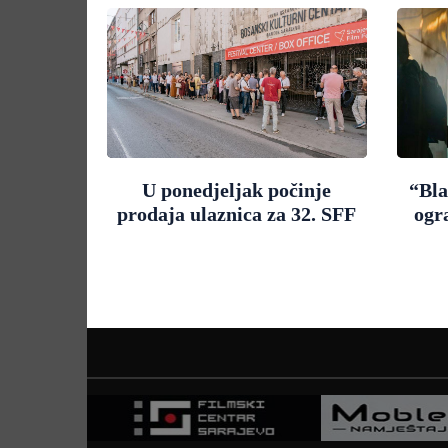
U ponedjeljak počinje
“Bla
prodaja ulaznica za 32. SFF
ogr