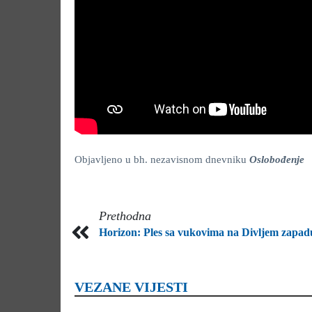
Objavljeno u bh. nezavisnom dnevniku
Oslobođenje
Prethodna
Horizon: Ples sa vukovima na Divljem zapad
VEZANE VIJESTI