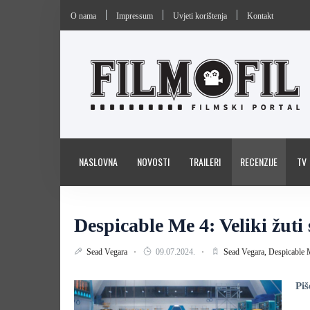
O nama
Impressum
Uvjeti korištenja
Kontakt
NASLOVNA
NOVOSTI
TRAILERI
RECENZIJE
TV
Despicable Me 4: Veliki žuti 
Sead Vegara
09.07.2024.
Sead Vegara,
Despicable 
Piš