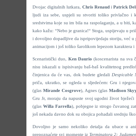
Dvojac digitalnih lutkara,
Chris Renaud
i
Patrick De
ljudi iza sebe, uspjeli su stvoriti toliko privlačno 
sredstvima koje su im bila na raspolaganju, a u biti, 
kako kažu: “Nebo je granica!“ Stoga, uspijevaju u priči
i dovoljno dopadljive da ispripovijedaju storiju, već u
animacijom i još toliko šarolikom lepezom karaktera i
Scenaristički duo,
Ken Daurio
(koscenarista na sva č
nisu iskazali u ispisivanju baš-baš kvalitetnog predlo
činjenica da će vas, dok budete gledali
Despicable
priča, ukratko, se ogleda u sljedećem: Gru i njego
(glas
Mirande Cosgrove
), Agnes (glas
Madison Sky
Gru Jr, moraju da napuste svoj ugodni život bježeć
(glas
Willa Farrella
), pobjegne iz strogo čuvanog zat
još nekada davno dok su obojica pohađali srednju škol
Dovoljno je samo nekoliko detalja da ubace u ani
prepoznaćete svi momente iz
Terminatora 2: Judgm