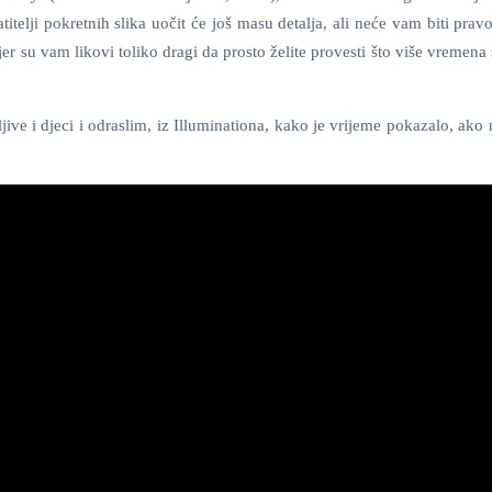
atitelji pokretnih slika uočit će još masu detalja, ali neće vam biti prav
 jer su vam likovi toliko dragi da prosto želite provesti što više vremena
ve i djeci i odraslim, iz Illuminationa, kako je vrijeme pokazalo, ako 