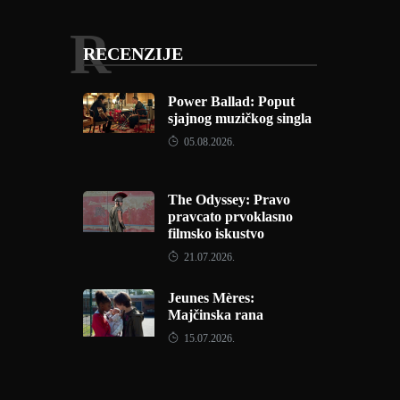
R
RECENZIJE
Power Ballad: Poput
sjajnog muzičkog singla
05.08.2026.
The Odyssey: Pravo
pravcato prvoklasno
filmsko iskustvo
21.07.2026.
Jeunes Mères:
Majčinska rana
15.07.2026.