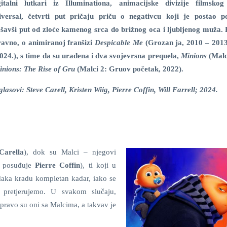
gitalni lutkari iz Illuminationa, animacijske divizije filmskog
iversal, četvrti put pričaju priču o negativcu koji je postao po
šavši put od zloće kamenog srca do brižnog oca i ljubljenog muža. R
avno, o animiranoj franšizi
Despicable Me
(Grozan ja, 2010 – 201
024.), s time da su urađena i dva svojevrsna prequela,
Minions
(Malc
inions: The Rise of Gru
(Malci 2: Gruov početak, 2022).
asovi: Steve Carell, Kristen Wiig, Pierre Coffin, Will Farrell; 2024.
Carella
), dok su Malci – njegovi
m posuđuje
Pierre Coffin
), ti koji u
aka kradu kompletan kadar, iako se
pretjerujemo. U svakom slučaju,
pravo su oni sa Malcima, a takvav je