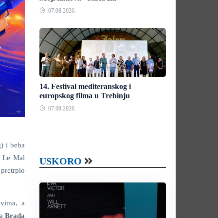
07.08.2026.
14. Festival mediteranskog i
europskog filma u Trebinju
07.08.2026.
g
) i beba
e Le Mal
USKORO
pretrpio
ovima, a
la
Brada