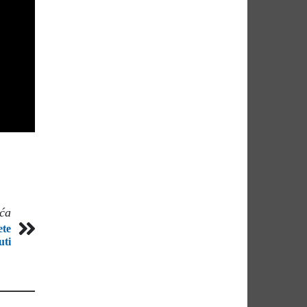
eća
ete
uti