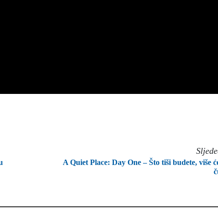
Sljed
u
A Quiet Place: Day One – Što tiši budete, više ć
č