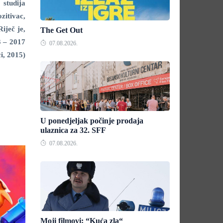
 studija
zitivac,
iječ je,
The Get Out
3 – 2017
07.08.2026.
i, 2015)
U ponedjeljak počinje prodaja
ulaznica za 32. SFF
07.08.2026.
Moji filmovi: “Kuća zla“