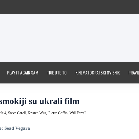
PLAY IT AGAIN SAM
TRIBUTE TO
KINEMATOGRAFSKI OVISNIK
PRAVIL
smokiji su ukrali film
Me 4,
Steve Carell,
Kristen Wiig,
Pierre Coffin,
Will Farrell
e: Sead Vegara