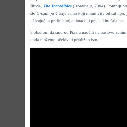
Birda
,
The Incredibles
(Izbavitelji, 2004). Pomniji pr
što
Grozan ja 4
traje samo koji minut više od sat i po,
uživajući u prefinjenoj animaciji i preslatkim šalama.
S obzirom da smo od Pixara naučili na naslove zanimlji
onda možemo očekivati približno isto.