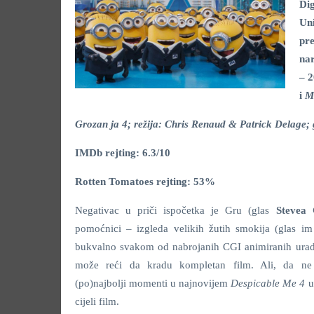
Di
Un
pre
nar
– 2
i
M
Grozan ja 4; režija: Chris Renaud & Patrick Delage; gl
IMDb rejting: 6.3/10
Rotten Tomatoes rejting: 53%
Negativac u priči ispočetka je Gru (glas
Stevea 
pomoćnici – izgleda velikih žutih smokija (glas i
bukvalno svakom od nabrojanih CGI animiranih urad
može reći da kradu kompletan film. Ali, da ne 
(po)najbolji momenti u najnovijem
Despicable Me 4
u
cijeli film.