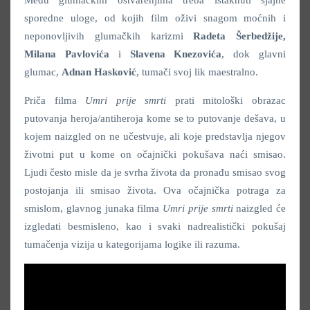
sporedne uloge, od kojih film oživi snagom moćnih i
neponovljivih glumačkih karizmi
Radeta Šerbedžije,
Milana Pavlovića
i
Slavena Knezovića
, dok glavni
glumac,
Adnan Hasković
, tumači svoj lik maestralno.
Priča filma
Umri prije smrti
prati mitološki obrazac
putovanja heroja/antiheroja kome se to putovanje dešava, u
kojem naizgled on ne učestvuje, ali koje predstavlja njegov
životni put u kome on očajnički pokušava naći smisao.
Ljudi često misle da je svrha života da pronađu smisao svog
postojanja ili smisao života. Ova očajnička potraga za
smislom, glavnog junaka filma
Umri prije smrti
naizgled će
izgledati besmisleno, kao i svaki nadrealistički pokušaj
tumačenja vizija u kategorijama logike ili razuma.