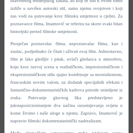
usavršenog rediteljskog zanata, ali koji se baš u ovom filmu
izdiže u savršen autorski stil, samo njemu svojstven i koji
nas vodi na putovanje kroz filmsku umjetnost u cjelini. Za
poznavaoce filma, Imamović se referira na skoro svaki bitan
historijski period filmske umjetnosti.
Prosječan poznavalac filma, nepoznavalac filma, kao i
znalac, podjednako će čitati i uživati ovaj film. Jednostavno,
film je lako gledljiv i pitak, uvlači gledaoca u atmosferu,
koju kroz razvoj scena u realističkom, impresionističkom i
ekspresionističkom stilu sjajno kombinuje sa neorealizmom,
francuskim novim valom, uz dodatak specijalnih efekata i
fantastično-dokumentarističkih kadrova prirode snimljene iz
zraka. Putovanje glavnog lika predstavljeno je
jukstapozicioniranjem dva načina razumijevanja svijeta u
kome živimo i naše uloge u njemu. Zapravo, Imamović je
napravio filmski dokumenataristički nadrealizam.
Među glumačkim ostvarenjima treba istaknuti sjajne