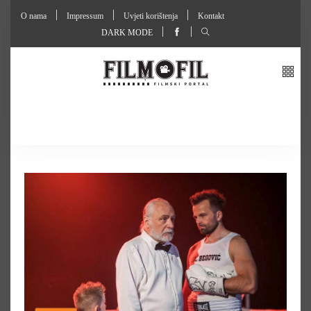
O nama
Impressum
Uvjeti korištenja
Kontakt
DARK MODE