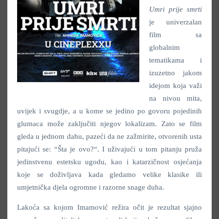
Umri prije smrti
je univerzalan
film sa
globalnim
tematikama i
izuzetno jakom
idejom koja važi
na nivou mita,
uvijek i svugdje, a u kome se jedino po govoru pojedinih
glumaca može zaključiti njegov lokalizam. Zato se film
gleda u jednom dahu, pazeći da ne zažmirite, otvorenih usta
pitajući se: “Šta je ovo?“. I uživajući u tom pitanju pruža
jedinstvenu estetsku ugodu, kao i katarzičnost osjećanja
koje se doživljava kada gledamo velike klasike ili
umjetnička djela ogromne i razorne snage duha.
Lakoća sa kojom Imamović režira očit je rezultat sjajno