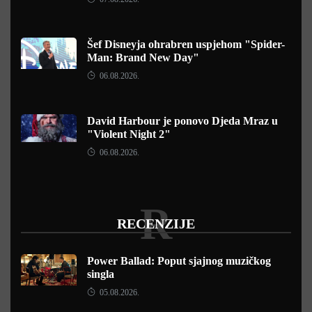
Šef Disneyja ohrabren uspjehom "Spider-
Man: Brand New Day"
06.08.2026.
David Harbour je ponovo Djeda Mraz u
"Violent Night 2"
06.08.2026.
R
RECENZIJE
Power Ballad: Poput sjajnog muzičkog
singla
05.08.2026.