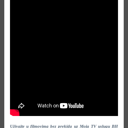
Uživajte u filmovima bez prekida uz Moja TV uslugu BH