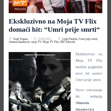
Ekskluzivno na Moja TV Flix
domaći hit: “Umri prije smrti“
Sead Vegara
20.08.2025.
Lejla Panjeta,
Umri prije smrti,
Ahmed Imamović,
moja TV,
Moja TV Flix,
BH Telecom
Ekskluzivno na
Moja TV Flix
možete pogledati
novi hit naslov
Umri prije smrti
.
Novo ostvarenje
bh. reditelja
Ahmeda
Imamovića