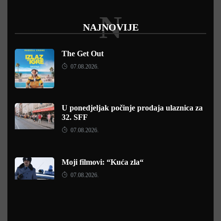
N
NAJNOVIJE
The Get Out
07.08.2026.
U ponedjeljak počinje prodaja ulaznica za
32. SFF
07.08.2026.
Moji filmovi: “Kuća zla“
07.08.2026.