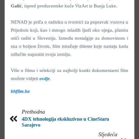
Galić
, ispred producentske kuće VizArt iz Banja Luke.
NENAD je priča o radniku u tvornici za popravak vozova u
Prijedoru koji, kao i mnogo mladih ljudi oko njega, planira
otići raditi u Sloveniju. Između nostalgije za domovinom i
sna o boljem životu, film istražuje dileme koje nastaju kada
odlučite napustiti svoju zemlju.
Više o filmu i selekciji za najbolji kratki dokumentarni film
možete vidjeti
ovdje
.
bhfilm.ba
Prethodna
4DX tehnologija ekskluzivno u CineStaru
Sarajevo
Sljedeća