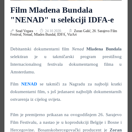
Film Mladena Bundala
"NENAD" u selekciji IDFA-e
Sead Vegara
24.10.2020.
Zoran Galić,
26. Sarajevo Film
Festival,
Nenad,
Mladen Bundal,
IDFA,
VizArt
Debitantski dokumentarni film
Nenad
Mladena Bundala
selektiran je u takmičarski program prestižnog
Internacionalnog festivala dokumentarnog filma u
Amsterdamu.
Film
NENAD
se takmiči za Nagradu za najbolji kratki
dokumentarni film, s još jedanaest najboljih dokumentarnih
ostvarenja iz cijelog svijeta.
Film je premijerno prikazan na ovogodišnjem 26. Sarajevo
Film Festivalu, a nastao je u koprodukciji Belgije i Bosne i
Hercegovine. Bosanskohercegovački producent je
Zoran