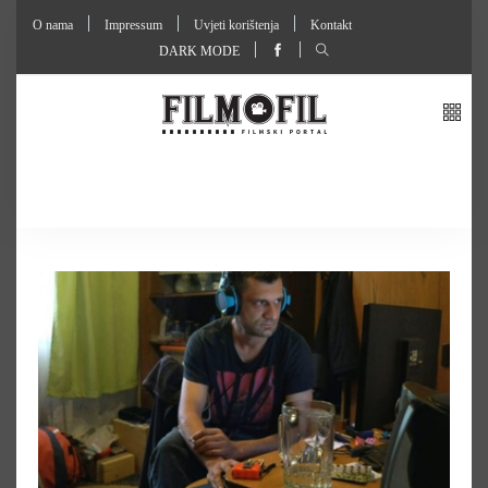
O nama
Impressum
Uvjeti korištenja
Kontakt
DARK MODE