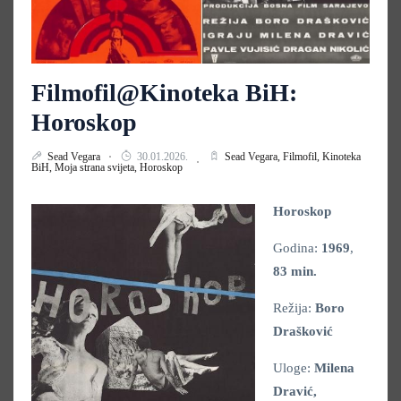
Filmofil@Kinoteka BiH:
Horoskop
Sead Vegara
30.01.2026.
Sead Vegara,
Filmofil,
Kinoteka
BiH,
Moja strana svijeta,
Horoskop
Horoskop
Godina:
1969
,
83 min.
Režija:
Boro
Drašković
Uloge:
Milena
Dravić,