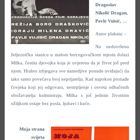
Dragoslav
Nikolić Dragan,
Pavle Vuisić, …
Autor plakata: -
Na nedovršenu
željezničku stanicu u malom hercegovačkom mjestu dolazi
Milka, čestita djevojka koja je uvjerena da je život još pred
njom. Hrabro izbjegava sve nametljive ponude uviđajući da
tako samo povećava broj neprijatelja. Kad napokon pronađe
čovjeka koji joj odgovara, nestrpljenje i osveta odbačenih
obožavatelja kulminiraju. Milka s još jednim životnim
ožiljkom ostaje bez posla, ljubavi i kuće.
Moja strana
svijeta