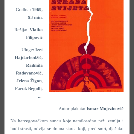
Godina:
1969,
93 min.
Režija:
Vlatko
Filipović
Uloge:
Izet
Hajdarhodžić,
Radmila
Radovanović,
Jelena Žigon,
Faruk Begolli,
...
Autor plakata:
Ismar Mujezinović
Na hercegovačkom suncu koje nemilosrdno prži zemlju i
budi strasti, odvija se drama starca koji, pred smrt, dječaku