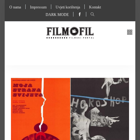
O nama
Impressum
Uvjeti korištenja
Kontakt
DARK MODE