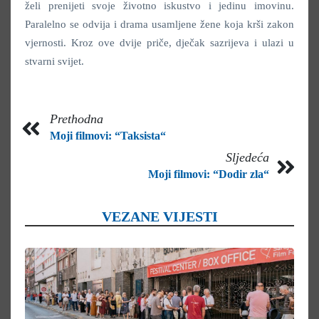
želi prenijeti svoje životno iskustvo i jedinu imovinu.
Paralelno se odvija i drama usamljene žene koja krši zakon
vjernosti. Kroz ove dvije priče, dječak sazrijeva i ulazi u
stvarni svijet.
Prethodna
Moji filmovi: “Taksista“
Sljedeća
Moji filmovi: “Dodir zla“
VEZANE VIJESTI