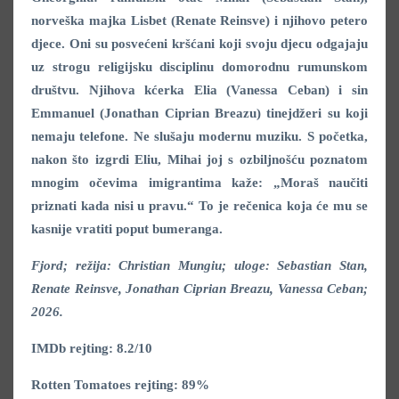
norveška majka Lisbet (Renate Reinsve) i njihovo petero
djece. Oni su posvećeni kršćani koji svoju djecu odgajaju
uz strogu religijsku disciplinu domorodnu rumunskom
dru
štvu
. Njihova kćerka Elia (Vanessa Ceban) i sin
Emmanuel (Jonathan Ciprian Breazu) tinejdžeri su koji
nemaju telefone. Ne slušaju modernu muziku. S početka,
nakon što izgrdi Eliu, Mihai joj s ozbiljnošću poznatom
mnogim očevima imigrantima kaže: „Moraš naučiti
priznati kada nisi u pravu.“ To je rečenica koja će mu se
kasnije vratiti poput bumeranga.
Fjord; režija: Christian Mungiu; uloge: Sebastian Stan,
Renate Reinsve, Jonathan Ciprian Breazu, Vanessa Ceban;
2026.
IMDb rejting: 8.2/10
Rotten Tomatoes rejting: 89%