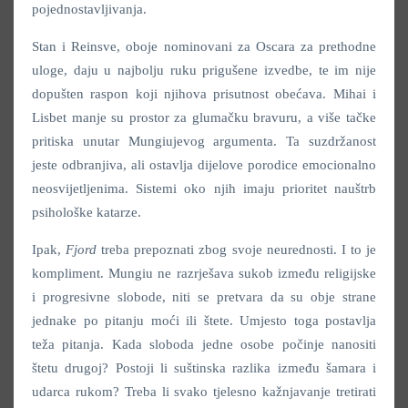
pojednostavljivanja.
Stan i Reinsve, oboje nominovani za Oscara za prethodne
uloge, daju u najbolju ruku prigušene izvedbe, te im nije
dopušten raspon koji njihova prisutnost obećava. Mihai i
Lisbet manje su prostor za glumačku bravuru, a više tačke
pritiska unutar Mungiujevog argumenta. Ta suzdržanost
jeste odbranjiva, ali ostavlja dijelove porodice emocionalno
neosvijetljenima. Sistemi oko njih imaju prioritet nauštrb
psihološke katarze.
Ipak,
Fjord
treba prepoznati zbog svoje neurednosti. I to je
kompliment. Mungiu ne razrješava sukob između religijske
i progresivne slobode, niti se pretvara da su obje strane
jednake po pitanju moći ili štete. Umjesto toga postavlja
teža pitanja. Kada sloboda jedne osobe počinje nanositi
štetu drugoj? Postoji li suštinska razlika između šamara i
udarca rukom? Treba li svako tjelesno kažnjavanje tretirati