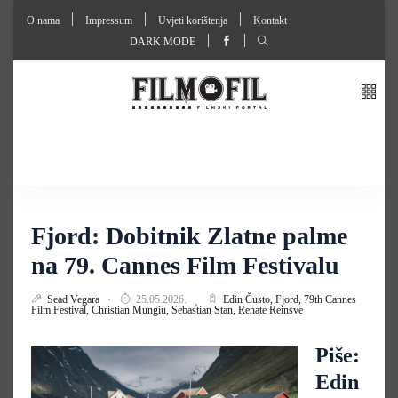
O nama
Impressum
Uvjeti korištenja
Kontakt
DARK MODE
Fjord: Dobitnik Zlatne palme
na 79. Cannes Film Festivalu
Sead Vegara
25.05.2026.
Edin Čusto,
Fjord,
79th Cannes
Film Festival,
Christian Mungiu,
Sebastian Stan,
Renate Reinsve
Piše:
Edin