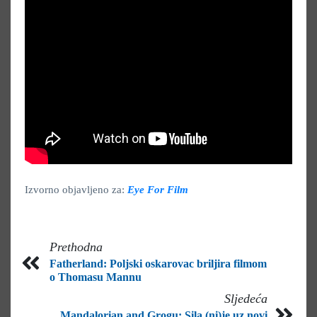
Izvorno objavljeno za:
Eye For Film
Prethodna
Fatherland: Poljski oskarovac briljira filmom
o Thomasu Mannu
Sljedeća
Mandalorian and Grogu: Sila (ni)je uz novi