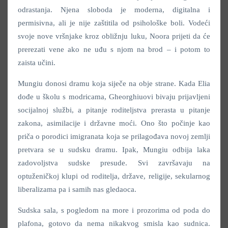
odrastanja. Njena sloboda je moderna, digitalna i
permisivna, ali je nije zaštitila od psihološke boli. Vodeći
svoje nove vršnjake kroz obližnju luku, Noora prijeti da će
prerezati vene ako ne uđu s njom na brod – i potom to
zaista učini.
Mungiu donosi dramu koja siječe na obje strane. Kada Elia
dođe u školu s modricama, Gheorghiuovi bivaju prijavljeni
socijalnoj službi, a pitanje roditeljstva prerasta u pitanje
zakona, asimilacije i državne moći. Ono što počinje kao
priča o porodici imigranata koja se prilagođava novoj zemlji
pretvara se u sudsku dramu. Ipak, Mungiu odbija laka
zadovoljstva sudske presude. Svi završavaju na
optuženičkoj klupi od roditelja, države, religije, sekularnog
liberalizama pa i samih nas gledaoca.
Sudska sala, s pogledom na more i prozorima od poda do
plafona, gotovo da nema nikakvog smisla kao sudnica.