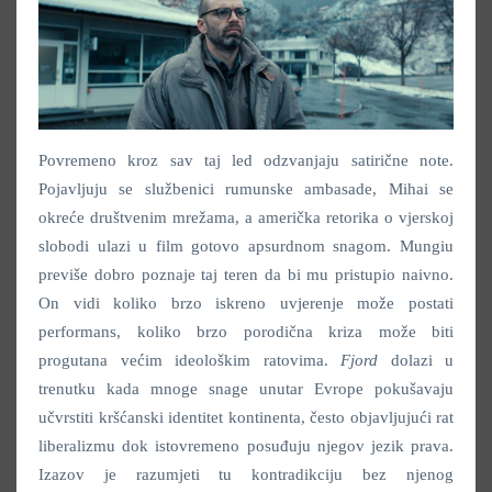
Povremeno kroz sav taj led odzvanjaju satirične note.
Pojavljuju se službenici rumunske ambasade, Mihai se
okreće društvenim mrežama, a američka retorika o vjerskoj
slobodi ulazi u film gotovo apsurdnom snagom. Mungiu
previše dobro poznaje taj teren da bi mu pristupio naivno.
On vidi koliko brzo iskreno uvjerenje može postati
performans, koliko brzo porodična kriza može biti
progutana većim ideološkim ratovima.
Fjord
dolazi u
trenutku kada mnoge snage unutar Evrope pokušavaju
učvrstiti kršćanski identitet kontinenta, često objavljujući rat
liberalizmu dok istovremeno posuđuju njegov jezik prava.
Izazov je razumjeti tu kontradikciju bez njenog