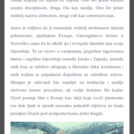
valuta mijenja od mjesta do mjesta. Ono što jedna kultura
smatra disciplinom, druga čita kao nasilje. Ono što jedan
roditelj naziva slobodom, drugi vidi kao zanemarivanje.
Jasno je vidljivo da je rumunjski reditelj neobmanut idejom
jedinstvene, ujedinjene Evrope. Gheorghiuovi dolaze u
Norvešku samo da bi otkrili da i evropski identitet ima svoje
hijerarhije. Tu su vicevi o vampirima, pogrešno izgovorena
imena i suptilna hijerarhija između Istoka i Zapada, između
onih koji se udobno uklapaju u liberalnu sliku kontinenta i
onih kojima je pripadnost dopuštena uz određene uslove.
Mungiu je oduvijek bio osjetljiv na institucije i nasilje
skriveno unutar procedura, ali ovdje dodatno širi kadar.
Fjord
postaje film o Evropi kao ideji koja zvuči plemenito
sve dok ljudi iz njenih navodno jednakih dijelova ne budu
prisiljeni živjeti pod pretpostavkama jedni drugih.