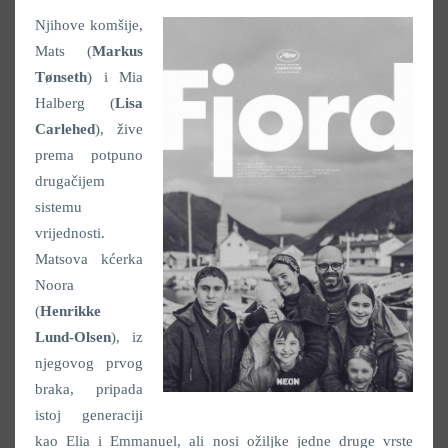
Njihove komšije,
Mats (
Markus
Tønseth
) i Mia
Halberg (
Lisa
Carlehed
), žive
prema potpuno
drugačijem
sistemu
vrijednosti.
Matsova kćerka
Noora
(
Henrikke
Lund-Olsen
), iz
njegovog prvog
braka, pripada
istoj generaciji
kao Elia i Emmanuel, ali nosi ožiljke jedne druge vrste