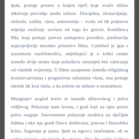
Ipak, postaje prostor u kojem riječi koje zvuče slično
otkrivaju provalije među sobom. Disciplina, zlostavljanje,
sloboda, zaštita, vjera, autonomija – svaki od tih pojmova
mijenja značenje zavisno od toga ko govori. Komšinica
Mia, koja postaje pravna zastupnica porodice, predstavlja
najuvjerljivije moralno prisustvo filma. Carlehed je igra s
izuzetnom suzdržanošću, smještajući je u krhki centar
između dvije strane koje pokušava razumjeti bez odricanja
od vlastitih uvjerenja. U filmu razapetom između religijskog
konzervativizma i progresivne sekularne vlasti, ona postaje
rijedak lik koji sluša, a da pritom ne sklizne u neutralnost.
Mungiujev pogled kreće se između džinovskog i jedva
vidljivog. Pokazuje nam lavinu, i grad koji na njen prizor
jedva reaguje. Istovremeno pokazuje modricu na dječijim
leđima i oko nje gradi čitavu društvenu, pravnu i filozofsku
krizu. Sugestija je jasna: ljudi su trgovci značenjem, ali se