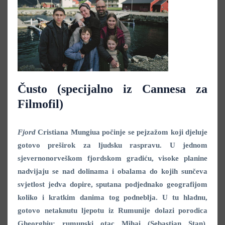
Čusto (specijalno iz Cannesa za
Filmofil)
Fjord
Cristiana Mungiua počinje se pejzažom koji djeluje
gotovo preširok za ljudsku raspravu. U jednom
sjevernonorveškom fjordskom gradiću, visoke planine
nadvijaju se nad dolinama i obalama do kojih sunčeva
svjetlost jedva dopire, sputana podjednako geografijom
koliko i kratkim danima tog podneblja. U tu hladnu,
gotovo netaknutu ljepotu iz Rumunije dolazi porodica
Gheorghiu: rumunski otac Mihai (Sebastian Stan),