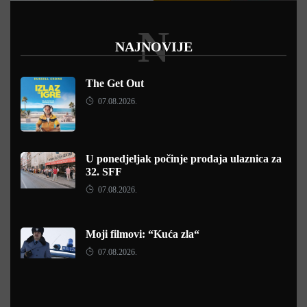
N
NAJNOVIJE
The Get Out
07.08.2026.
U ponedjeljak počinje prodaja ulaznica za
32. SFF
07.08.2026.
Moji filmovi: “Kuća zla“
07.08.2026.