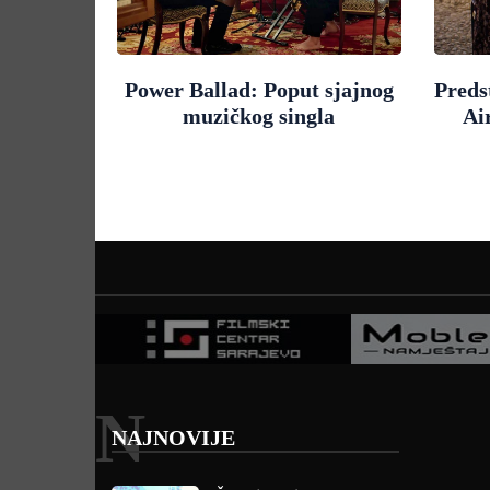
Power Ballad: Poput sjajnog
Preds
muzičkog singla
Ai
N
NAJNOVIJE