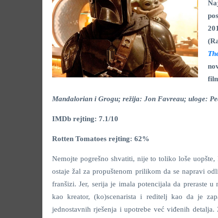
Na
pos
201
(Ra
Th
no
fil
Mandalorian i Grogu; režija: Jon Favreau; uloge: Pe
IMDb rejting: 7.1/10
Rotten Tomatoes rejting: 62%
Nemojte pogrešno shvatiti, nije to toliko loše uopšte, 
ostaje žal za propuštenom prilikom da se napravi odl
franšizi. Jer, serija je imala potencijala da preraste u
kao kreator, (ko)scenarista i reditelj kao da je z
jednostavnih rješenja i upotrebe već viđenih detalja.