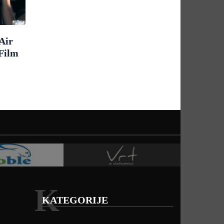
Air
 Film
K
KATEGORIJE