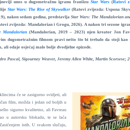
jnoviji unos u dugometražnu igranu franšizu
Star Wars
(
Ratovi z
lije
Star Wars: The Rise of Skywalker
(Ratovi zvijezda: Uspona Sky
9), nakon sedam godina, predstavlja
Star Wars: The
Mandalorian an
tovi zvijezda: Mandalorian i Grogu, 2026). A nakon tri sezone igran
e
Mandalorian
(Mandalorian, 2019 – 2023)
njen kreator Jon Fav
vim dugometražnim filmom pravi nešto što bi trebalo da stoji kao
m, ali odaje osjećaj malo bolje dvodjelne epizode.
dro Pascal, Sigourney Weaver, Jeremy Allen White, Martin Scorsese; 
klincima će se zasigurno svidjeti, ali
ičan film, možda i jedan od boljih u
 nešto sigurno kvalitetno, ali Favreau
apao u autorsku blokadu, te se laća
 Zasićenjem istih. U svakom slučaju,