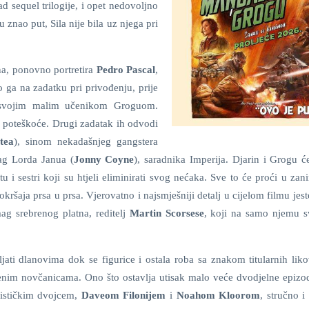
d sequel trilogije, i opet nedovoljno
znao put, Sila nije bila uz njega pri
a, ponovno portretira
Pedro Pascal
,
o ga na zadatku pri privođenju, prije
sa svojim malim učenikom Groguom.
va poteškoće. Drugi zadatak ih odvodi
tea
), sinom nekadašnjeg gangstera
rag Lorda Janua (
Jonny Coyne
), saradnika Imperija. Djarin i Grogu će
u i sestri koji su htjeli eliminirati svog nećaka. Sve to će proći u za
 okršaja prsa u prsa. Vjerovatno i najsmješniji detalj u cijelom filmu jes
ag srebrenog platna, reditelj
Martin Scorsese
, koji na samo njemu s
jati dlanovima dok se figurice i ostala roba sa znakom titularnih lik
elenim novčanicama. Ono što ostavlja utisak malo veće dvodjelne epizo
rističkim dvojcem,
Daveom Filonijem
i
Noahom Kloorom
, stručno i