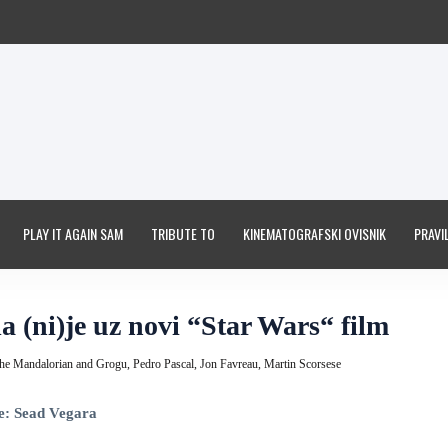
PLAY IT AGAIN SAM
TRIBUTE TO
KINEMATOGRAFSKI OVISNIK
PRAVIL
 (ni)je uz novi “Star Wars“ film
The Mandalorian and Grogu,
Pedro Pascal,
Jon Favreau,
Martin Scorsese
e: Sead Vegara