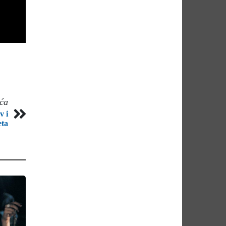
eća
v i
eta