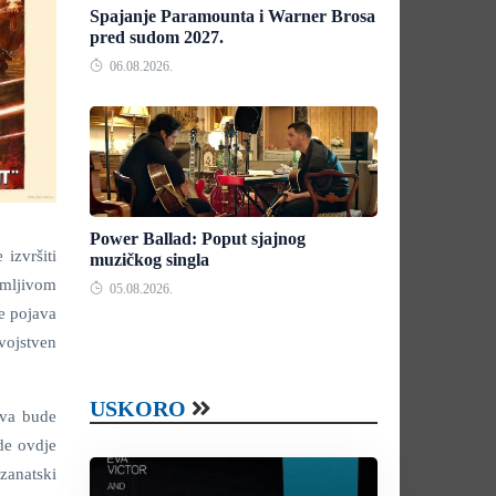
Spajanje Paramounta i Warner Brosa
pred sudom 2027.
06.08.2026.
Power Ballad: Poput sjajnog
 izvršiti
muzičkog singla
nimljivom
05.08.2026.
te pojava
vojstven
USKORO
ova bude
de ovdje
 zanatski