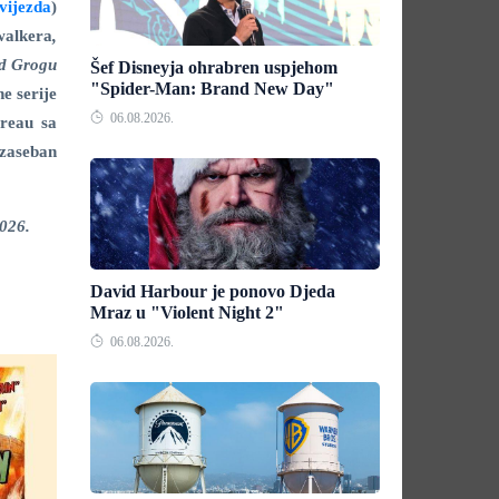
vijezda
)
walkera
,
d Grogu
Šef Disneyja ohrabren uspjehom
"Spider-Man: Brand New Day"
e serije
06.08.2026.
reau sa
 zaseban
2026.
David Harbour je ponovo Djeda
Mraz u "Violent Night 2"
06.08.2026.