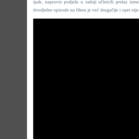
ipak, napravio podjelu u radnji učinivši prelaz izm
dvodjelne epizode na filmu je već drugačije i opet nije z