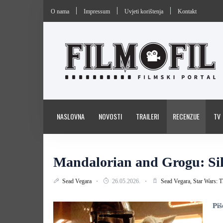
O nama
Impressum
Uvjeti korištenja
Kontakt
NASLOVNA
NOVOSTI
TRAILERI
RECENZIJE
TV
Mandalorian and Grogu: Sila
Sead Vegara
26.05.2026.
Sead Vegara,
Star Wars: 
Piš