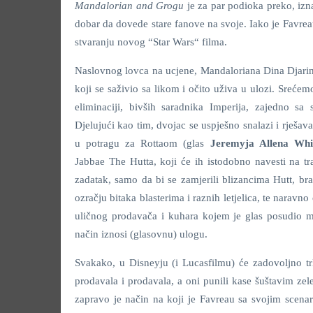
Mandalorian and Grogu
je za par podioka preko, izna
dobar da dovede stare fanove na svoje. Iako je Favreau 
stvaranju novog “Star Wars“ filma.
Naslovnog lovca na ucjene, Mandaloriana Dina Djarin
koji se saživio sa likom i očito uživa u ulozi. Srećem
eliminaciji, bivših saradnika Imperija, zajedno 
Djelujući kao tim, dvojac se uspješno snalazi i rješa
u potragu za Rottaom (glas
Jeremyja Allena Whi
Jabbae The Hutta, koji će ih istodobno navesti na t
zadatak, samo da bi se zamjerili blizancima Hutt, brat
ozračju bitaka blasterima i raznih letjelica, te naravno
uličnog prodavača i kuhara kojem je glas posudio m
način iznosi (glasovnu) ulogu.
Svakako, u Disneyju (i Lucasfilmu) će zadovoljno trl
prodavala i prodavala, a oni punili kase šuštavim z
zapravo je način na koji je Favreau sa svojim scena