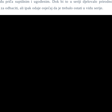
eđu priča suptilnim i ugođenim. Dok bi to u seriji djelovalo prirodn
a odbaciti, ali ipak odaje osjećaj da je trebalo ostati u vidu serije.