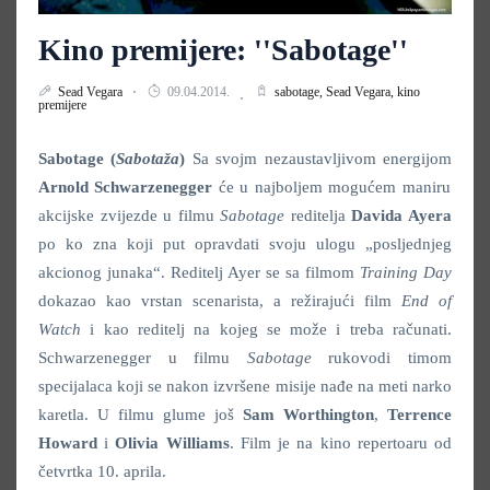
Kino premijere: ''Sabotage''
Sead Vegara
09.04.2014.
sabotage,
Sead Vegara,
kino
premijere
Sabotage (
Sabotaža
)
Sa svojm nezaustavljivom energijom
Arnold Schwarzenegger
će u najboljem mogućem maniru
akcijske zvijezde u filmu
Sabotage
reditelja
Davida Ayera
po ko zna koji put opravdati svoju ulogu „posljednjeg
akcionog junaka“. Reditelj Ayer se sa filmom
Training Day
dokazao kao vrstan scenarista, a režirajući film
End of
Watch
i kao reditelj na kojeg se može i treba računati.
Schwarzenegger u filmu
Sabotage
rukovodi timom
specijalaca koji se nakon izvršene misije nađe na meti narko
karetla. U filmu glume još
Sam Worthington
,
Terrence
Howard
i
Olivia Williams
. Film je na kino repertoaru od
četvrtka 10. aprila.