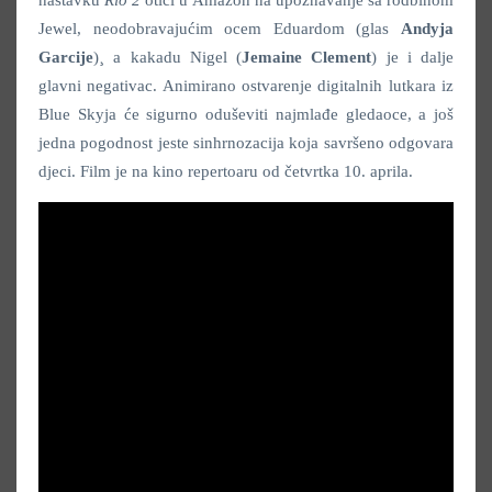
nastavku
Rio 2
otići u Amazon na upoznavanje sa rodbinom
Jewel, neodobravajućim ocem Eduardom (glas
Andyja
Garcije
)¸ a kakadu Nigel (
Jemaine Clement
) je i dalje
glavni negativac. Animirano ostvarenje digitalnih lutkara iz
Blue Skyja će sigurno oduševiti najmlađe gledaoce, a još
jedna pogodnost jeste sinhrnozacija koja savršeno odgovara
djeci. Film je na kino repertoaru od četvrtka 10. aprila.