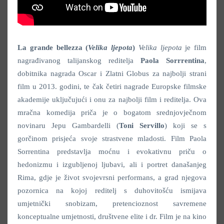
La grande bellezza (
Velika ljepota
)
Velika ljepota
je film
nagrađivanog talijanskog reditelja
Paola Sorrrentina
,
dobitnika nagrada Oscar i Zlatni Globus za najbolji strani
film u 2013. godini, te čak četiri nagrade Europske filmske
akademije uključujući i onu za najbolji film i reditelja. Ova
mračna komedija priča je o bogatom srednjovječnom
novinaru Jepu Gambardelli (
Toni Servillo
) koji se s
gorčinom prisjeća svoje strastvene mladosti. Film Paola
Sorrentina predstavlja moćnu i evokativnu priču o
hedonizmu i izgubljenoj ljubavi, ali i portret današanjeg
Rima, gdje je život svojevrsni performans, a grad njegova
pozornica na kojoj reditelj s duhovitošću ismijava
umjetnički snobizam, pretencioznost savremene
konceptualne umjetnosti, društvene elite i dr. Film je na kino