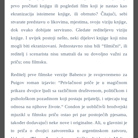
prvo pročitati knjigu ili pogledati film koji je nastao kao
ekranizacija istoimene knjige, ili obrnuto? Čitajući, sebi
stvarate predstavu o likovima, mjestima, svoju viziju knjige,
dok ovako dobijate servirano. Gledate rediteljevu viziju
knjige. I uvijek postoji nešto, neki dijelovi knjige koji nisu
mogli biti ekranizovani. Jednostavno nisu bili “filmični“, ili
reditelj i scenarista nisu smatrali da su dovoljno važni za
priču; onu filmsku.
Reditelj prve filmske verzije Babenco je svojevremeno za
Puigov roman izjavio: “Privlačnost priče je u magičnom
prikazu dvojice ljudi sa različitom društvenom, političkom i
psihološkom pozadinom koji postaju prijatelji, i utjecaju tog
odnosa na njihove živote.“ Condon je uobličivši brodvejski
mjuzikl u filmsku priču ostao pri par postojećih pjesama,
također dodavajući neke nove i originalne. Ali, u glavnini je
to priča o dvojici zatvorenika u argentinskom zatvoru,