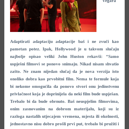
Vegara
Adaptirati adaptaciju adaptacije baš i ne zvuči kao
pametan potez. Ipak, Hollywood je u takvom slučaju
najbolje opisao veliki John Huston rekavši: “Samo
uspješni filmovi se ponovo snimaju. Nikad nisam shvatio
zašto. Ne znam nijedan slučaj da je nova verzija isto
onoliko dobra kao prvobitni film. Nema te formule koja
bi nekome omogućila da ponovo stvori onu jedinstvenu
privlačnost koja je doprinijela da neki film bude uspješan.
Trebalo bi da bude obrnuto. Baš neuspjelim filmovima,
onim zasnovanim na dobrom materijalu, koji su iz
razloga nastalih utjecajem vremena, mjesta ili okolnosti,
jednostavno nisu dobro prošli prvi put, trebalo bi pružiti i