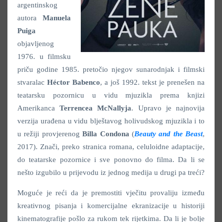
argentinskog
autora
Manuela
Puiga
objavljenog
1976. u filmsku
priču godine 1985. pretočio njegov sunarodnjak i filmski
stvaralac
Héctor Babenco
, a još 1992. tekst je prenešen na
teatarsku pozornicu u vidu mjuzikla prema knjizi
Amerikanca
Terrencea McNallyja
. Upravo je najnovija
verzija urađena u vidu blještavog holivudskog mjuzikla i to
u režiji provjerenog
Billa Condona
(
Beauty and the Beast
,
2017). Znači, preko stranica romana, celuloidne adaptacije,
do teatarske pozornice i sve ponovno do filma. Da li se
nešto izgubilo u prijevodu iz jednog medija u drugi pa treći?
Moguće je reći da je premostiti vječitu provaliju između
kreativnog pisanja i komercijalne ekranizacije u historiji
kinematografije pošlo za rukom tek rijetkima. Da li je bolje