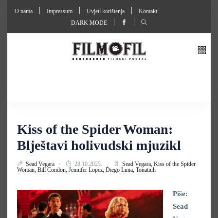
O nama
Impressum
Uvjeti korištenja
Kontakt
DARK MODE
Kiss of the Spider Woman:
Blještavi holivudski mjuzikl
Sead Vegara
28.10.2025.
Sead Vegara,
Kiss of the Spider
Woman,
Bill Condon,
Jennifer Lopez,
Diego Luna,
Tonatiuh
Piše:
Sead