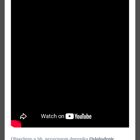
Objavljeno u bh. nezavisnom dnevniku
Oslobođenje