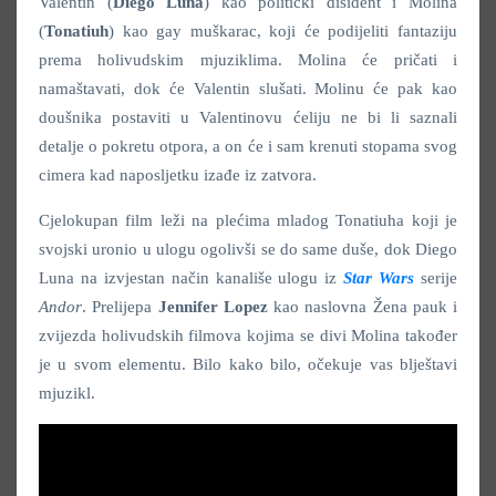
Valentin (
Diego Luna
) kao politički disident i Molina
(
Tonatiuh
) kao gay muškarac, koji će podijeliti fantaziju
prema holivudskim mjuziklima. Molina će pričati i
namaštavati, dok će Valentin slušati. Molinu će pak kao
doušnika postaviti u Valentinovu ćeliju ne bi li saznali
detalje o pokretu otpora, a on će i sam krenuti stopama svog
cimera kad naposljetku izađe iz zatvora.
Cjelokupan film leži na plećima mladog Tonatiuha koji je
svojski uronio u ulogu ogolivši se do same duše, dok Diego
Luna na izvjestan način kanališe ulogu iz
Star Wars
serije
Andor
. Prelijepa
Jennifer Lopez
kao naslovna Žena pauk i
zvijezda holivudskih filmova kojima se divi Molina također
je u svom elementu. Bilo kako bilo, očekuje vas blještavi
mjuzikl.