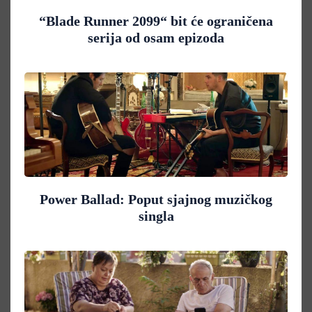
“Blade Runner 2099“ bit će ograničena
serija od osam epizoda
Power Ballad: Poput sjajnog muzičkog
singla