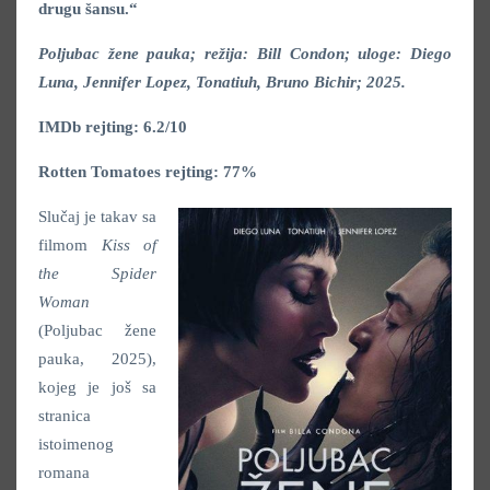
drugu šansu.“
Poljubac žene pauka; režija: Bill Condon; uloge: Diego
Luna, Jennifer Lopez, Tonatiuh, Bruno Bichir; 2025.
IMDb rejting: 6.2/10
Rotten Tomatoes rejting: 77%
Slučaj je takav sa
filmom
Kiss of
the Spider
Woman
(Poljubac žene
pauka, 2025),
kojeg je još sa
stranica
istoimenog
romana