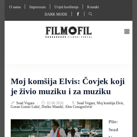
O nama
Impressum
Uvjeti korištenja
Kontakt
DARK MODE
Moj komšija Elvis: Čovjek koji
je živio muziku i za muziku
Sead Vegara
02.06.2026.
Sead Vegara,
Moj komšija Elvis,
Goran Gonzo Lukić,
Duško Mandić,
Alen Crnogorčević
Piše:
Sead