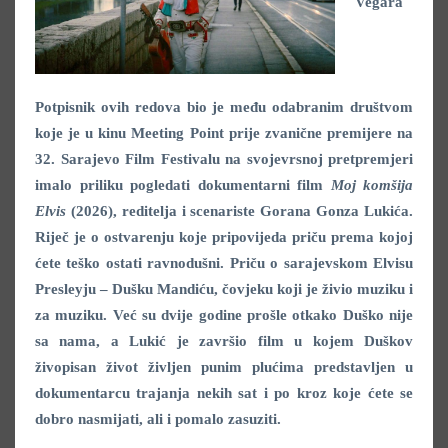
Vegara
Potpisnik ovih redova bio je među odabranim društvom
koje je u kinu Meeting Point prije zvanične premijere na
32. Sarajevo Film Festivalu na svojevrsnoj pretpremjeri
imalo priliku pogledati dokumentarni film
Moj komšija
Elvis
(2026), reditelja i scenariste Gorana Gonza Lukića.
Riječ je o ostvarenju koje pripovijeda priču prema kojoj
ćete teško ostati ravnodušni. Priču o sarajevskom Elvisu
Presleyju – Dušku Mandiću, čovjeku koji je živio muziku i
za muziku. Već su dvije godine prošle otkako Duško nije
sa nama, a Lukić je završio film u kojem Duškov
živopisan život življen punim plućima predstavljen u
dokumentarcu trajanja nekih sat i po kroz koje ćete se
dobro nasmijati, ali i pomalo zasuziti.