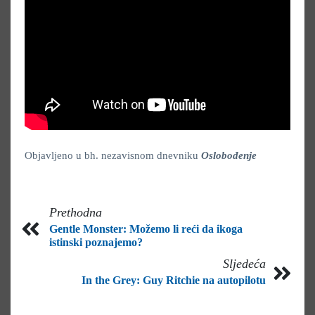
Objavljeno u bh. nezavisnom dnevniku
Oslobođenje
Prethodna
Gentle Monster: Možemo li reći da ikoga
istinski poznajemo?
Sljedeća
In the Grey: Guy Ritchie na autopilotu