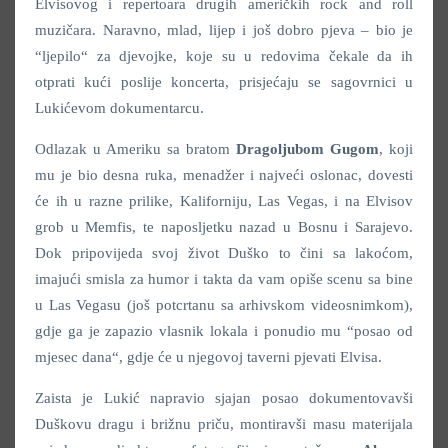
Elvisovog i repertoara drugih američkih rock and roll
muzičara. Naravno, mlad, lijep i još dobro pjeva – bio je
“ljepilo“ za djevojke, koje su u redovima čekale da ih
otprati kući poslije koncerta, prisjećaju se sagovrnici u
Lukićevom dokumentarcu.
Odlazak u Ameriku sa bratom
Dragoljubom Gugom
, koji
mu je bio desna ruka, menadžer i najveći oslonac, dovesti
će ih u razne prilike, Kaliforniju, Las Vegas, i na Elvisov
grob u Memfis, te naposljetku nazad u Bosnu i Sarajevo.
Dok pripovijeda svoj život Duško to čini sa lakoćom,
imajući smisla za humor i takta da vam opiše scenu sa bine
u Las Vegasu (još potcrtanu sa arhivskom videosnimkom),
gdje ga je zapazio vlasnik lokala i ponudio mu “posao od
mjesec dana“, gdje će u njegovoj taverni pjevati Elvisa.
Zaista je Lukić napravio sjajan posao dokumentovavši
Duškovu dragu i brižnu priču, montiravši masu materijala