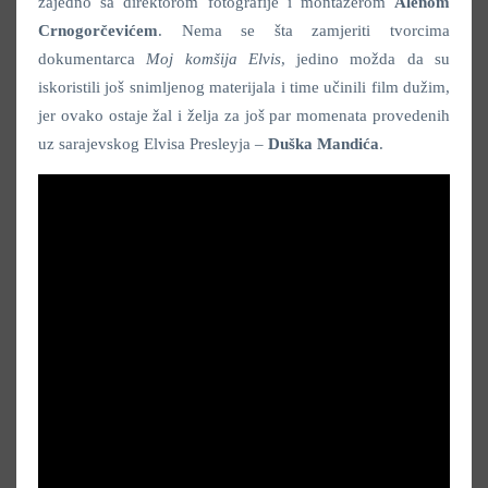
zajedno sa direktorom fotografije i montažerom
Alenom
Crnogorčevićem
. Nema se šta zamjeriti tvorcima
dokumentarca
Moj komšija Elvis
, jedino možda da su
iskoristili još snimljenog materijala i time učinili film dužim,
jer ovako ostaje žal i želja za još par momenata provedenih
uz sarajevskog Elvisa Presleyja –
Duška Mandića
.