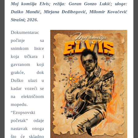
Moj komšija Elvis; režija: Goran Gonzo Lukić; uloge:
Duško Mandić, Mirjana Đeđibegović, Milomir Kovačević
Strašni; 2026.
Dokumentarac
počinje sa
snimkom lisice
koja trčkara i
gavranom koji
grakće, dok
Duško ulazi u
kadar vozeći se
na električnom
mopedu.
“Ezopsovski
početak“ odaje
nastavak onoga
što će skladno