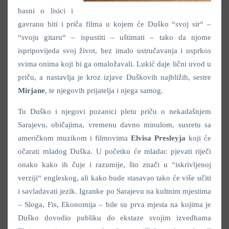
basni o lisici i
gavranu biti i priča filma u kojem će Duško “svoj sir“ –
“svoju gitaru“ – ispustiti – uštimati – tako da njome
ispripovijeda svoj život, bez imalo ustručavanja i usprkos
svima onima koji bi ga omaložavali. Lukić daje lični uvod u
priču, a nastavlja je kroz izjave Duškovih najbližih, sestre
Mirjane
, te njegovih prijatelja i njega samog.
Tu Duško i njegovi pozanici pletu priču o nekadašnjem
Sarajevu, običajima, vremenu davno minulom, susretu sa
američkom muzikom i filmovima
Elvisa Presleyja
koji će
očarati mladog Duška. U početku će mladac pjevati riječi
onako kako ih čuje i razumije, što znači u “iskrivljenoj
verziji“ engleskog, ali kako bude stasavao tako će više učiti
i savladavati jezik. Igranke po Sarajevu na kultnim mjestima
– Sloga, Fis, Ekonomija – bile su prva mjesta na kojima je
Duško dovodio publiku do ekstaze svojim izvedbama