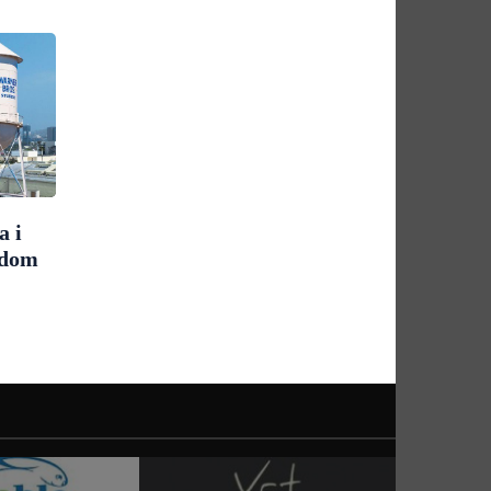
a i
udom