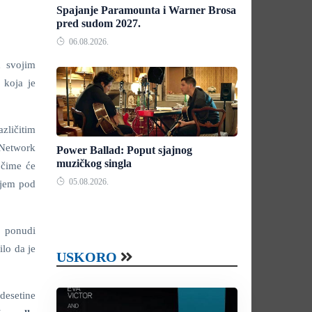
Spajanje Paramounta i Warner Brosa
pred sudom 2027.
06.08.2026.
d svojim
 koja je
zličitim
 Network
Power Ballad: Poput sjajnog
muzičkog singla
 čime će
05.08.2026.
anjem pod
a ponudi
lo da je
USKORO
desetine