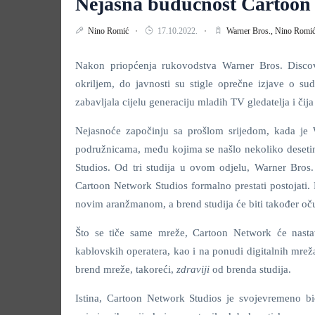
Nejasna budućnost Cartoon
Nino Romić
17.10.2022.
Warner Bros.,
Nino Romi
Nakon priopćenja rukovodstva Warner Bros. Discove
okriljem, do javnosti su stigle oprečne izjave o 
zabavljala cijelu generaciju mladih TV gledatelja i či
Nejasnoće započinju sa prošlom srijedom, kada je W
podružnicama, među kojima se našlo nekoliko desetin
Studios. Od tri studija u ovom odjelu, Warner Bros
Cartoon Network Studios formalno prestati postojati. 
novim aranžmanom, a brend studija će biti također oč
Što se tiče same mreže, Cartoon Network će nastav
kablovskih operatera, kao i na ponudi digitalnih mrež
brend mreže, takoreći,
zdraviji
od brenda studija.
Istina, Cartoon Network Studios je svojevremeno bi