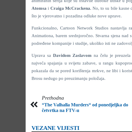
animiranih serija koje su ostavile duboke utiske u po
Atomsa
i
Craiga McCrackena.
No, to su bile kasne 
što je vjerovatno i pozadina odluke nove uprave.
Funkcionalno, Cartoon Network Studios nastavlja 
Animationa, barem srednjoročno. Stvarna sjena nad 
podređene kompanije i studije, ukoliko isti ne zadovol
Uprava sa
Davidom Zaslavom
na čelu je preuzel
najveća spajanja u svijetu zabave, u rangu kupoprod
pokazala da se pored korištenja mrkve, ne libi i koris
Brosu nedugo po preuzimanju položaja.
Prethodna
“The Valhalla Murders“ od ponedjeljka do
četvrtka na FTV-u
VEZANE VIJESTI