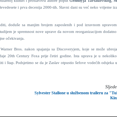
pularnoj kulturi i proslavivši autore poput
Genndyja Tartakovskog,
M
devedesete i prva decenija 2000-tih. Slavni dani su već neko vrijeme i
raditi, doduše sa manjim brojem zaposlenih i pod izravnom upravo
studijem je spremnost nove uprave da novom reorganizacijom dodatno 
jne očekivanja.
a Warner Bros. nakon spajanja sa Discoveryjem, koje se može ubroj
aje 20th Century Foxa prije četiri godine. Ista uprava je u nekoliko
titi i štap. Podsjetimo se da je Zaslav otpustio šefove vodećih odsjeka
Sljed
Sylvester Stallone u službenom traileru za "Tu
Kin