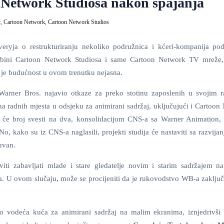
 Network Studiosa nakon spajanja
ć,
Cartoon Network,
Cartoon Network Studios
ryja o restrukturiranju nekoliko podružnica i kćeri-kompanija po
sudbini Cartoon Network Studiosa i same Cartoon Network TV mreže,
ja je budućnost u ovom trenutku nejasna.
arner Bros. najavio otkaze za preko stotinu zaposlenih u svojim ra
a radnih mjesta u odsjeku za animirani sadržaj, uključujući i Cartoon
. će broj svesti na dva, konsolidacijom CNS-a sa Warner Animation,
No, kako su iz CNS-a naglasili, projekti studija će nastaviti sa razvij
uvan.
iti zabavljati mlade i stare gledatelje novim i starim sadržajem n
a. U ovom slučaju, može se procijeniti da je rukovodstvo WB-a zaključi
o vodeća kuća za animirani sadržaj na malim ekranima, iznjedrivši 