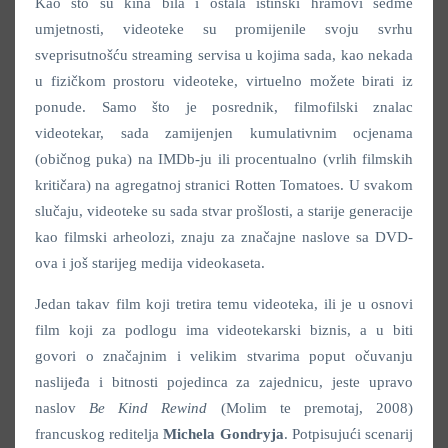
Kao što su kina bila i ostala istinski hramovi sedme
umjetnosti, videoteke su promijenile svoju svrhu
sveprisutnošću streaming servisa u kojima sada, kao nekada
u fizičkom prostoru videoteke, virtuelno možete birati iz
ponude. Samo što je posrednik, filmofilski znalac
videotekar, sada zamijenjen kumulativnim ocjenama
(običnog puka) na IMDb-ju ili procentualno (vrlih filmskih
kritičara) na agregatnoj stranici Rotten Tomatoes. U svakom
slučaju, videoteke su sada stvar prošlosti, a starije generacije
kao filmski arheolozi, znaju za značajne naslove sa DVD-
ova i još starijeg medija videokaseta.
Jedan takav film koji tretira temu videoteka, ili je u osnovi
film koji za podlogu ima videotekarski biznis, a u biti
govori o značajnim i velikim stvarima poput očuvanju
naslijeđa i bitnosti pojedinca za zajednicu, jeste upravo
naslov
Be Kind Rewind
(Molim te premotaj, 2008)
francuskog reditelja
Michela Gondryja
. Potpisujući scenarij