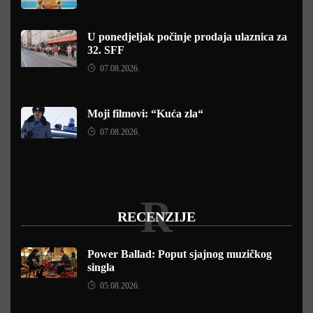
U ponedjeljak počinje prodaja ulaznica za
32. SFF
07.08.2026.
Moji filmovi: “Kuća zla“
07.08.2026.
R
RECENZIJE
Power Ballad: Poput sjajnog muzičkog
singla
05.08.2026.