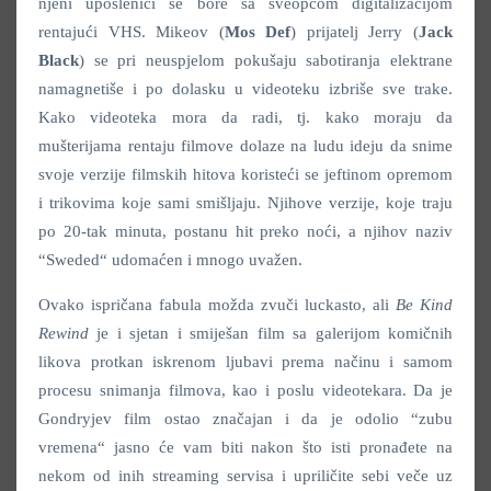
njeni uposlenici se bore sa sveopćom digitalizacijom
rentajući VHS. Mikeov (
Mos Def
) prijatelj Jerry (
Jack
Black
) se pri neuspjelom pokušaju sabotiranja elektrane
namagnetiše i po dolasku u videoteku izbriše sve trake.
Kako videoteka mora da radi, tj. kako moraju da
mušterijama rentaju filmove dolaze na ludu ideju da snime
svoje verzije filmskih hitova koristeći se jeftinom opremom
i trikovima koje sami smišljaju. Njihove verzije, koje traju
po 20-tak minuta, postanu hit preko noći, a njihov naziv
“Sweded“ udomaćen i mnogo uvažen.
Ovako ispričana fabula možda zvuči luckasto, ali
Be Kind
Rewind
je i sjetan i smiješan film sa galerijom komičnih
likova protkan iskrenom ljubavi prema načinu i samom
procesu snimanja filmova, kao i poslu videotekara. Da je
Gondryjev film ostao značajan i da je odolio “zubu
vremena“ jasno će vam biti nakon što isti pronađete na
nekom od inih streaming servisa i upriličite sebi veče uz