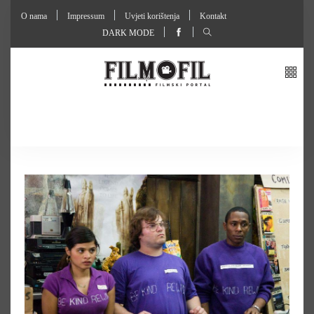
O nama
Impressum
Uvjeti korištenja
Kontakt
DARK MODE