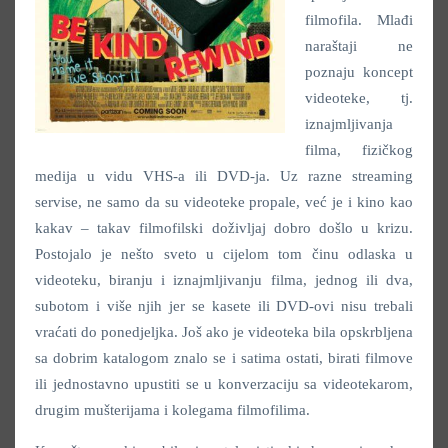
filmofila. Mlađi
naraštaji ne
poznaju koncept
videoteke, tj.
iznajmljivanja
filma, fizičkog
medija u vidu VHS-a ili DVD-ja. Uz razne streaming
servise, ne samo da su videoteke propale, već je i kino kao
kakav – takav filmofilski doživljaj dobro došlo u krizu.
Postojalo je nešto sveto u cijelom tom činu odlaska u
videoteku, biranju i iznajmljivanju filma, jednog ili dva,
subotom i više njih jer se kasete ili DVD-ovi nisu trebali
vraćati do ponedjeljka. Još ako je videoteka bila opskrbljena
sa dobrim katalogom znalo se i satima ostati, birati filmove
ili jednostavno upustiti se u konverzaciju sa videotekarom,
drugim mušterijama i kolegama filmofilima.