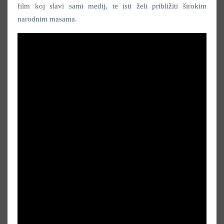
film koj slavi sami medij, te isti želi približiti širokim
narodnim masama.