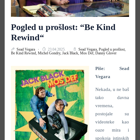
Pogled u prošlost: “Be Kind
Rewind“
Sead Vegara
23.04.2025.
Sead Vegara,
Pogled u prošlost,
Be Kind Rewind,
Michel Gondry,
Jack Black,
Mos Def,
Danny Glover
Piše: Sead
Vegara
Nekada, u ne baš
tako davna
vremena,
postojale su
videoteke kao
oaze mira i
spokoja istinskih