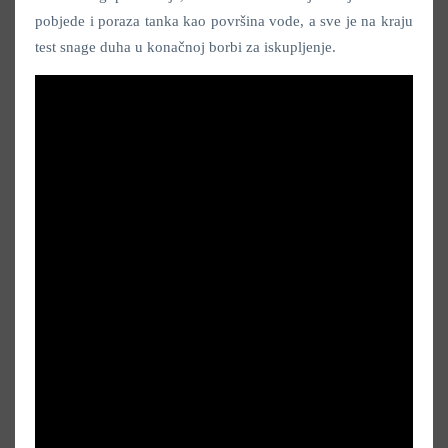
pobjede i poraza tanka kao površina vode, a sve je na kraju
test snage duha u konačnoj borbi za iskupljenje.