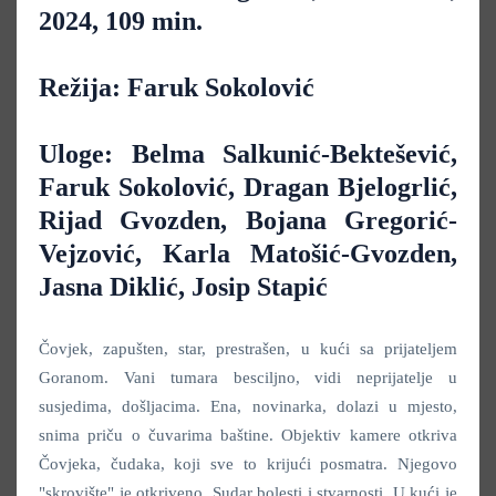
2024, 109 min.
Režija: Faruk Sokolović
Uloge: Belma Salkunić-Bektešević,
Faruk Sokolović, Dragan Bjelogrlić,
Rijad Gvozden, Bojana Gregorić-
Vejzović, Karla Matošić-Gvozden,
Jasna Diklić, Josip Stapić
Čovjek, zapušten, star, prestrašen, u kući sa prijateljem
Goranom. Vani tumara besciljno, vidi neprijatelje u
susjedima, došljacima. Ena, novinarka, dolazi u mjesto,
snima priču o čuvarima baštine. Objektiv kamere otkriva
Čovjeka, čudaka, koji sve to krijući posmatra. Njegovo
"skrovište" je otkriveno. Sudar bolesti i stvarnosti. U kući je