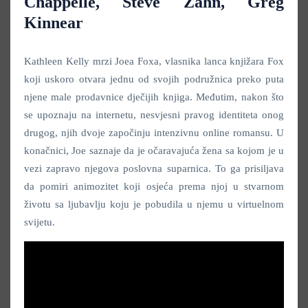
Chappelle, Steve Zahn, Greg
Kinnear
Kathleen Kelly mrzi Joea Foxa, vlasnika lanca knjižara Fox
koji uskoro otvara jednu od svojih podružnica preko puta
njene male prodavnice dječijih knjiga. Međutim, nakon što
se upoznaju na internetu, nesvjesni pravog identiteta onog
drugog, njih dvoje započinju intenzivnu online romansu. U
konačnici, Joe saznaje da je očaravajuća žena sa kojom je u
vezi zapravo njegova poslovna suparnica. To ga prisiljava
da pomiri animozitet koji osjeća prema njoj u stvarnom
životu sa ljubavlju koju je pobudila u njemu u virtuelnom
svijetu.