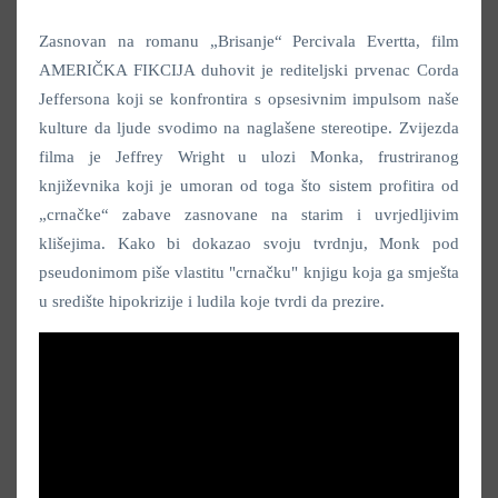
Zasnovan na romanu „Brisanje“ Percivala Evertta, film
AMERIČKA FIKCIJA duhovit je rediteljski prvenac Corda
Jeffersona koji se konfrontira s opsesivnim impulsom naše
kulture da ljude svodimo na naglašene stereotipe. Zvijezda
filma je Jeffrey Wright u ulozi Monka, frustriranog
književnika koji je umoran od toga što sistem profitira od
„crnačke“ zabave zasnovane na starim i uvrjedljivim
klišejima. Kako bi dokazao svoju tvrdnju, Monk pod
pseudonimom piše vlastitu "crnačku" knjigu koja ga smješta
u središte hipokrizije i ludila koje tvrdi da prezire.