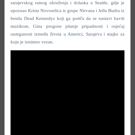
sarajevskog ratnog okruženja i dolaska u Seattle, gdje je
upoznao Krista Novoselica iz grupe Nirvana i Jellu Biafru iz
benda Dead Kennedys koji ga potiču da se nastavi baviti
muzikom. Gina progone pitanje pripadnosti i osjećaj
rastrganosti između života u Americi, Sarajeva i majke za
koju je iznimno vezan.