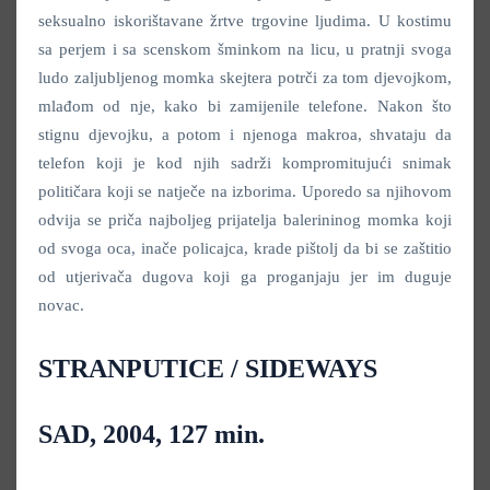
seksualno iskorištavane žrtve trgovine ljudima. U kostimu
sa perjem i sa scenskom šminkom na licu, u pratnji svoga
ludo zaljubljenog momka skejtera potrči za tom djevojkom,
mlađom od nje, kako bi zamijenile telefone. Nakon što
stignu djevojku, a potom i njenoga makroa, shvataju da
telefon koji je kod njih sadrži kompromitujući snimak
političara koji se natječe na izborima. Uporedo sa njihovom
odvija se priča najboljeg prijatelja balerininog momka koji
od svoga oca, inače policajca, krade pištolj da bi se zaštitio
od utjerivača dugova koji ga proganjaju jer im duguje
novac.
STRANPUTICE / SIDEWAYS
SAD, 2004, 127 min.