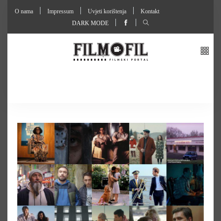
O nama
Impressum
Uvjeti korištenja
Kontakt
DARK MODE