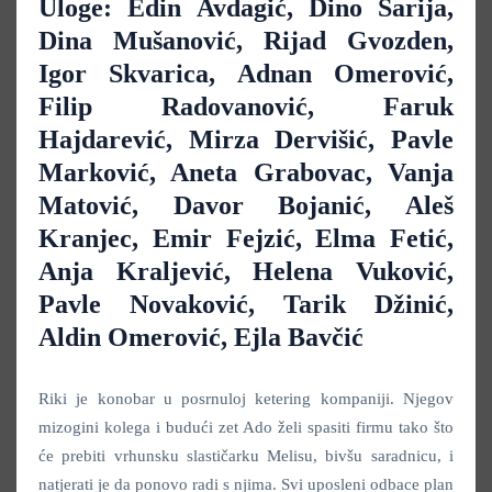
Uloge: Edin Avdagić, Dino Sarija,
Dina Mušanović, Rijad Gvozden,
Igor Skvarica, Adnan Omerović,
Filip Radovanović, Faruk
Hajdarević, Mirza Dervišić, Pavle
Marković, Aneta Grabovac, Vanja
Matović, Davor Bojanić, Aleš
Kranjec, Emir Fejzić, Elma Fetić,
Anja Kraljević, Helena Vuković,
Pavle Novaković, Tarik Džinić,
Aldin Omerović, Ejla Bavčić
Riki je konobar u posrnuloj ketering kompaniji. Njegov
mizogini kolega i budući zet Ado želi spasiti firmu tako što
će prebiti vrhunsku slastičarku Melisu, bivšu saradnicu, i
natjerati je da ponovo radi s njima. Svi uposleni odbace plan