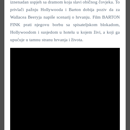
iznenadan uspjeh sa dramom koja slavi običnog čovjeka. To
privlači pažnju Hollywooda i Barton dobija poziv da za
Wallacea Beeryja napiše scenarij o hrvanju. Film BARTON
FINK prati njegovu borbu sa spisateljskom blokadom,
Hollywoodom i susjedom u hotelu u kojem živi, a koji ga
upućuje u tamnu stranu hrvanja i života.