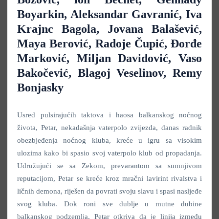
Boyarkin, Aleksandar Gavranić, Iva
Krajnc Bagola, Jovana Balašević,
Maya Berović, Radoje Čupić, Đorđe
Marković, Miljan Davidović, Vaso
Bakočević, Blagoj Veselinov, Remy
Bonjasky
Usred pulsirajućih taktova i haosa balkanskog noćnog
života, Petar, nekadašnja vaterpolo zvijezda, danas radnik
obezbjeđenja noćnog kluba, kreće u igru sa visokim
ulozima kako bi spasio svoj vaterpolo klub od propadanja.
Udružujući se sa Zekom, prevarantom sa sumnjivom
reputacijom, Petar se kreće kroz mračni lavirint rivalstva i
ličnih demona, riješen da povrati svoju slavu i spasi nasljeđe
svog kluba. Dok roni sve dublje u mutne dubine
balkanskog podzemlja, Petar otkriva da je linija između