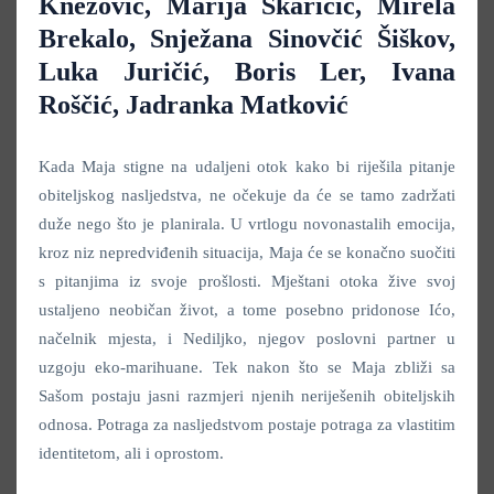
Knezović, Marija Škaričić, Mirela
Brekalo, Snježana Sinovčić Šiškov,
Luka Juričić, Boris Ler, Ivana
Roščić, Jadranka Matković
Kada Maja stigne na udaljeni otok kako bi riješila pitanje
obiteljskog nasljedstva, ne očekuje da će se tamo zadržati
duže nego što je planirala. U vrtlogu novonastalih emocija,
kroz niz nepredviđenih situacija, Maja će se konačno suočiti
s pitanjima iz svoje prošlosti. Mještani otoka žive svoj
ustaljeno neobičan život, a tome posebno pridonose Ićo,
načelnik mjesta, i Nediljko, njegov poslovni partner u
uzgoju eko-marihuane. Tek nakon što se Maja zbliži sa
Sašom postaju jasni razmjeri njenih neriješenih obiteljskih
odnosa. Potraga za nasljedstvom postaje potraga za vlastitim
identitetom, ali i oprostom.