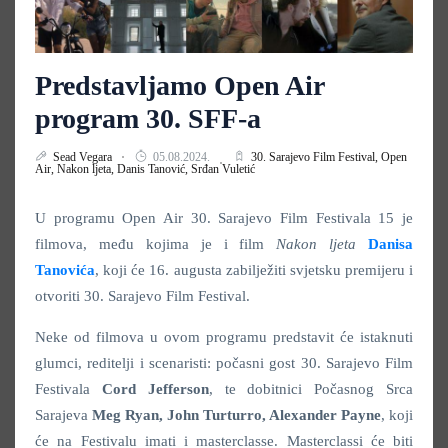
Predstavljamo Open Air
program 30. SFF-a
Sead Vegara
05.08.2024.
30. Sarajevo Film Festival,
Open
Air,
Nakon ljeta,
Danis Tanović,
Srđan Vuletić
U programu Open Air 30. Sarajevo Film Festivala 15 je
filmova, među kojima je i film
Nakon ljeta
Danisa
Tanovića
, koji će 16. augusta zabilježiti svjetsku premijeru i
otvoriti 30. Sarajevo Film Festival.
Neke od filmova u ovom programu predstavit će istaknuti
glumci, reditelji i scenaristi: počasni gost 30. Sarajevo Film
Festivala
Cord Jefferson
, te dobitnici Počasnog Srca
Sarajeva
Meg Ryan, John Turturro, Alexander Payne
, koji
će na Festivalu imati i masterclasse. Masterclassi će biti