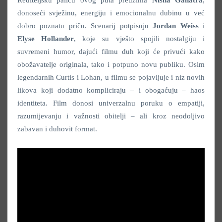
donoseći svježinu, energiju i emocionalnu dubinu u već
dobro poznatu priču. Scenarij potpisuju
Jordan Weiss
i
Elyse Hollander
, koje su vješto spojili nostalgiju i
suvremeni humor, dajući filmu duh koji će privući kako
obožavatelje originala, tako i potpuno novu publiku. Osim
legendarnih Curtis i Lohan, u filmu se pojavljuje i niz novih
likova koji dodatno kompliciraju – i obogaćuju – haos
identiteta. Film donosi univerzalnu poruku o empatiji,
razumijevanju i važnosti obitelji – ali kroz neodoljivo
zabavan i duhovit format.