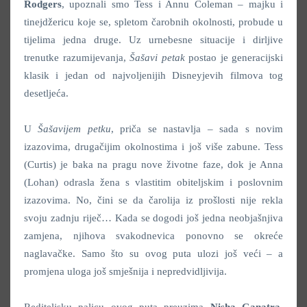
Rodgers
, upoznali smo Tess i Annu Coleman – majku i
tinejdžericu koje se, spletom čarobnih okolnosti, probude u
tijelima jedna druge. Uz urnebesne situacije i dirljive
trenutke razumijevanja,
Šašavi petak
postao je generacijski
klasik i jedan od najvoljenijih Disneyjevih filmova tog
desetljeća.
U
Šašavijem petku
, priča se nastavlja – sada s novim
izazovima, drugačijim okolnostima i još više zabune. Tess
(Curtis) je baka na pragu nove životne faze, dok je Anna
(Lohan) odrasla žena s vlastitim obiteljskim i poslovnim
izazovima. No, čini se da čarolija iz prošlosti nije rekla
svoju zadnju riječ… Kada se dogodi još jedna neobjašnjiva
zamjena, njihova svakodnevica ponovno se okreće
naglavačke. Samo što su ovog puta ulozi još veći – a
promjena uloga još smješnija i nepredvidljivija.
Rediteljsku palicu ovog puta preuzima
Nisha Ganatra
,