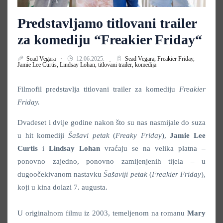
Predstavljamo titlovani trailer
za komediju “Freakier Friday“
Sead Vegara
12.06.2025.
Sead Vegara,
Freakier Friday,
Jamie Lee Curtis,
Lindsay Lohan,
titlovani trailer,
komedija
Filmofil predstavlja titlovani trailer za komediju
Freakier
Friday.
Dvadeset i dvije godine nakon što su nas nasmijale do suza
u hit komediji
Šašavi petak
(
Freaky Friday
),
Jamie Lee
Curtis
i
Lindsay Lohan
vraćaju se na velika platna –
ponovno zajedno, ponovno zamijenjenih tijela –
u
dugoočekivanom nastavku
Šašaviji petak
(
Freakier Friday
),
koji u kina dolazi 7. augusta.
U originalnom filmu iz 2003, temeljenom na romanu
Mary