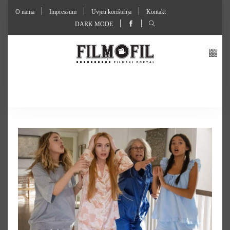
O nama
Impressum
Uvjeti korištenja
Kontakt
DARK MODE