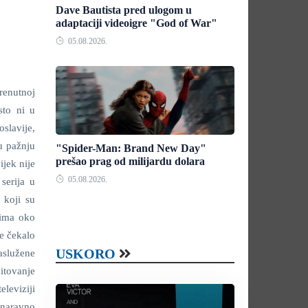
Dave Bautista pred ulogom u
adaptaciji videoigre "God of War"
05.08.2026.
renutnoj
sto ni u
slavije,
ću pažnju
"Spider-Man: Brand New Day"
prešao prag od milijardu dolara
jek nije
05.08.2026.
serija u
, koji su
ajima oko
je čekalo
USKORO
aslužene
itovanje
eleviziji
e naravno