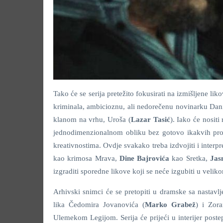
Tako će se serija pretežito fokusirati na izmišljene lik
kriminala, ambicioznu, ali nedorečenu novinarku Dan
klanom na vrhu, Uroša (
Lazar Tasić
). Iako će nositi
jednodimenzionalnom obliku bez gotovo ikakvih prom
kreativnostima. Ovdje svakako treba izdvojiti i interp
kao krimosa Mrava,
Dine Bajrovića
kao Sretka,
Jas
izgraditi sporedne likove koji se neće izgubiti u velikom
Arhivski snimci će se pretopiti u dramske sa nastav
lika Čedomira Jovanovića (
Marko Grabež
) i Zor
Ulemekom Legijom. Serija će prijeći u interijer pos