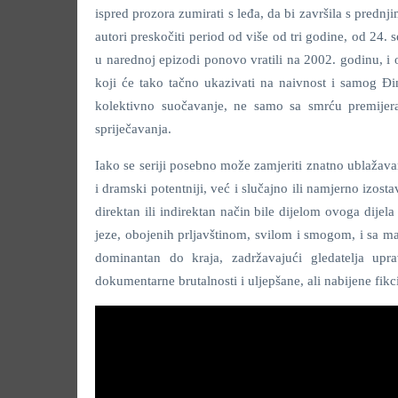
ispred prozora zumirati s leđa, da bi završila s predn
autori preskočiti period od više od tri godine, od 24. 
u narednoj epizodi ponovo vratili na 2002. godinu, i 
koji će tako tačno ukazivati na naivnost i samog Đinđ
kolektivno suočavanje, ne samo sa smrću premijera
spriječavanja.
Iako se seriji posebno može zamjeriti znatno ublažavan
i dramski potentniji, već i slučajno ili namjerno izosta
direktan ili indirektan način bile dijelom ovoga dijela 
jeze, obojenih prljavštinom, svilom i smogom, i sa ma
dominantan do kraja, zadržavajući gledatelja up
dokumentarne brutalnosti i uljepšane, ali nabijene fikci