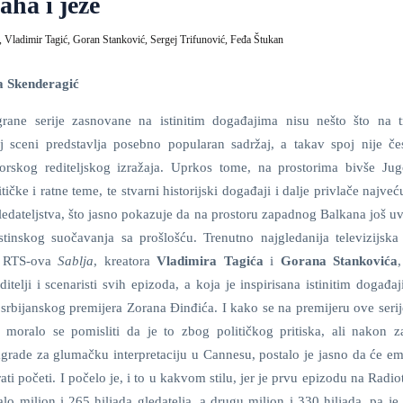
aha i jeze
,
Vladimir Tagić,
Goran Stanković,
Sergej Trifunović,
Feđa Štukan
a Skenderagić
igrane serije zasnovane na istinitim događajima nisu nešto što na t
koj sceni predstavlja posebno popularan sadržaj, a takav spoj nije če
orskog rediteljskog izražaja. Uprkos tome, na prostorima bivše Jugo
tičke i ratne teme, te stvarni historijski događaji i dalje privlače najve
dateljstva, što jasno pokazuje da na prostoru zapadnog Balkana još uvi
stinskog suočavanja sa prošlošću. Trenutno najgledanija televizijska 
e RTS-ova
Sablja
, kreatora
Vladimira Tagića
i
Gorana Stankovića
ditelji i scenaristi svih epizoda, a koja je inspirisana istinitim događ
 srbijanskog premijera Zorana Đinđića. I kako se na premijeru ove seri
 moralo se pomisliti da je to zbog političkog pritiska, ali nakon z
grade za glumačku interpretaciju u Cannesu, postalo je jasno da će em
ti početi. I počelo je, i to u kakvom stilu, jer je prvu epizodu na Radiot
alo milion i 265 hiljada gledatelja, a drugu milion i 330 hiljada, pa j