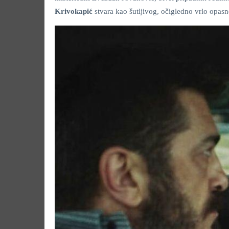
Krivokapić
stvara kao šutljivog, očigledno vrlo opasn