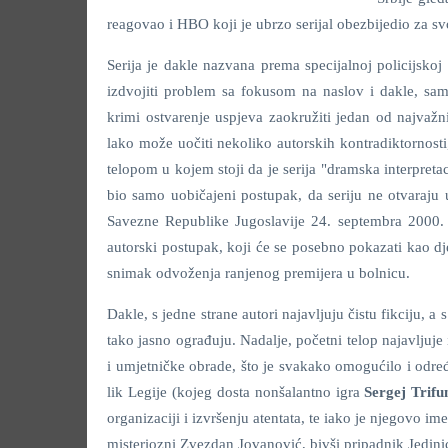
reagovao i HBO koji je ubrzo serijal obezbijedio za s
Serija je dakle nazvana prema specijalnoj policijsko
izdvojiti problem sa fokusom na naslov i dakle, sam
krimi ostvarenje uspjeva zaokružiti jedan od najvažni
lako može uočiti nekoliko autorskih kontradiktornosti
telopom u kojem stoji da je serija "dramska interpretac
bio samo uobičajeni postupak, da seriju ne otvaraju 
Savezne Republike Jugoslavije 24. septembra 2000. 
autorski postupak, koji će se posebno pokazati kao dje
snimak odvoženja ranjenog premijera u bolnicu.
Dakle, s jedne strane autori najavljuju čistu fikciju, a
tako jasno ograđuju. Nadalje, početni telop najavljuje i
i umjetničke obrade, što je svakako omogućilo i odre
lik Legije (kojeg dosta nonšalantno igra
Sergej Trifu
organizaciji i izvršenju atentata, te iako je njegovo i
misteriozni Zvezdan Jovanović,
bivši pripadnik Jedini