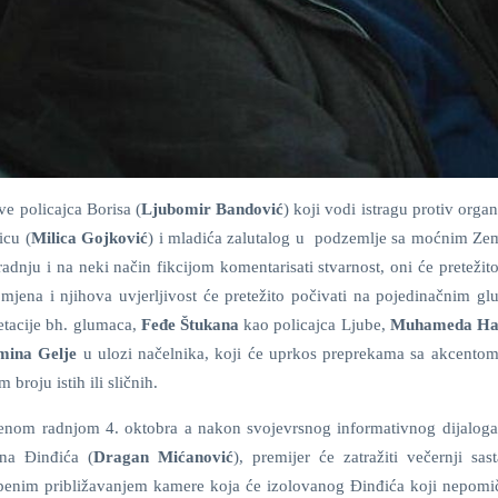
ove policajca Borisa (
Ljubomir Bandović
) koji vodi istragu protiv orga
icu (
Milica Gojković
) i mladića zalutalog u podzemlje sa moćnim Z
 radnju i na neki način fikcijom komentarisati stvarnost, oni će pretežito
jena i njihova uvjerljivost će pretežito počivati na pojedinačnim g
retacije bh. glumaca,
Feđe Štukana
kao policajca Ljube,
Muhameda Ha
mina Gelje
u ulozi načelnika, koji će uprkos preprekama sa akcentom,
 broju istih ili sličnih.
ljenom radnjom 4. oktobra a nakon svojevrsnog informativnog dijalog
ana Đinđića (
Dragan Mićanović
), premijer će zatražiti večernji sas
tepenim približavanjem kamere koja će izolovanog Đinđića koji nepomič