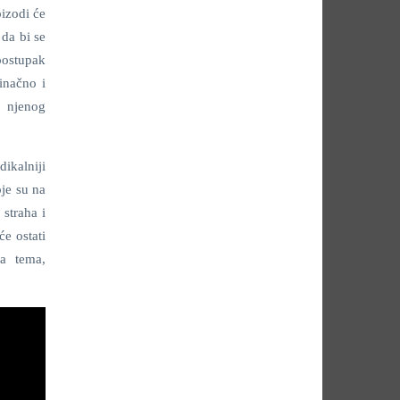
pizodi će
 da bi se
 postupak
inačno i
a njenog
dikalniji
oje su na
 straha i
će ostati
ka tema,