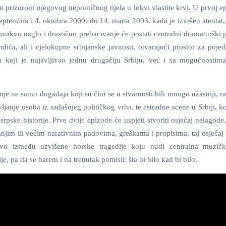
jim prizorom njegovog nepomičnog tijela u lokvi vlastite krvi. U prvoj e
septembra i 4. oktobra 2000. do 14. marta 2003. kada je izvršen atentat,
ovakvo naglo i drastično prebacivanje će postati centralni dramaturški
ića, ali i cjelokupne srbijanske javnosti, otvarajući prostor za pojed
 koji je najavljivao jednu drugačiju Srbiju, već i sa mogućnostim
je ne samo događaja koji su čini se u stvarnosti bili mnogo užasniji, ra
vljanje osoba iz sadašnjeg političkog vrha, te estradne scene u Srbiji, k
srpske historije. Prve dvije epizode će uspjeti stvoriti osjećaj nelagode,
njim ili većim narativnim padovima, greškama i propisima, taj osjećaj 
ravo između uzvišene horske tragedije koju nudi centralna muzič
je, pa da se barem i na trenutak pomisli: šta bi bilo kad bi bilo.