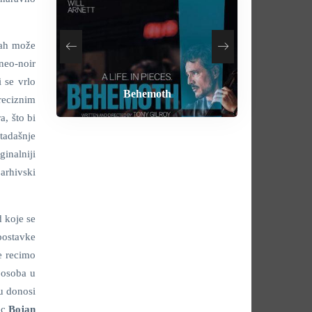
mah može
neo-noir
i se vrlo
How To Rob A Bank
Heart of the Beast
By Any Means
Behemoth
preciznim
a, što bi
tadašnje
inalniji
 arhivski
d koje se
tpostavke
e recimo
 osoba u
zu donosi
ac
Bojan