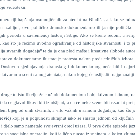
voju videoteku.
j operaciji hapšenja osumnjičenih za atentat na Đinđića, a iako se od
u "sablju", ovo političko dramsko-dokumentarno ili jasnije političko 
jih perioda u savremenoj historiji Srbije. Ako se krene redom, u serij
, kao što je recimo uvodno ograđivanje od historijske stvarnosti, i to 
ija stvarnih događaja" te da je ona plod mašte i kreativne slobode autor
upravo dokumentarne ilustracije protesta nakon predsjedničkih izbora 
Doslovno sjedinjavanje dramskog i dokumentarnog neće biti i najorig
lotvoran u sceni samog atentata, nakon kojeg će uslijediti najpoznatiji
 s druge tu istu fikciju žele učiniti dokumentom i objektivnom istinom, o
 da će glavni likovi biti izmišljeni, a da će neke scene biti rezultat pre
đeni bijeg od onih stvarnih, a vrlo važnih u samom događaju, kao što j
nović
) koji je u potpunosti skrajnut iako se smatra jednom od ključnih
me i djelo samo nametalo svojevrsni oreol užasa. U prve dvije epizode je
ce za specijalne operacije, koji je lično pucao iz snajpera, a kojeg glum