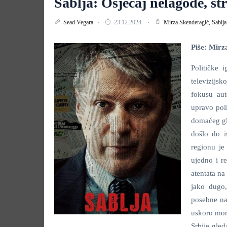
Sablja: Osjećaj nelagode, str
Sead Vegara
23.12.2024.
Mirza Skenderagić,
Sablja
Piše: Mirz
Političke 
televizijs
fokusu aut
upravo poli
domaćeg gle
došlo do i
regionu j
ujedno i re
atentata na
jako dugo,
posebne na
uskoro mora
Srbije gled