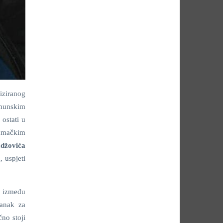
niziranog
emunskim
 ostati u
lumačkim
džovića
 uspjeti
a između
tanak za
no stoji