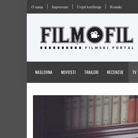
O nama
Impressum
Uvjeti korištenja
Kontakt
NASLOVNA
NOVOSTI
TRAILERI
RECENZIJE
TV