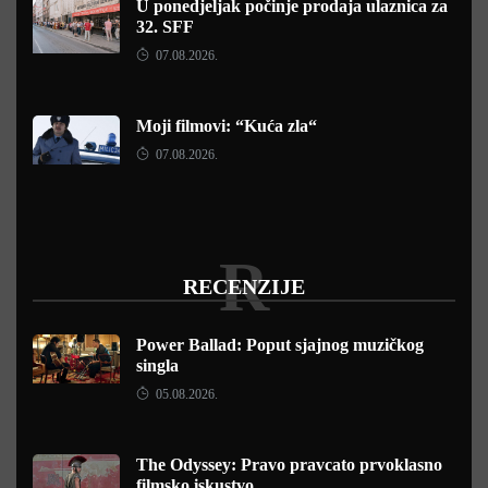
U ponedjeljak počinje prodaja ulaznica za
32. SFF
07.08.2026.
Moji filmovi: “Kuća zla“
07.08.2026.
R
RECENZIJE
Power Ballad: Poput sjajnog muzičkog
singla
05.08.2026.
The Odyssey: Pravo pravcato prvoklasno
filmsko iskustvo