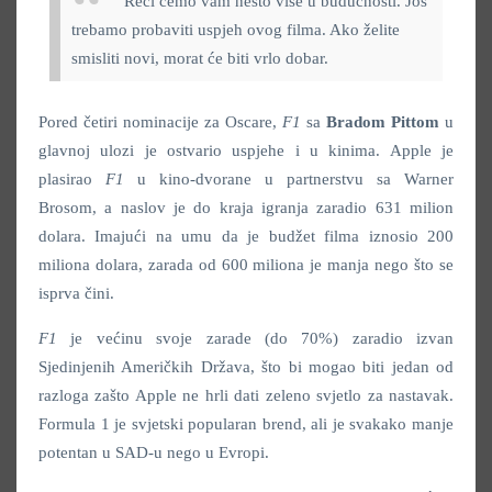
Reći ćemo vam nešto više u budućnosti. Još
trebamo probaviti uspjeh ovog filma. Ako želite
smisliti novi, morat će biti vrlo dobar.
Pored četiri nominacije za Oscare,
F1
sa
Bradom Pittom
u
glavnoj ulozi je ostvario uspjehe i u kinima. Apple je
plasirao
F1
u kino-dvorane u partnerstvu sa Warner
Brosom, a naslov je do kraja igranja zaradio 631 milion
dolara. Imajući na umu da je budžet filma iznosio 200
miliona dolara, zarada od 600 miliona je manja nego što se
isprva čini.
F1
je većinu svoje zarade (do 70%) zaradio izvan
Sjedinjenih Američkih Država, što bi mogao biti jedan od
razloga zašto Apple ne hrli dati zeleno svjetlo za nastavak.
Formula 1 je svjetski popularan brend, ali je svakako manje
potentan u SAD-u nego u Evropi.