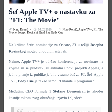
Šef Apple TV+ o nastavku za
"F1: The Movie"
Nino Romić
04.02.2026.
Nino Romić,
Apple TV+,
F1: The
Movie,
Joseph Kosinski,
Brad Pitt,
Eddy Cue
Na krilima četiri nominacije za Oscare,
F1
u režiji
Josepha
Kosinskog
mogao bi dobiti nastavak.
Naime, Apple TV+ je održao konferenciju za novinare na
kojima su se predstavljali aktualni i novi projekti Applea, a
jedno pitanje iz publike je bilo vezano baš za
F1.
Šef Apple
TV+,
Eddy Cue
je rekao samo: "Ostanite u programu."
Međutim, CEO Formule 1
Stefano Domenicali
je također
kasnije tokom svog obraćanja izjavio i sljedeće: