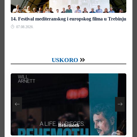
14. Festival mediteranskog i europskog filma u Trebinju
07.08.2026.
USKORO
How To Rob A Bank
Heart of the Beast
By Any Means
Behemoth