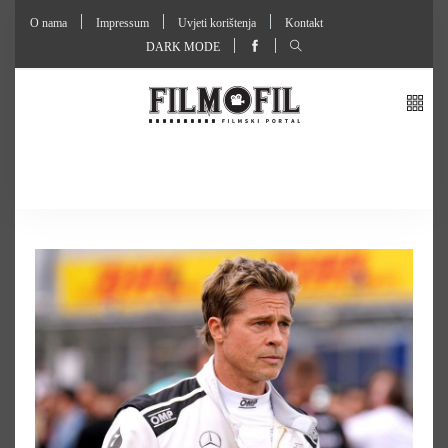
O nama
Impressum
Uvjeti korištenja
Kontakt
DARK MODE