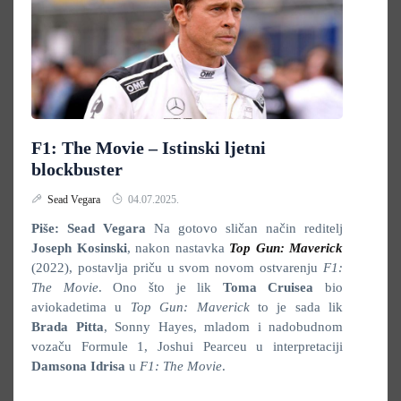
F1: The Movie – Istinski ljetni
blockbuster
Sead Vegara
04.07.2025.
Piše: Sead Vegara
Na gotovo sličan način reditelj
Joseph Kosinski
, nakon nastavka
Top Gun: Maverick
(2022), postavlja priču u svom novom ostvarenju
F1:
The Movie
. Ono što je lik
Toma Cruisea
bio
aviokadetima u
Top Gun: Maverick
to je sada lik
Brada Pitta
, Sonny Hayes, mladom i nadobudnom
vozaču Formule 1, Joshui Pearceu u interpretaciji
Damsona Idrisa
u
F1: The Movie
.