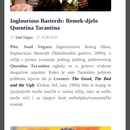
Inglourious Basterds: Remek-djelo
Quentina Tarantina
Sead Vegara
03.06.2026.
Piše: Sead Vegara
Ingenioznost šestog filma,
Inglourious Basterds
(Nemilosrdni gadovi, 2009), u
režiji i prema scenariju jednog jedinog jedinstvenog
Quentina Tarantina
ogleda se u gotovo svakom
mogućem aspektu. Kako je sam Tarantino jednom
prilikom izjavio da je
Leoneov
The Good, The Bad
and the Ugly
(Dobar, loš, zao, 1966) film iz kojeg se
(po)najviše može naučiti o samoj režiji, tako se nešto
može reći i za njegov šesti rediteljsko/scenaristički
uradak.