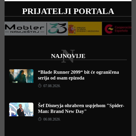
PRIJATELJI PORTALA
N
NAJNOVIJE
“Blade Runner 2099“ bit će ograničena
serija od osam epizoda
07.08.2026.
Šef Disneyja ohrabren uspjehom "Spider-
Man: Brand New Day"
06.08.2026.