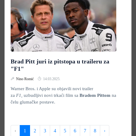
Brad Pitt juri iz pitstopa u traileru za
"F1"
Nino Romić
14.03.2025.
Warner Bros. i Apple su objavili novi trailer
za
F1,
uzbudljivi novi trkaći film sa
Bradom Pittom
na
čelu glumačke postave.
‹
1
2
3
4
5
6
7
8
›