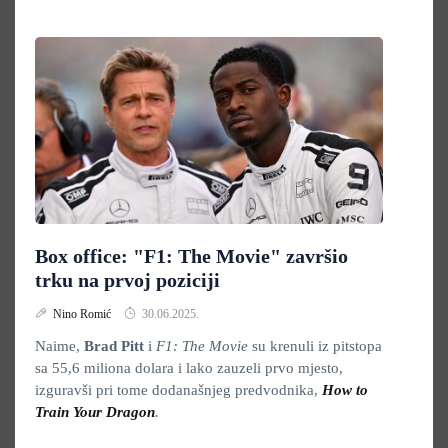
Box office: "F1: The Movie" završio
trku na prvoj poziciji
Nino Romić
30.06.2025.
Naime,
Brad Pitt
i
F1: The Movie
su krenuli iz pitstopa
sa 55,6 miliona dolara i lako zauzeli prvo mjesto,
izguravši pri tome dodanašnjeg predvodnika,
How to
Train Your Dragon
.