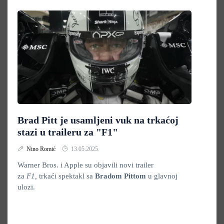
Brad Pitt je usamljeni vuk na trkaćoj
stazi u traileru za "F1"
Nino Romić
13.05.2025.
Warner Bros. i Apple su objavili novi trailer
za
F1,
trkaći spektakl sa
Bradom Pittom
u glavnoj
ulozi.