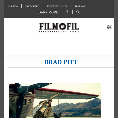
O nama
Impressum
Uvjeti korištenja
Kontakt
DARK MODE
BRAD PITT