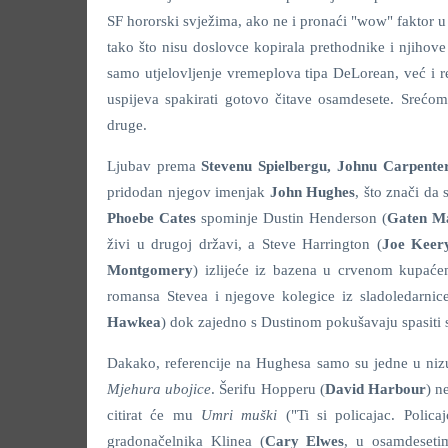
SF hororski svježima, ako ne i pronaći "wow" faktor u r
tako što nisu doslovce kopirala prethodnike i njihove 
samo utjelovljenje vremeplova tipa DeLorean, već i r
uspijeva spakirati gotovo čitave osamdesete. Srećom, 
druge.
Ljubav prema
Stevenu Spielbergu, Johnu Carpente
pridodan njegov imenjak
John Hughes
, što znači da
Phoebe Cates
spominje Dustin Henderson (
Gaten M
živi u drugoj državi, a Steve Harrington (
Joe Keer
Montgomery
) izlijeće iz bazena u crvenom kupaće
romansa Stevea i njegove kolegice iz sladoledarni
Hawkea
) dok zajedno s Dustinom pokušavaju spasiti s
Dakako, referencije na Hughesa samo su jedne u niz
Mjehura ubojice
. Šerifu Hopperu (
David Harbour
) n
citirat će mu
Umri muški
("Ti si policajac. Polica
gradonačelnika Klinea (
Cary Elwes
, u osamdeset