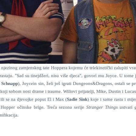
s njezinog zamjenskog tate Hoppera kojemu će telekinetički zalupiti vrat
drastaju. "Sad su tinejdžeri, nisu više djeca", govori mu Joyce. U tome
 Schnapp
), Joycein sin, želi još igrati Dungeons&Dragons, ostali se p
koji sobom nosi drame i traume. Willovi prijatelji, Mike, Dustin i Lucas
acili se na djevojke poput El i Max (
Sadie Sink
) koje i same rastu i mije
va Hopper očinske brige. Treća sezona serije
Stranger Things
ustvari 
ifikacija.