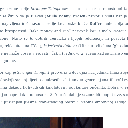
ge sezone serije
Stranger Things
navijestilo je da će se monstrumi iz
 se činilo da je Eleven (
Millie Bobby Brown
) zatvorila vrata kapij
ajavljena treća sezona serije kreatorske braće
Duffer
bude bolja o
ao brzopotezni, "take money and run" nastavak koji s malo kreacije
zone. Našlo se tu dobrih trenutaka i lijepih referencija ili posveta 
nu, reklamiran na TV-u),
Istjerivača duhova
(klinci u odijelima "ghostbu
e ne može posve vjerovati), čak i
Predatora 2
(scena kad se znanstven
0. godine.
or koji je
Stranger Things 1
pretvorio u dostojna nasljednika filma
Sup
rasloj) sretnoj djeci osamdesetih, ali i novim generacijama filmofila/se
niju dekadu holivudskih kinohitova i popkulture općenito. Dobra vijest
ačajan napredak u odnosu na
2
. Ako će daljnje sezone biti poput ove, s
er i puštanjem pjesme "Neverending Story" u veoma emotivnoj zadnjoj