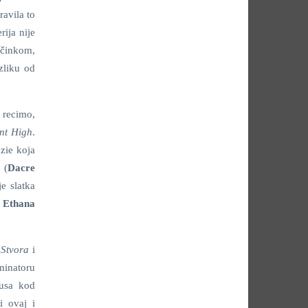
ravila to
rija nije
učinkom,
azliku od
 recimo,
nt High
.
zie koja
 (
Dacre
e slatka
i
Ethana
t
Stvora
i
rminatoru
Rusa kod
i ovaj i