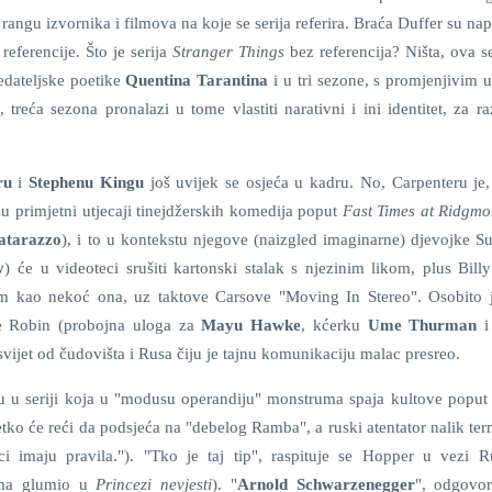
angu izvornika i filmova na koje se serija referira. Braća Duffer su nap
referencije. Što je serija
Stranger Things
bez referencija? Ništa, ova se
edateljske poetike
Quentina Tarantina
i u tri sezone, s promjenjivim 
treća sezona pronalazi u tome vlastiti narativni i ini identitet, za r
ru
i
Stephenu Kingu
još uvijek se osjeća u kadru. No, Carpenteru je,
 su primjetni utjecaji tinejdžerskih komedija poput
Fast Times at Ridgmo
atarazzo
), i to u kontekstu njegove (naizgled imaginarne) djevojke Su
y
) će u videoteci srušiti kartonski stalak s njezinim likom, plus Billy
m kao nekoć ona, uz taktove Carsove "Moving In Stereo". Osobito j
ce Robin (probojna uloga za
Mayu Hawke
, kćerku
Ume Thurman
vijet od čudovišta i Rusa čiju je tajnu komunikaciju malac presreo.
u u seriji koja u "modusu operandiju" monstruma spaja kultove popu
etko će reći da podsjeća na "debelog Ramba", a ruski atentator nalik te
jci imaju pravila."). "Tko je taj tip", raspituje se Hopper u vezi 
ima glumio u
Princezi nevjesti
). "
Arnold Schwarzenegger
", odgovor