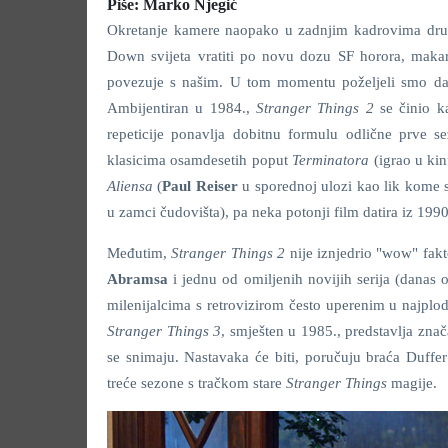
Piše: Marko Njegić
Okretanje kamere naopako u zadnjim kadrovima dru
Down svijeta vratiti po novu dozu SF horora, makar
povezuje s našim. U tom momentu poželjeli smo da n
Ambijentiran u 1984.,
Stranger Things 2
se činio k
repeticije ponavlja dobitnu formulu odlične prve se
klasicima osamdesetih poput
Terminatora
(igrao u ki
Aliensa
(
Paul Reiser
u sporednoj ulozi kao lik kome s
u zamci čudovišta), pa neka potonji film datira iz 199
Međutim,
Stranger Things 2
nije iznjedrio "wow" fakt
Abramsa
i jednu od omiljenih novijih serija (danas od
milenijalcima s retrovizirom često uperenim u najplod
Stranger Things 3
, smješten u 1985., predstavlja zn
se snimaju. Nastavaka će biti, poručuju braća Duff
treće sezone s tračkom stare
Stranger Things
magije.