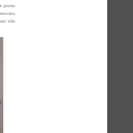
je prema
ilmovima
ismo više