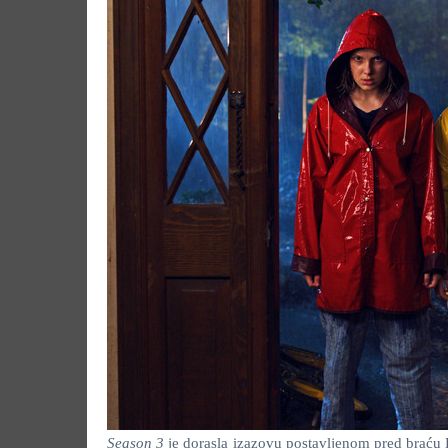
Season 3
je dorasla izazovu postavljenom pred braću D