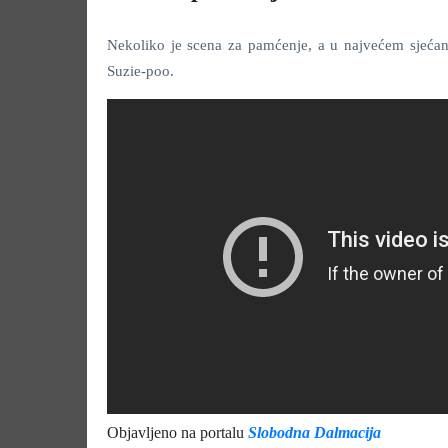
Nekoliko je scena za pamćenje, a u najvećem sjećanj
Suzie-poo.
Objavljeno na portalu
Slobodna Dalmacija