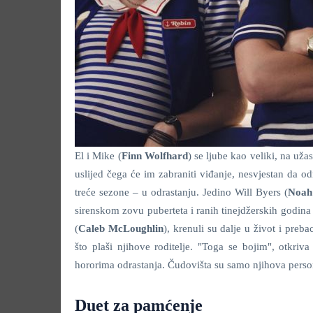
El i Mike (
Finn Wolfhard
) se ljube kao veliki, na uža
uslijed čega će im zabraniti viđanje, nesvjestan da o
treće sezone – u odrastanju. Jedino Will Byers (
Noah
sirenskom zovu puberteta i ranih tinejdžerskih godina 
(
Caleb McLoughlin
), krenuli su dalje u život i preb
što plaši njihove roditelje. "Toga se bojim", otkri
hororima odrastanja. Čudovišta su samo njihova person
Duet za pamćenje