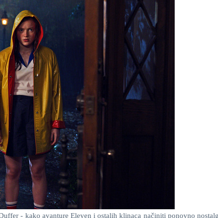
uffer - kako avanture Eleven i ostalih klinaca načiniti ponovno nostalg