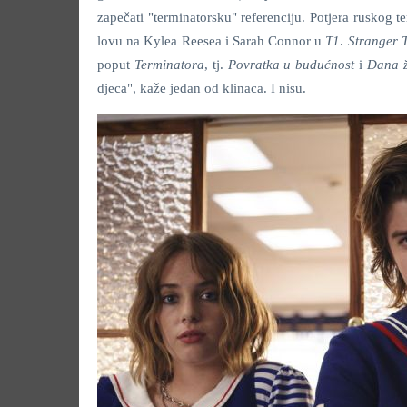
zapečati "terminatorsku" referenciju. Potjera ruskog 
lovu na Kylea Reesea i Sarah Connor u
T1
.
Stranger 
poput
Terminatora
, tj.
Povratka u budućnost
i
Dana ž
djeca", kaže jedan od klinaca. I nisu.