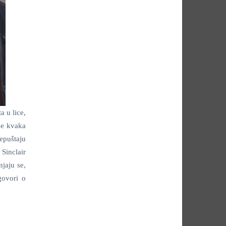
a u lice,
 je kvaka
repuštaju
 Sinclair
njaju se,
govori o