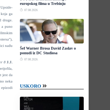
europskog filma u Trebinju
 Upside-
07.08.2026.
e koja ga
d druge.
, a puno
filmskim
stersa"),
ici nađu
Šef Warner Brosa David Zaslav o
ponudi iz DC Studiosa
07.08.2026.
er 8
J.J.
rijofila,
 jest da
amo neka
USKORO
 epizodi