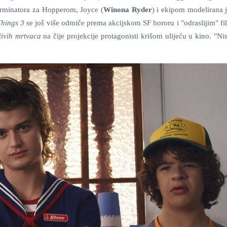
terminatora za Hopperom, Joyce (
Winona Ryder
) i ekipom modelirana 
Things 3
se još više odmiče prema akcijskom SF hororu i "odraslijim" f
ivih mrtvaca
na čije projekcije protagonisti krišom ulijeću u kino. "N