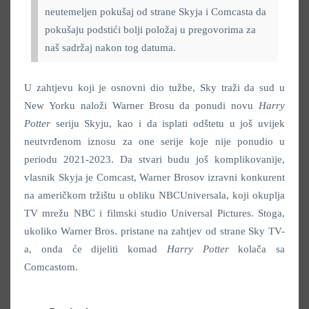
neutemeljen pokušaj od strane Skyja i Comcasta da
pokušaju podstići bolji položaj u pregovorima za
naš sadržaj nakon tog datuma.
U zahtjevu koji je osnovni dio tužbe, Sky traži da sud u
New Yorku naloži Warner Brosu da ponudi novu
Harry
Potter
seriju Skyju, kao i da isplati odštetu u još uvijek
neutvrđenom iznosu za one serije koje nije ponudio u
periodu 2021-2023. Da stvari budu još komplikovanije,
vlasnik Skyja je Comcast, Warner Brosov izravni konkurent
na američkom tržištu u obliku NBCUniversala, koji okuplja
TV mrežu NBC i filmski studio Universal Pictures. Stoga,
ukoliko Warner Bros. pristane na zahtjev od strane Sky TV-
a, onda će dijeliti komad
Harry Potter
kolača sa
Comcastom.