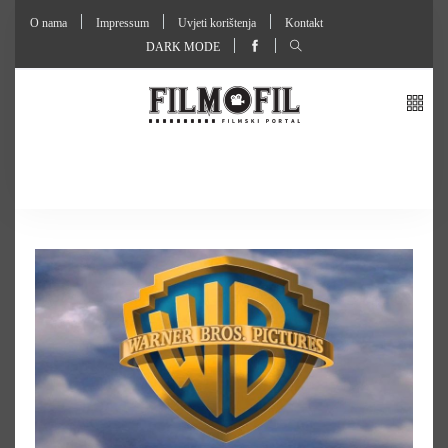
O nama
Impressum
Uvjeti korištenja
Kontakt
DARK MODE