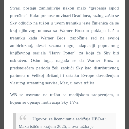
Stvari postaju zanimljivije nakon malo "grebanja ispod
površine". Kako prenose novinari Deadlinea, razlog zašto se
Sky odlučio na tužbu u uvom trenutku jeste činjenica da se
kraj njihovog odnosa sa Warner Brosom poklapa baš u
trenutku kada Warner Bros. započinje rad na svojoj
ambicioznoj, deset sezona dugoj adaptaciji popularnog
književnog serijala "Harry Potter", za koju će Sky biti
uskraćen. Osim toga, nagađa se da Warner Bros. u
predstojećem periodu želi zaobići Sky kao distributivnog
partnera u Velikoj Britaniji i ostatku Evrope dovođenjem
vlastitog streaming servisa, Max, u nova tržišta.
WB se osvrnuo na tužbu sa medijskom saopćenjem, u
kojem se opisuje motivacija Sky TV-a:
Ugovori za licenciranje sadržaja HBO-a i
Maxa ističu s krajem 2025, a ova tužba je