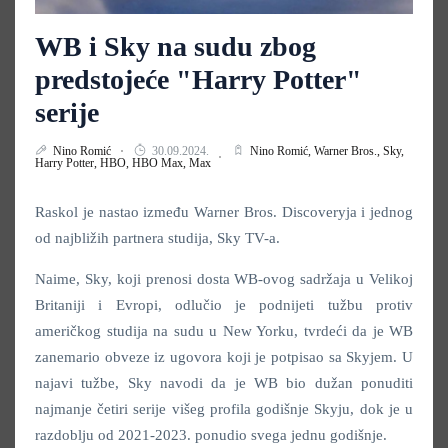
WB i Sky na sudu zbog
predstojeće "Harry Potter"
serije
Nino Romić
30.09.2024.
Nino Romić,
Warner Bros.,
Sky,
Harry Potter,
HBO,
HBO Max,
Max
Raskol je nastao između Warner Bros. Discoveryja i jednog
od najbližih partnera studija, Sky TV-a.
Naime, Sky, koji prenosi dosta WB-ovog sadržaja u Velikoj
Britaniji i Evropi, odlučio je podnijeti tužbu protiv
američkog studija na sudu u New Yorku, tvrdeći da je WB
zanemario obveze iz ugovora koji je potpisao sa Skyjem. U
najavi tužbe, Sky navodi da je WB bio dužan ponuditi
najmanje četiri serije višeg profila godišnje Skyju, dok je u
razdoblju od 2021-2023. ponudio svega jednu godišnje.