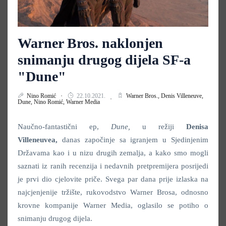
Warner Bros. naklonjen
snimanju drugog dijela SF-a
"Dune"
Nino Romić
22.10.2021.
Warner Bros.,
Denis Villeneuve,
Dune,
Nino Romić,
Warner Media
Naučno-fantastični ep,
Dune,
u režiji
Denisa
Villeneuvea,
danas započinje sa igranjem u Sjedinjenim
Državama kao i u nizu drugih zemalja, a kako smo mogli
saznati iz ranih recenzija i nedavnih pretpremijera posrijedi
je prvi dio cjelovite priče. Svega par dana prije izlaska na
najcjenjenije tržište, rukovodstvo Warner Brosa, odnosno
krovne kompanije Warner Media, oglasilo se potiho o
snimanju drugog dijela.