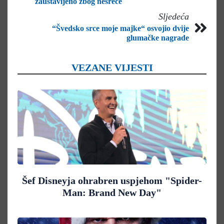
zaustavljeno zbog nesreće
Sljedeća
“Švedsko srce moje majke“ osvojio dvije
glumačke nagrade
VEZANE VIJESTI
Šef Disneyja ohrabren uspjehom "Spider-
Man: Brand New Day"