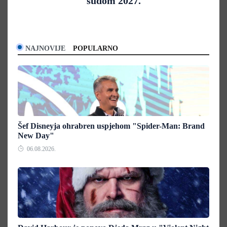
sudom 2027.
NAJNOVIJE
POPULARNO
Šef Disneyja ohrabren uspjehom "Spider-Man: Brand
New Day"
06.08.2026.