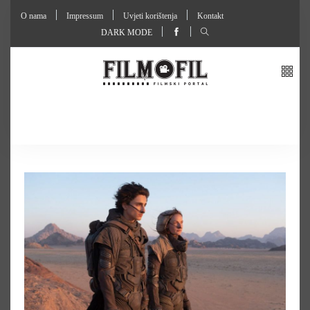
O nama
Impressum
Uvjeti korištenja
Kontakt
DARK MODE