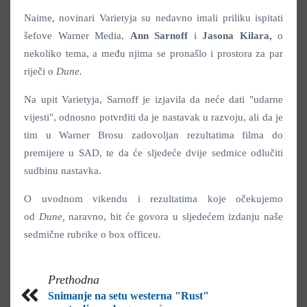
Naime, novinari Varietyja su nedavno imali priliku ispitati
šefove Warner Media,
Ann Sarnoff
i
Jasona Kilara,
o
nekoliko tema, a među njima se pronašlo i prostora za par
riječi o
Dune.
Na upit Varietyja, Sarnoff je izjavila da neće dati "udarne
vijesti", odnosno potvrditi da je nastavak u razvoju, ali da je
tim u Warner Brosu zadovoljan rezultatima filma do
premijere u SAD, te da će sljedeće dvije sedmice odlučiti
sudbinu nastavka.
O uvodnom vikendu i rezultatima koje očekujemo
od
Dune,
naravno, bit će govora u sljedećem izdanju naše
sedmične rubrike o box officeu.
Prethodna
Snimanje na setu westerna "Rust"