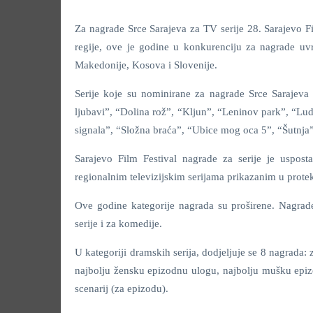
Za nagrade Srce Sarajeva za TV serije 28. Sarajevo Fi
regije, ove je godine u konkurenciju za nagrade uvr
Makedonije, Kosova i Slovenije.
Serije koje su nominirane za nagrade Srce Sarajev
ljubavi”, “Dolina rož”, “Kljun”, “Leninov park”, “Lu
signala”, “Složna braća”, “Ubice mog oca 5”, “Šutnja
Sarajevo Film Festival nagrade za serije je usposta
regionalnim televizijskim serijama prikazanim u prot
Ove godine kategorije nagrada su proširene. Nagrade
serije i za komedije.
U kategoriji dramskih serija, dodjeljuje se 8 nagrada
najbolju žensku epizodnu ulogu, najbolju mušku epizo
scenarij (za epizodu).