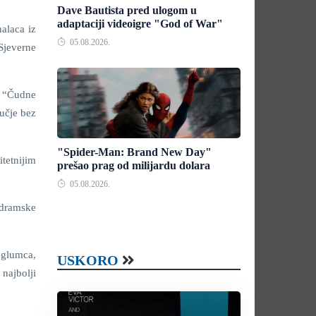
Dave Bautista pred ulogom u
adaptaciji videoigre "God of War"
nalaca iz
05.08.2026.
Sjeverne
, “Čudne
učje bez
"Spider-Man: Brand New Day"
tetnijim
prešao prag od milijardu dolara
05.08.2026.
 dramske
g glumca,
USKORO
najbolji