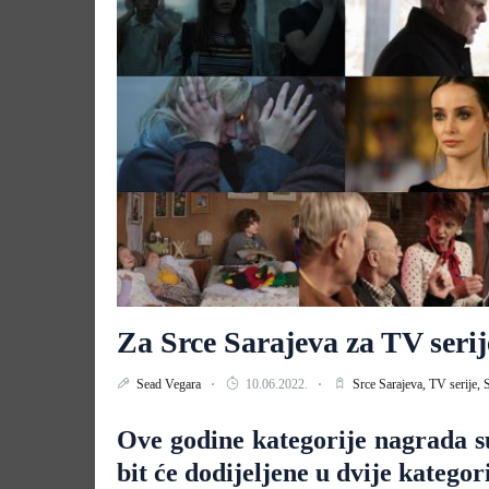
Za Srce Sarajeva za TV seri
Sead Vegara
10.06.2022.
Srce Sarajeva,
TV serije,
S
Ove godine kategorije nagrada s
bit će dodijeljene u dvije kategor