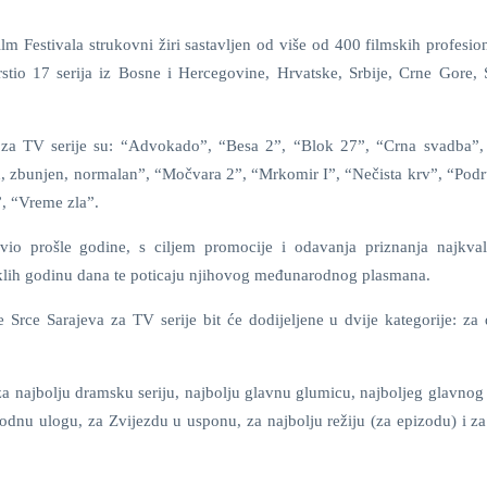
lm Festivala strukovni žiri sastavljen od više od 400 filmskih profesio
stio 17 serija iz Bosne i Hercegovine, Hrvatske, Srbije, Crne Gore, 
a za TV serije su: “Advokado”, “Besa 2”, “Blok 27”, “Crna svadba”
d, zbunjen, normalan”, “Močvara 2”, “Mrkomir I”, “Nečista krv”, “Podr
”, “Vreme zla”.
vio prošle godine, s ciljem promocije i odavanja priznanja najkvali
eklih godinu dana te poticaju njihovog međunarodnog plasmana.
 Srce Sarajeva za TV serije bit će dodijeljene u dvije kategorije: za
: za najbolju dramsku seriju, najbolju glavnu glumicu, najboljeg glavno
dnu ulogu, za Zvijezdu u usponu, za najbolju režiju (za epizodu) i za 