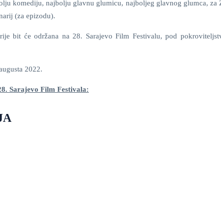
bolju komediju, najbolju glavnu glumicu, najboljeg glavnog glumca, za 
narij (za epizodu).
ije bit će održana na 28. Sarajevo Film Festivalu, pod pokrovitelj
 augusta 2022.
8. Sarajevo Film Festivala:
IJA