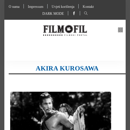
O nama
Impressum
Uvjeti korištenja
Kontakt
DARK MODE
AKIRA KUROSAWA