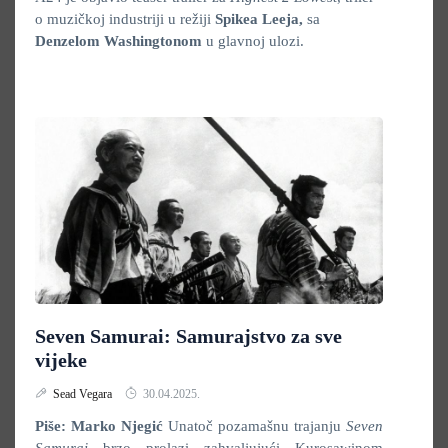
o muzičkoj industriji u režiji
Spikea Leeja,
sa
Denzelom Washingtonom
u glavnoj ulozi.
Seven Samurai: Samurajstvo za sve
vijeke
Sead Vegara
30.04.2025.
Piše: Marko Njegić
Unatoč pozamašnu trajanju
Seven