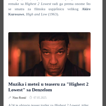
remake sa
Highest 2 Lowest
radi ga prema onome što
se smatra za filmsku uspješnicu velikog
Akire
Kurosawe
,
High and Low
(1963).
Muzika i metež u teaseru za "Highest 2
Lowest" sa Denzelom
Nino Romić
07.05.2025.
A24 je objavio teaser trailer za
Highest 2 Lowest
, triler