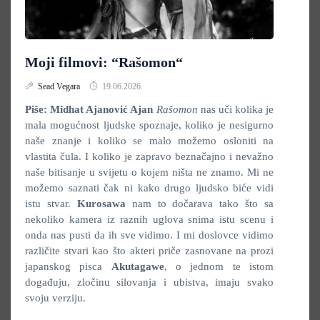
Moji filmovi: “Rašomon“
Sead Vegara
19.06.2026.
Piše: Midhat Ajanović
A
jan
Rašomon
nas uči kolika je
mala mogućnost ljudske spoznaje, koliko je nesigurno
naše znanje i koliko se malo možemo osloniti na
vlastita čula. I koliko je zapravo beznačajno i nevažno
naše bitisanje u svijetu o kojem ništa ne znamo. Mi ne
možemo saznati čak ni kako drugo ljudsko biće vidi
istu stvar.
Kurosawa
nam to dočarava tako što sa
nekoliko kamera iz raznih uglova snima istu scenu i
onda nas pusti da ih sve vidimo. I mi doslovce vidimo
različite stvari kao što akteri priče zasnovane na prozi
japanskog pisca
Akutagawe
, o jednom te istom
događuju, zločinu silovanja i ubistva, imaju svako
svoju verziju.