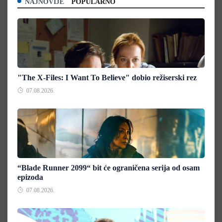
NAJNOVIJE
POPULARNO
"The X-Files: I Want To Believe" dobio režiserski rez
07.08.2026.
“Blade Runner 2099“ bit će ograničena serija od osam
epizoda
07.08.2026.