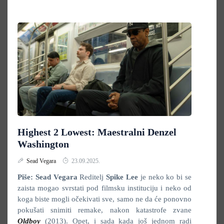
Highest 2 Lowest: Maestralni Denzel
Washington
Sead Vegara
23.09.2025.
Piše: Sead Vegara
Reditelj
Spike Lee
je neko ko bi se
zaista mogao svrstati pod filmsku instituciju i neko od
koga biste mogli očekivati sve, samo ne da će ponovno
pokušati snimiti remake, nakon katastrofe zvane
Oldboy
(2013). Opet, i sada kada još jednom radi