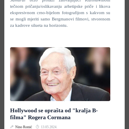
Samurai
brzo prolazi zahvaljujući Kurosawinom
tečnom pričanju/oslikavanju arhetipske priče i likova
ekspresivnom crno-bijelom fotografijom s kakvom su
se mogli mjeriti samo Bergmanovi filmovi, stvorenom
za kadrove silueta na horizontu.
Hollywood se oprašta od "kralja B-
filma" Rogera Cormana
Nino Romić
13.05.2024.